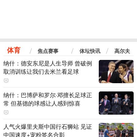
体育
焦点赛事
体坛快讯
高尔夫
纳什：德安东尼是人生导师 曾破例
取消训练让我们去米兰看足球
纳什：巴博萨和罗尔·邓擅长足球正
常 但基德的球感让人感到惊喜
人气火爆里夫斯中国行石狮站 见证
中国速度+宠粉签名合影