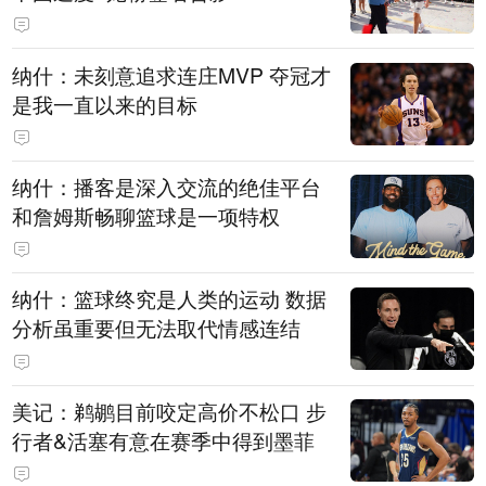
纳什：未刻意追求连庄MVP 夺冠才
是我一直以来的目标
纳什：播客是深入交流的绝佳平台
和詹姆斯畅聊篮球是一项特权
纳什：篮球终究是人类的运动 数据
分析虽重要但无法取代情感连结
美记：鹈鹕目前咬定高价不松口 步
行者&活塞有意在赛季中得到墨菲