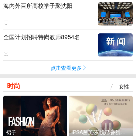
海内外百所高校学子聚沈阳
全国计划招聘特岗教师8954名
点击查看更多
时尚
女性
裙子
IPSA茵芙莎 悦己香氛凝露上市