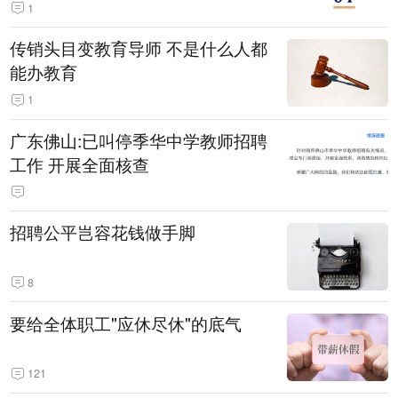
1
传销头目变教育导师 不是什么人都
能办教育
1
广东佛山:已叫停季华中学教师招聘
工作 开展全面核查
招聘公平岂容花钱做手脚
8
要给全体职工"应休尽休"的底气
121