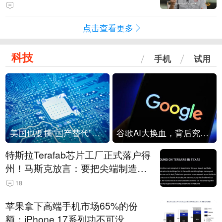
点击查看更多
科技
手机
试用
美国也要搞“国产替代”？先算清三笔账
谷歌AI大换血，背后究竟发生了什么？
特斯拉Terafab芯片工厂正式落户得
州！马斯克放言：要把尖端制造带
回美国
18
苹果拿下高端手机市场65%的份
额：iPhone 17系列功不可没