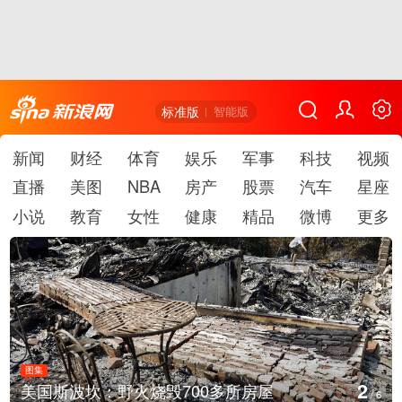
标准版
智能版
新闻
财经
体育
娱乐
军事
科技
视频
直播
美图
NBA
房产
股票
汽车
星座
小说
教育
女性
健康
精品
微博
更多
图集
2
美国斯波坎：野火烧毁700多所房屋
/
6