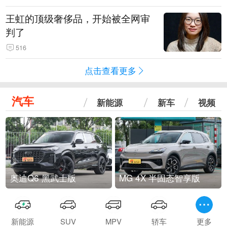
王虹的顶级奢侈品，开始被全网审
判了
516
点击查看更多
汽车
新能源
新车
视频
奥迪Q6 黑武士版
MG 4X 半固态智享版
新能源
SUV
MPV
轿车
更多