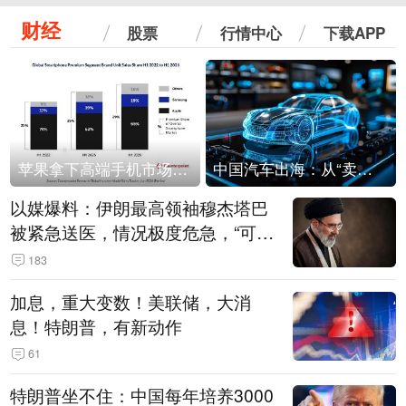
财经
股票
行情中心
下载APP
苹果拿下高端手机市场65%的份额：iPhone 17系列功不可没
中国汽车出海：从“卖出去”到“走进去”
以媒爆料：伊朗最高领袖穆杰塔巴
被紧急送医，情况极度危急，“可能
随时会死去”
183
加息，重大变数！美联储，大消
息！特朗普，有新动作
61
特朗普坐不住：中国每年培养3000