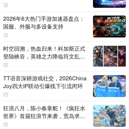
打造旗舰供电方案
2026年6大热门手游加速器盘点：
国服、外服与多设备支持
时空回溯，热血归来！科加斯正式
登陆峡谷，英雄之力降临符文乱
斗！
TT语音深耕游戏社交，2026China
Joy四大IP联动引爆线下引流闭环
狂浪八月，陈小春掌舵！《疯狂水
世界》首届狂浪节来袭，荒岛求生
直播即将开启