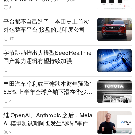
5
平台都不自己造了！本田史上首次
外包整车平台 接盘的是印度公司
17
字节跳动推出大模型SeedRealtime
国产算力逻辑有望持续加强
丰田汽车净利或三连跌本财年预降1
5.5% 上半年全球产销下滑在华少卖
14.3万辆
4
继 OpenAI、Anthropic 之后，Meta
AI 模型测试期间也发生“越界”事件
9