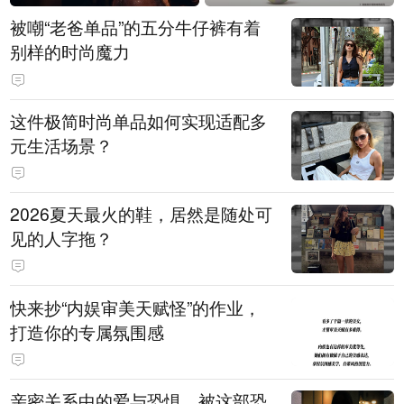
被嘲“老爸单品”的五分牛仔裤有着
别样的时尚魔力
这件极简时尚单品如何实现适配多
元生活场景？
2026夏天最火的鞋，居然是随处可
见的人字拖？
快来抄“内娱审美天赋怪”的作业，
打造你的专属氛围感
亲密关系中的爱与恐惧，被这部恐