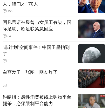
人，咱们才170人
153
因凡蒂诺被爆曾与女员工有染，国
际足联、欧足联紧急回应
54
“非计划”空间事件！中国卫星拍到
了
白宫发了一张图，网友炸了
钟睒睒：感性消费被线上购物平台
扼杀，必须限制平台能力