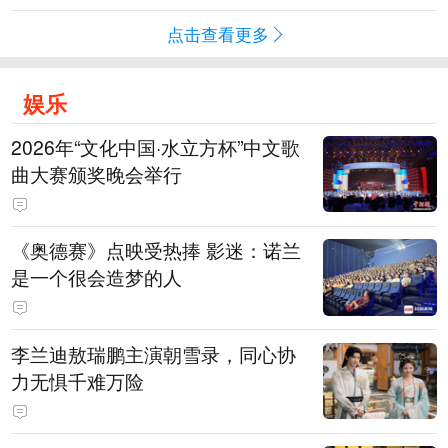
点击查看更多
娱乐
2026年“文化中国·水立方杯”中文歌
曲大赛颁奖晚会举行
《奥德赛》点映受热捧 影迷：诺兰
是一个很会造梦的人
李兰迪敖瑞鹏主演朝雪录，同心协
力无惧千难万险