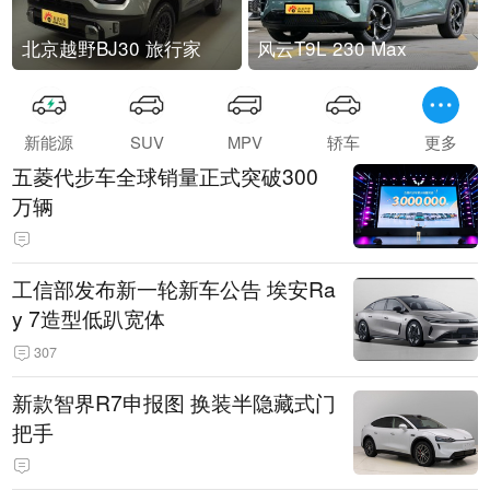
北京越野BJ30 旅行家
风云T9L 230 Max
新能源
SUV
MPV
轿车
更多
五菱代步车全球销量正式突破300
万辆
工信部发布新一轮新车公告 埃安Ra
y 7造型低趴宽体
307
新款智界R7申报图 换装半隐藏式门
把手