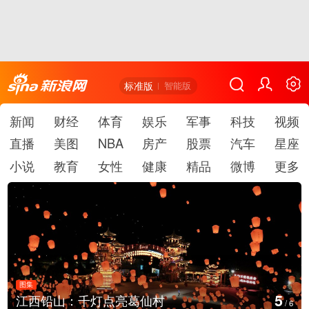
标准版
智能版
新闻
财经
体育
娱乐
军事
科技
视频
直播
美图
NBA
房产
股票
汽车
星座
小说
教育
女性
健康
精品
微博
更多
图集
6
上海：七彩稻田画迎最佳观赏期
/
6