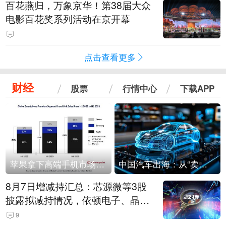
百花燕归，万象京华！第38届大众
电影百花奖系列活动在京开幕
点击查看更多
财经
股票
行情中心
下载APP
苹果拿下高端手机市场65%的份额：iPhone 17系列功不可没
中国汽车出海：从“卖出去”到“走进去”
8月7日增减持汇总：芯源微等3股
披露拟减持情况，依顿电子、晶华
微拟增持（表）
9