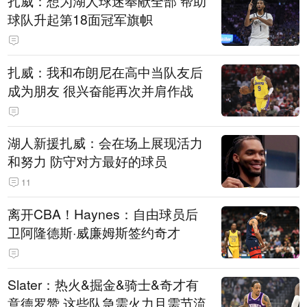
扎威：想为湖人球迷奉献全部 帮助
球队升起第18面冠军旗帜
扎威：我和布朗尼在高中当队友后
成为朋友 很兴奋能再次并肩作战
湖人新援扎威：会在场上展现活力
和努力 防守对方最好的球员
11
离开CBA！Haynes：自由球员后
卫阿隆德斯·威廉姆斯签约奇才
Slater：热火&掘金&骑士&奇才有
意德罗赞 这些队急需火力且需节流