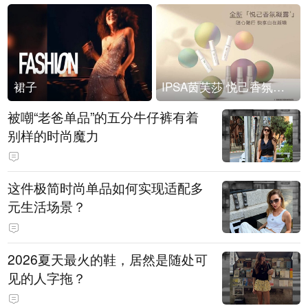
裙子
IPSA茵芙莎 悦己香氛凝露上市
被嘲“老爸单品”的五分牛仔裤有着
别样的时尚魔力
这件极简时尚单品如何实现适配多
元生活场景？
2026夏天最火的鞋，居然是随处可
见的人字拖？