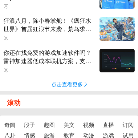
狂浪八月，陈小春掌舵！《疯狂水
世界》首届狂浪节来袭，荒岛求生
直播即将开启
你还在找免费的游戏加速软件吗？
雷神加速器低成本联机方案，支持
免费试用
点击查看更多
滚动
奇闻
段子
趣图
美文
视频
直播
订阅
八卦
情感
旅游
教育
动漫
游戏
试用