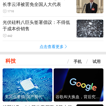
长李云泽被罢免全国人大代表
1716
光伏硅料八巨头签署倡议：不得低
于成本价销售
442
点击查看更多
科技
手机
试用
美国也要搞“国产替代”？先算清三笔账
谷歌AI大换血，背后究竟发生了什么？