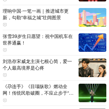
理响中国·一笔一画｜推进城市更
新，勾勒“幸福之城”壮阔图景
张雪39岁生日愿望：祝中国机车在
世界通赢！
刘浩存宋威龙主演七根心简，爱一
个人最高境界是心疼
《尕连手》《目瑙纵歌》燃动全
网！传统民歌破圈，不应止步于“上
头”