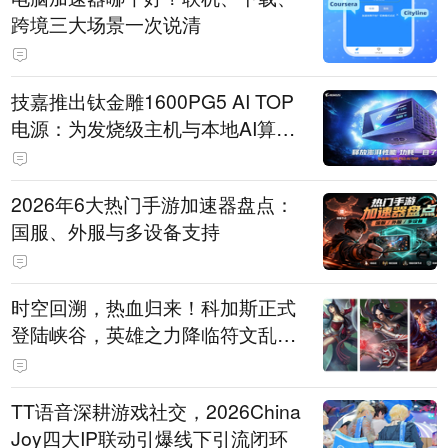
跨境三大场景一次说清
技嘉推出钛金雕1600PG5 AI TOP
电源：为发烧级主机与本地AI算力
打造旗舰供电方案
2026年6大热门手游加速器盘点：
国服、外服与多设备支持
时空回溯，热血归来！科加斯正式
登陆峡谷，英雄之力降临符文乱
斗！
TT语音深耕游戏社交，2026China
Joy四大IP联动引爆线下引流闭环