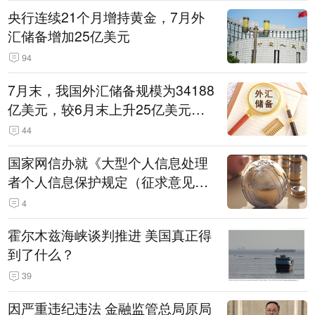
央行连续21个月增持黄金，7月外
汇储备增加25亿美元
94
7月末，我国外汇储备规模为34188
亿美元，较6月末上升25亿美元，
升幅为0.07%
44
国家网信办就《大型个人信息处理
者个人信息保护规定（征求意见
稿）》公开征求意见
4
霍尔木兹海峡谈判推进 美国真正得
到了什么？
39
因严重违纪违法 金融监管总局原局