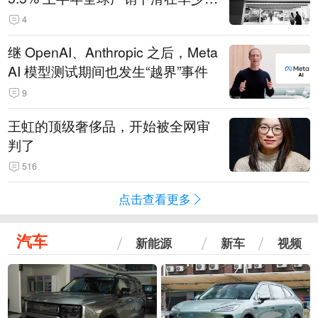
14.3万辆
4
继 OpenAI、Anthropic 之后，Meta
AI 模型测试期间也发生“越界”事件
9
王虹的顶级奢侈品，开始被全网审
判了
516
点击查看更多
汽车
新能源
新车
视频