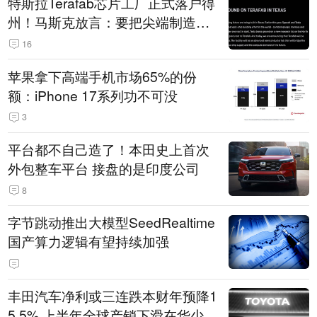
特斯拉Terafab芯片工厂正式落户得
州！马斯克放言：要把尖端制造带
回美国
16
苹果拿下高端手机市场65%的份
额：iPhone 17系列功不可没
3
平台都不自己造了！本田史上首次
外包整车平台 接盘的是印度公司
8
字节跳动推出大模型SeedRealtime
国产算力逻辑有望持续加强
丰田汽车净利或三连跌本财年预降1
5.5% 上半年全球产销下滑在华少卖