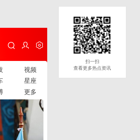
扫一扫
扫一扫
查看更多热点资讯
查看更多热点资讯
技
视频
车
星座
博
更多