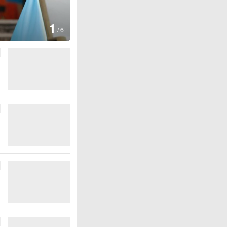
1
/
6