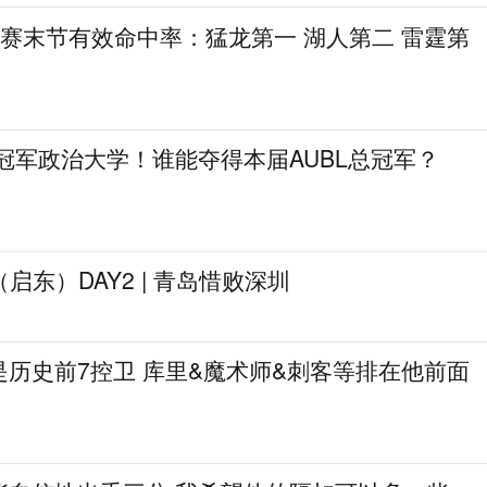
季后赛末节有效命中率：猛龙第一 湖人第二 雷霆第
冠军政治大学！谁能夺得本届AUBL总冠军？
启东）DAY2 | 青岛惜败深圳
历史前7控卫 库里&魔术师&刺客等排在他前面