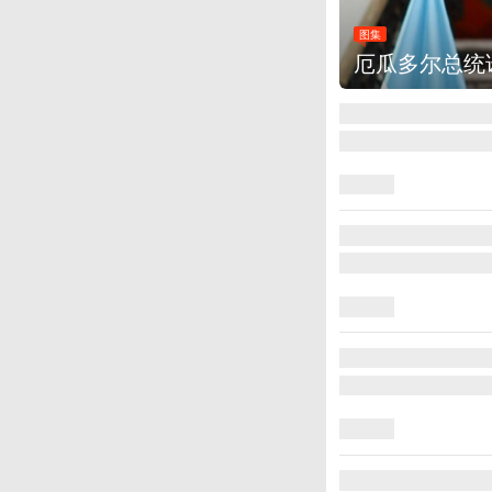
图集
厄瓜多尔总统