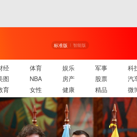
标准版
智能版
财经
体育
娱乐
军事
科
美图
NBA
房产
股票
汽
教育
女性
健康
精品
微