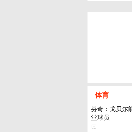
体育
芬奇：戈贝尔
堂球员