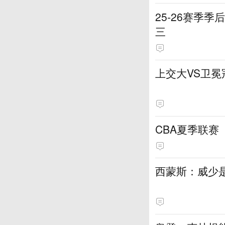
25-26赛季
三
上交大VS卫冕
CBA夏季联赛（
西蒙斯：威少是