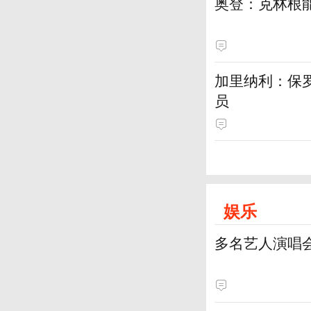
奥登：克林根
加里纳利：保
员
娱乐
多名艺人演唱