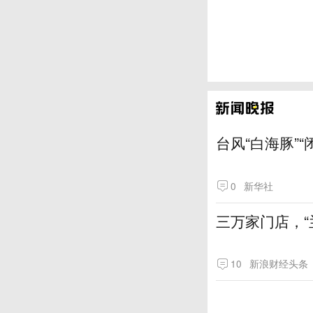
台风“白海豚”
0
新华社
三万家门店，“
10
新浪财经头条