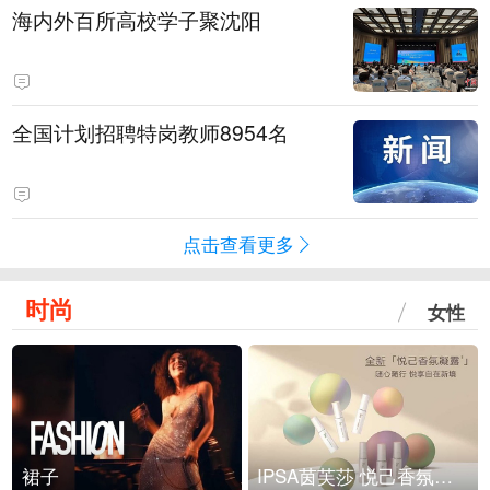
海内外百所高校学子聚沈阳
全国计划招聘特岗教师8954名
点击查看更多
时尚
女性
裙子
IPSA茵芙莎 悦己香氛凝露上市