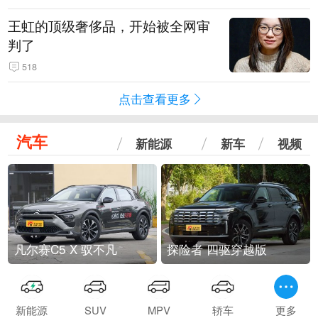
王虹的顶级奢侈品，开始被全网审
判了
518
点击查看更多
汽车
新能源
新车
视频
凡尔赛C5 X 驭不凡
探险者 四驱穿越版
新能源
SUV
MPV
轿车
更多