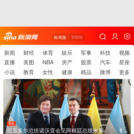
标准版
智能版
新闻
财经
体育
娱乐
军事
科技
视频
直播
美图
NBA
房产
股票
汽车
星座
小说
教育
女性
健康
精品
微博
更多
图集
1
厄瓜多尔总统诺沃亚会见阿根廷总统米莱
/
6