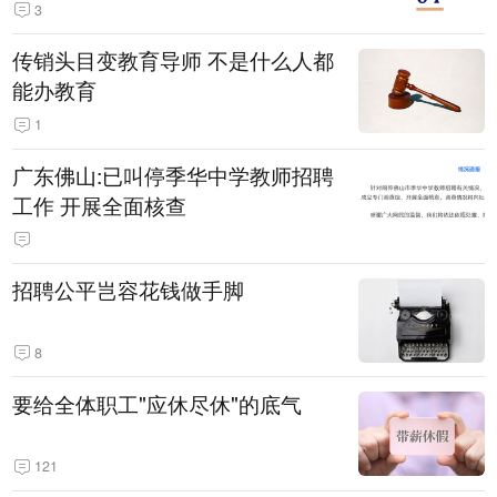
3
传销头目变教育导师 不是什么人都
能办教育
1
广东佛山:已叫停季华中学教师招聘
工作 开展全面核查
招聘公平岂容花钱做手脚
8
要给全体职工"应休尽休"的底气
121