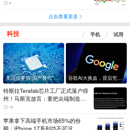
4
点击查看更多
科技
手机
试用
美国也要搞“国产替代”？先算清三笔账
谷歌AI大换血，背后究竟发生了什么？
特斯拉Terafab芯片工厂正式落户得
州！马斯克放言：要把尖端制造带
回美国
19
苹果拿下高端手机市场65%的份
额：iPhone 17系列功不可没