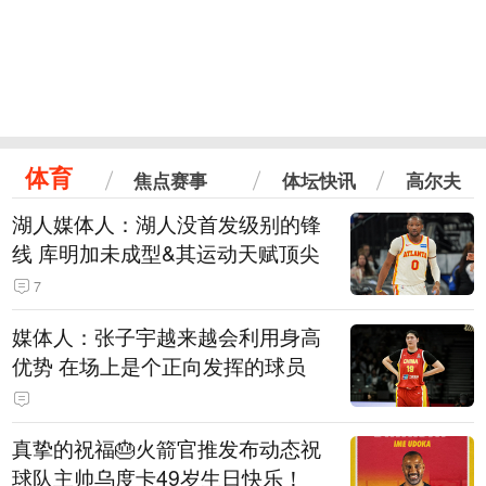
体育
焦点赛事
体坛快讯
高尔夫
湖人媒体人：湖人没首发级别的锋
线 库明加未成型&其运动天赋顶尖
7
媒体人：张子宇越来越会利用身高
优势 在场上是个正向发挥的球员
真挚的祝福🎂火箭官推发布动态祝
球队主帅乌度卡49岁生日快乐！