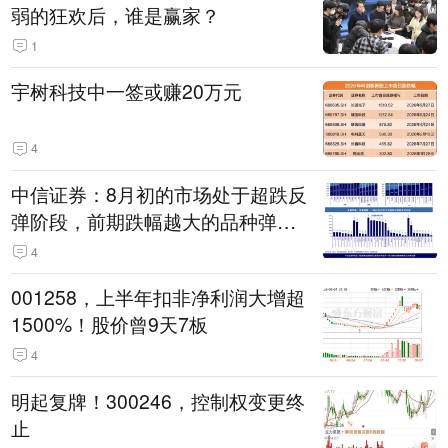
弱的狂欢后，谁是赢家？
1
宇树科技中一签或赚20万元
4
中信证券：8月初的市场处于超跌反
弹阶段，前期跌幅越大的品种弹性
越大
4
001258，上半年扣非净利润大增超
1500%！股价曾9天7板
4
明起复牌！300246，控制权变更终
止