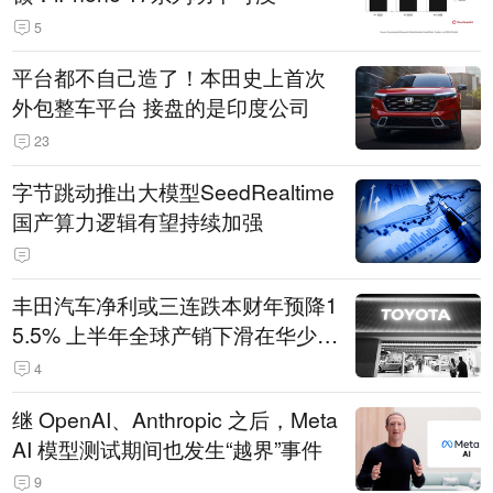
5
平台都不自己造了！本田史上首次
外包整车平台 接盘的是印度公司
23
字节跳动推出大模型SeedRealtime
国产算力逻辑有望持续加强
丰田汽车净利或三连跌本财年预降1
5.5% 上半年全球产销下滑在华少卖
14.3万辆
4
继 OpenAI、Anthropic 之后，Meta
AI 模型测试期间也发生“越界”事件
9