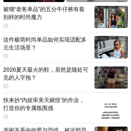
被嘲“老爸单品”的五分牛仔裤有着
别样的时尚魔力
这件极简时尚单品如何实现适配多
元生活场景？
2026夏天最火的鞋，居然是随处可
见的人字拖？
快来抄“内娱审美天赋怪”的作业，
打造你的专属氛围感
亲密关系中的爱与恐惧，被这部恐