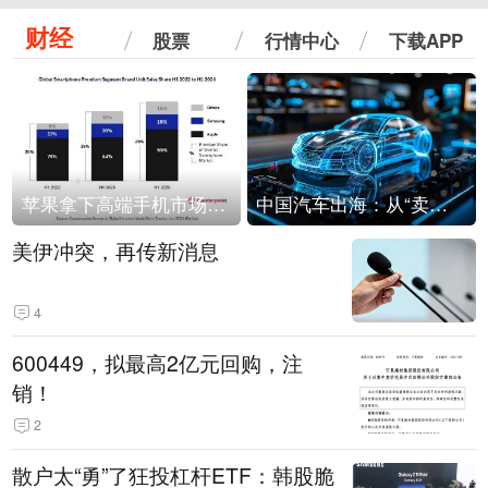
财经
股票
行情中心
下载APP
苹果拿下高端手机市场65%的份额：iPhone 17系列功不可没
中国汽车出海：从“卖出去”到“走进去”
美伊冲突，再传新消息
4
600449，拟最高2亿元回购，注
销！
2
散户太“勇”了狂投杠杆ETF：韩股脆