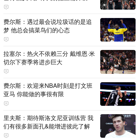
费尔斯：遇过最会说垃圾话的是追
梦 他总会搞菜鸟们的心态
拉塞尔：热火不依赖三分 戴维恩·米
切尔下赛季将进步巨大
费尔斯：欢迎来NBA时刻是打文班
亚马 你能做的事很有限
里夫斯：期待斯洛文尼亚训练营 我
们有很多新面孔&能增进彼此了解