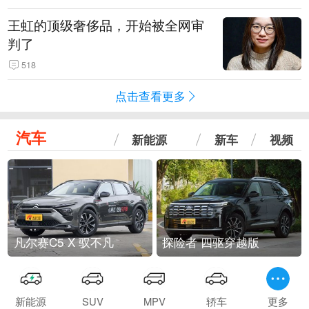
王虹的顶级奢侈品，开始被全网审
判了
518
点击查看更多
汽车
新能源
新车
视频
凡尔赛C5 X 驭不凡
探险者 四驱穿越版
新能源
SUV
MPV
轿车
更多