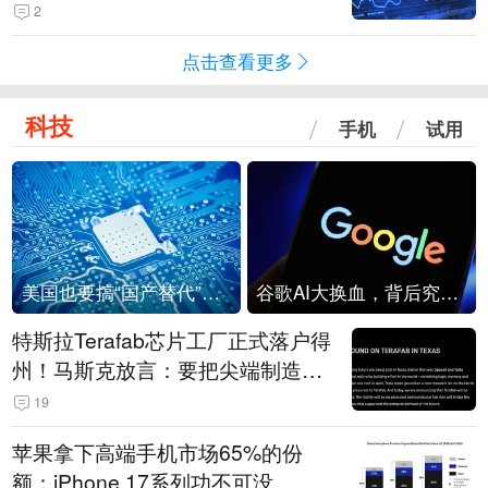
2
点击查看更多
科技
手机
试用
美国也要搞“国产替代”？先算清三笔账
谷歌AI大换血，背后究竟发生了什么？
特斯拉Terafab芯片工厂正式落户得
州！马斯克放言：要把尖端制造带
回美国
19
苹果拿下高端手机市场65%的份
额：iPhone 17系列功不可没