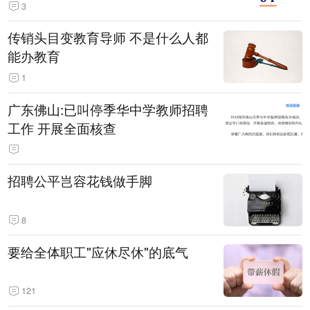
3
传销头目变教育导师 不是什么人都
能办教育
1
广东佛山:已叫停季华中学教师招聘
工作 开展全面核查
招聘公平岂容花钱做手脚
8
要给全体职工"应休尽休"的底气
121