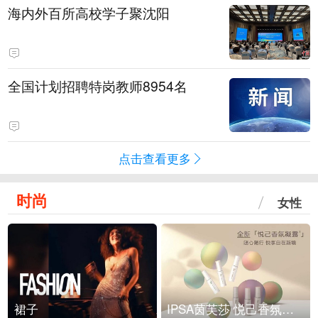
海内外百所高校学子聚沈阳
全国计划招聘特岗教师8954名
点击查看更多
时尚
女性
裙子
IPSA茵芙莎 悦己香氛凝露上市