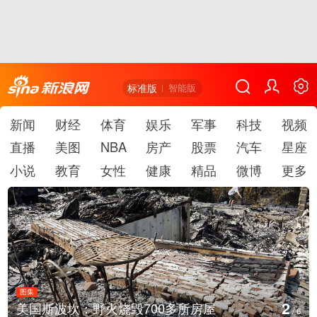
标准版
智能版
新闻
财经
体育
娱乐
军事
科技
视频
直播
美图
NBA
房产
股票
汽车
星座
小说
教育
女性
健康
精品
微博
更多
图集
2
美国斯波坎：野火烧毁700多所房屋
/
6