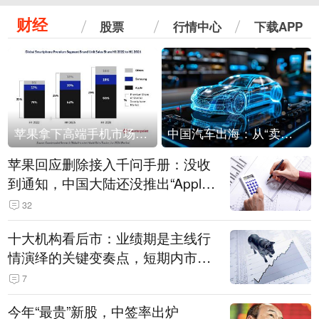
财经
股票
行情中心
下载APP
苹果拿下高端手机市场65%的份额：iPhone 17系列功不可没
中国汽车出海：从“卖出去”到“走进去”
苹果回应删除接入千问手册：没收
到通知，中国大陆还没推出“Apple
智能使用千问”功能
32
十大机构看后市：业绩期是主线行
情演绎的关键变奏点，短期内市场
或继续反弹，关注三条业绩主线
7
今年“最贵”新股，中签率出炉