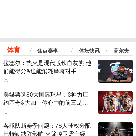
体育
焦点赛事
体坛快讯
高尔夫
拉塞尔：热火是现代版铁血灰熊 他
们能得分&也能消耗磨垮对手
美媒票选80大国际球星：3神力压
约基奇&大加！你心中的前三是
谁？
各球队新赛季问题：76人球权分配
巴特勒缺阵影响 火箭控卫需升级