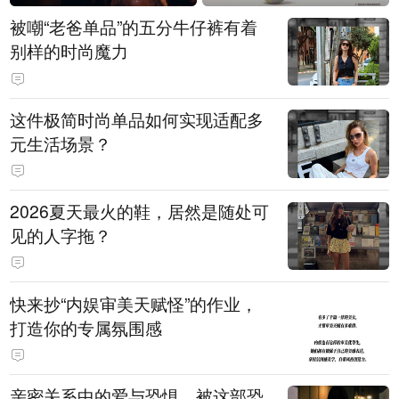
被嘲“老爸单品”的五分牛仔裤有着
别样的时尚魔力
这件极简时尚单品如何实现适配多
元生活场景？
2026夏天最火的鞋，居然是随处可
见的人字拖？
快来抄“内娱审美天赋怪”的作业，
打造你的专属氛围感
亲密关系中的爱与恐惧，被这部恐