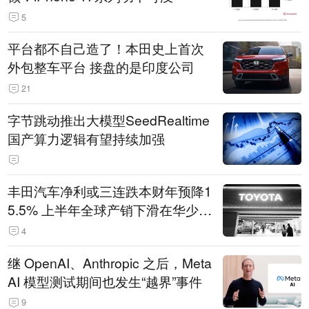
5
平台都不自己造了！本田史上首次
外包整车平台 接盘的是印度公司
21
字节跳动推出大模型SeedRealtime
国产算力逻辑有望持续加强
丰田汽车净利或三连跌本财年预降1
5.5% 上半年全球产销下滑在华少卖
14.3万辆
4
继 OpenAI、Anthropic 之后，Meta
AI 模型测试期间也发生“越界”事件
9