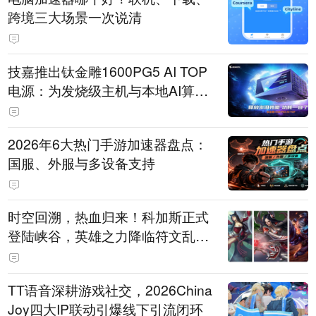
跨境三大场景一次说清
技嘉推出钛金雕1600PG5 AI TOP
电源：为发烧级主机与本地AI算力
打造旗舰供电方案
2026年6大热门手游加速器盘点：
国服、外服与多设备支持
时空回溯，热血归来！科加斯正式
登陆峡谷，英雄之力降临符文乱
斗！
TT语音深耕游戏社交，2026China
Joy四大IP联动引爆线下引流闭环