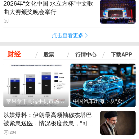
2026年“文化中国·水立方杯”中文歌
曲大赛颁奖晚会举行
点击查看更多
财经
股票
行情中心
下载APP
苹果拿下高端手机市场65%的份额：iPhone 17系列功不可没
中国汽车出海：从“卖出去”到“走进去”
以媒爆料：伊朗最高领袖穆杰塔巴
被紧急送医，情况极度危急，“可能
随时会死去”
204