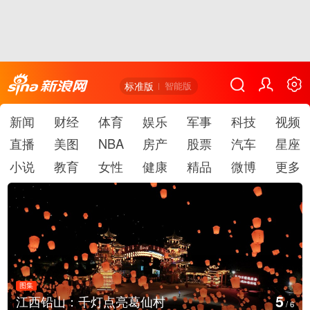
标准版
智能版
新闻
财经
体育
娱乐
军事
科技
视频
直播
美图
NBA
房产
股票
汽车
星座
小说
教育
女性
健康
精品
微博
更多
图集
5
江西铅山：千灯点亮葛仙村
/
6