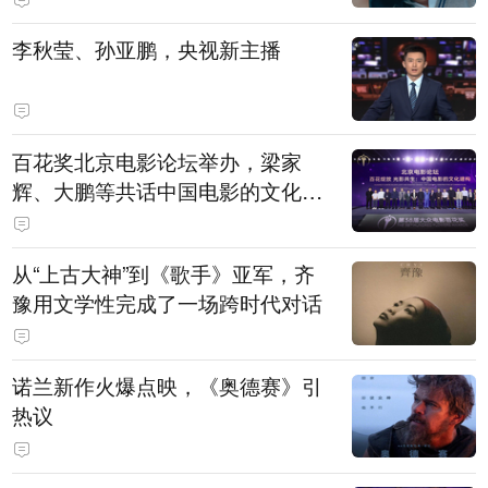
白，主演均为广州本土演员
李秋莹、孙亚鹏，央视新主播
百花奖北京电影论坛举办，梁家
辉、大鹏等共话中国电影的文化建
构
从“上古大神”到《歌手》亚军，齐
豫用文学性完成了一场跨时代对话
诺兰新作火爆点映，《奥德赛》引
热议