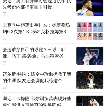
美记：勇士新赛季将会是过渡年 优
先考虑内部挖潜而非引援
上赛季中距离出手排名！德罗赞场
均6.3次第1 KD第2 英格拉姆第3
会选谁穿自己的球鞋？三球：耶
稣、马丁·路德·金、马尔科姆·X
迈尔斯·特纳：练空中瑜伽拯救了我
的生涯 队友还会调侃我练这个
湖记：卡梅隆·卡尔训练营表现好些
或许能进入雷迪克的轮换阵容