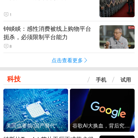
1
钟睒睒：感性消费被线上购物平台
扼杀，必须限制平台能力
8
点击查看更多
科技
手机
试用
美国也要搞“国产替代”？先算清三笔账
谷歌AI大换血，背后究竟发生了什么？