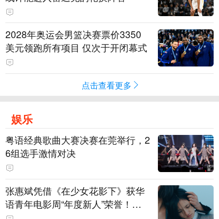
2028年奥运会男篮决赛票价3350
美元领跑所有项目 仅次于开闭幕式
点击查看更多
娱乐
粤语经典歌曲大赛决赛在莞举行，2
6组选手激情对决
张惠斌凭借《在少女花影下》获华
语青年电影周“年度新人”荣誉！该
电影全程在广州取景，采用粤语对