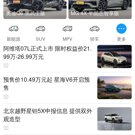
奥迪Q6 黑武士版
MG 4X 半固态智享版
新能源
SUV
MPV
轿车
更多
阿维塔07L正式上市 限时权益价21.
99万-26.99万元
预售价10.49万元起 星海V6开启预
售
北京越野星钽5X申报信息 提供双外
观造型