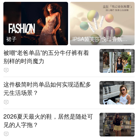
裙子
IPSA茵芙莎 悦己香氛凝露上市
被嘲“老爸单品”的五分牛仔裤有着
别样的时尚魔力
这件极简时尚单品如何实现适配多
元生活场景？
2026夏天最火的鞋，居然是随处可
见的人字拖？