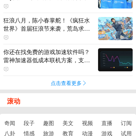
狂浪八月，陈小春掌舵！《疯狂水
世界》首届狂浪节来袭，荒岛求生
直播即将开启
你还在找免费的游戏加速软件吗？
雷神加速器低成本联机方案，支持
免费试用
点击查看更多
滚动
奇闻
段子
趣图
美文
视频
直播
订阅
八卦
情感
旅游
教育
动漫
游戏
试用