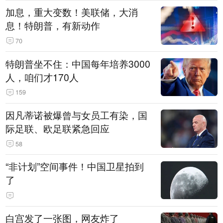
加息，重大变数！美联储，大消
息！特朗普，有新动作
70
特朗普坐不住：中国每年培养3000
人，咱们才170人
159
因凡蒂诺被爆曾与女员工有染，国
际足联、欧足联紧急回应
58
“非计划”空间事件！中国卫星拍到
了
白宫发了一张图，网友炸了