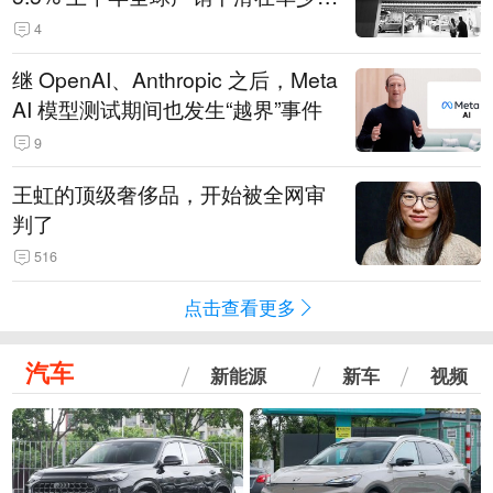
14.3万辆
4
继 OpenAI、Anthropic 之后，Meta
AI 模型测试期间也发生“越界”事件
9
王虹的顶级奢侈品，开始被全网审
判了
516
点击查看更多
汽车
新能源
新车
视频