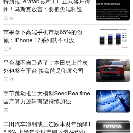
特斯拉Terafab芯片工厂正式落户得
州！马斯克放言：要把尖端制造带
回美国
18
苹果拿下高端手机市场65%的份
额：iPhone 17系列功不可没
5
平台都不自己造了！本田史上首次
外包整车平台 接盘的是印度公司
17
字节跳动推出大模型SeedRealtime
国产算力逻辑有望持续加强
丰田汽车净利或三连跌本财年预降1
5.5% 上半年全球产销下滑在华少卖