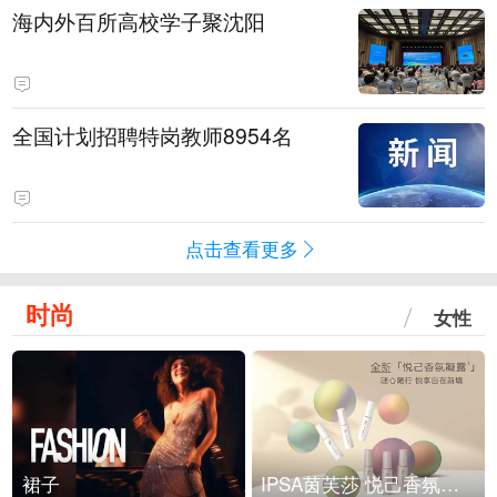
海内外百所高校学子聚沈阳
全国计划招聘特岗教师8954名
点击查看更多
时尚
女性
裙子
IPSA茵芙莎 悦己香氛凝露上市