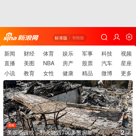
标准版
智能版
新闻
财经
体育
娱乐
军事
科技
视频
直播
美图
NBA
房产
股票
汽车
星座
小说
教育
女性
健康
精品
微博
更多
图集
3
火烧毁700多所房屋
叙利亚：大马士革
/
6