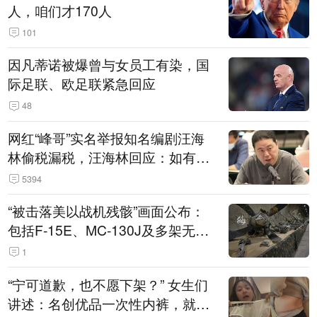
人，咱们才170人
101
因凡蒂诺被爆曾与女员工有染，国
际足联、欧足联紧急回应
48
网红“峰哥”实名举报知名编剧汪海
林偷税漏税，汪海林回应：如有违
法行为，相关机构自会进行评判和
5394
处理
“被击落美以战机残骸”画面公布：
包括F-15E、MC-130J及多架无人
机
1
“宁可道歉，也不愿下架？” 女生们
讲述：名创优品一次性内裤，就