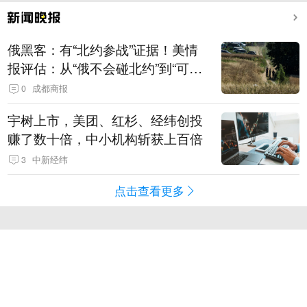
俄黑客：有“北约参战”证据！美情
报评估：从“俄不会碰北约”到“可能
发动有限攻击”
0
成都商报
宇树上市，美团、红杉、经纬创投
赚了数十倍，中小机构斩获上百倍
3
中新经纬
点击查看更多