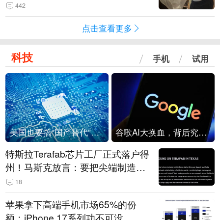
是“一次性社死”单品？
442
点击查看更多
科技
手机
试用
美国也要搞“国产替代”？先算清三笔账
谷歌AI大换血，背后究竟发生了什么？
特斯拉Terafab芯片工厂正式落户得
州！马斯克放言：要把尖端制造带
回美国
18
苹果拿下高端手机市场65%的份
额：iPhone 17系列功不可没