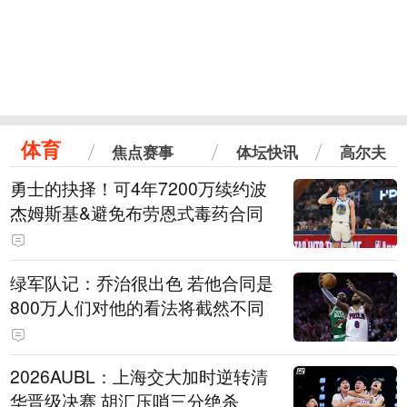
体育
焦点赛事
体坛快讯
高尔夫
勇士的抉择！可4年7200万续约波
杰姆斯基&避免布劳恩式毒药合同
绿军队记：乔治很出色 若他合同是
800万人们对他的看法将截然不同
2026AUBL：上海交大加时逆转清
华晋级决赛 胡汇压哨三分绝杀