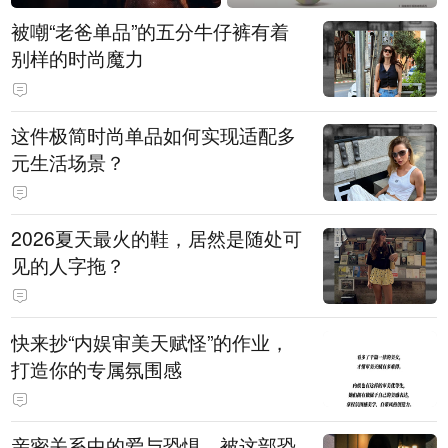
被嘲“老爸单品”的五分牛仔裤有着
别样的时尚魔力
这件极简时尚单品如何实现适配多
元生活场景？
2026夏天最火的鞋，居然是随处可
见的人字拖？
快来抄“内娱审美天赋怪”的作业，
打造你的专属氛围感
亲密关系中的爱与恐惧，被这部恐