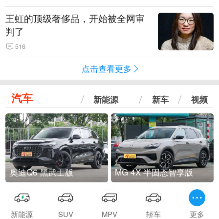
王虹的顶级奢侈品，开始被全网审
判了
516
点击查看更多
汽车
新能源
新车
视频
奥迪Q6 黑武士版
MG 4X 半固态智享版
新能源
SUV
MPV
轿车
更多