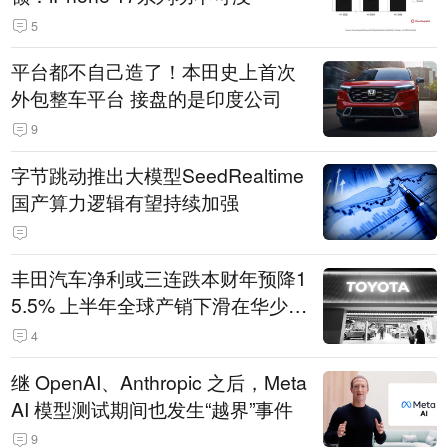
5
平台都不自己造了！本田史上首次
外包整车平台 接盘的是印度公司
9
字节跳动推出大模型SeedRealtime
国产算力逻辑有望持续加强
丰田汽车净利或三连跌本财年预降1
5.5% 上半年全球产销下滑在华少卖
14.3万辆
4
继 OpenAI、Anthropic 之后，Meta
AI 模型测试期间也发生“越界”事件
9