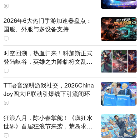
打造旗舰供电方案
2026年6大热门手游加速器盘点：
国服、外服与多设备支持
时空回溯，热血归来！科加斯正式
登陆峡谷，英雄之力降临符文乱
斗！
TT语音深耕游戏社交，2026China
Joy四大IP联动引爆线下引流闭环
狂浪八月，陈小春掌舵！《疯狂水
世界》首届狂浪节来袭，荒岛求生
直播即将开启