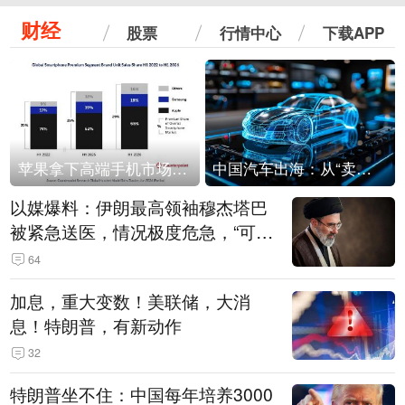
财经
股票
行情中心
下载APP
苹果拿下高端手机市场65%的份额：iPhone 17系列功不可没
中国汽车出海：从“卖出去”到“走进去”
以媒爆料：伊朗最高领袖穆杰塔巴
被紧急送医，情况极度危急，“可能
随时会死去”
64
加息，重大变数！美联储，大消
息！特朗普，有新动作
32
特朗普坐不住：中国每年培养3000