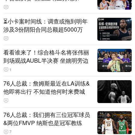
⏳️小卡案时间线：调查或拖到明年
涉及3份阴阳合同总额超5000万
看看谁来了！综合格斗名将张伟丽
到场观战AUBL半决赛 坐姚明旁边
1
76人总裁：詹姆斯最近在LA训练&
他即将出行 不知道他何时来费城
76人总裁：我们拥有三位冠军球员
&两位FMVP 纳斯也是冠军教练
7