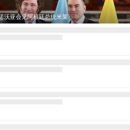
图集
美国斯波坎：野火烧毁700多所房屋