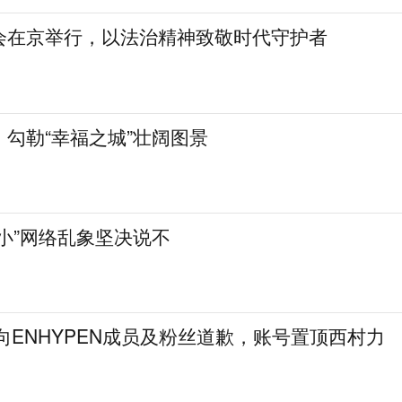
会在京举行，以法治精神致敬时代守护者
勾勒“幸福之城”壮阔图景
小”网络乱象坚决说不
次向ENHYPEN成员及粉丝道歉，账号置顶西村力