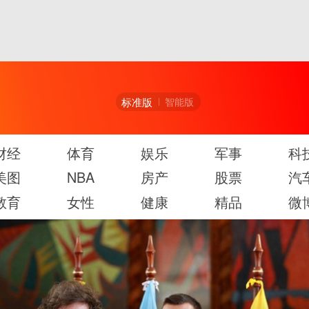
标准版
智能版
财经
体育
娱乐
军事
科
美图
NBA
房产
股票
汽
教育
女性
健康
精品
微