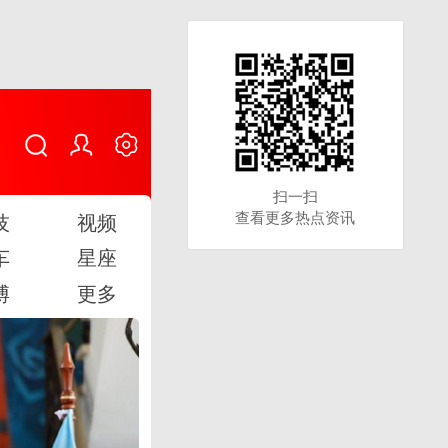
扫一扫
扫一扫
查看更多热点资讯
查看更多热点资讯
技
视频
车
星座
博
更多