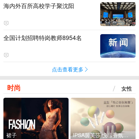
海内外百所高校学子聚沈阳
全国计划招聘特岗教师8954名
点击查看更多
时尚
女性
裙子
IPSA茵芙莎 悦己香氛凝露上市