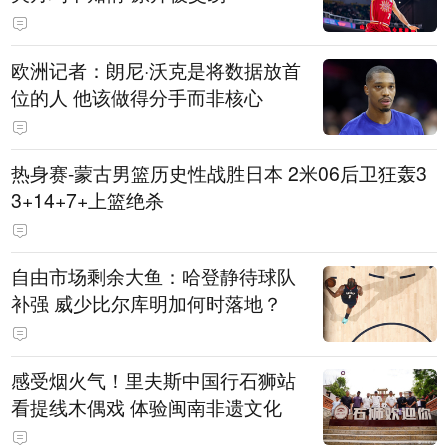
欧洲记者：朗尼·沃克是将数据放首
位的人 他该做得分手而非核心
热身赛-蒙古男篮历史性战胜日本 2米06后卫狂轰3
3+14+7+上篮绝杀
自由市场剩余大鱼：哈登静待球队
补强 威少比尔库明加何时落地？
感受烟火气！里夫斯中国行石狮站
看提线木偶戏 体验闽南非遗文化