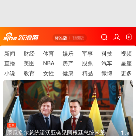
标准版
智能版
新闻
财经
体育
娱乐
军事
科技
视频
直播
美图
NBA
房产
股票
汽车
星座
小说
教育
女性
健康
精品
微博
更多
图集
1
厄瓜多尔总统诺沃亚会见阿根廷总统米莱
/
6