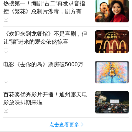
热搜第一！编剧“古二”再发录音指
控《繁花》总制片涉毒，剧方有税
务问题，录音中王家卫称“一点够
了，要不然又要出事”
《欢迎来到龙餐馆》不是喜剧，但
让“骗”进来的观众依然惊喜
电影《去你的岛》票房破5000万
百花奖优秀影片开播！通州露天电
影放映排期来啦
点击查看更多