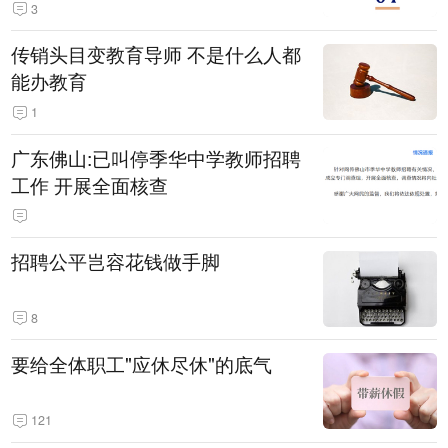
3
传销头目变教育导师 不是什么人都
能办教育
1
广东佛山:已叫停季华中学教师招聘
工作 开展全面核查
招聘公平岂容花钱做手脚
8
要给全体职工"应休尽休"的底气
121