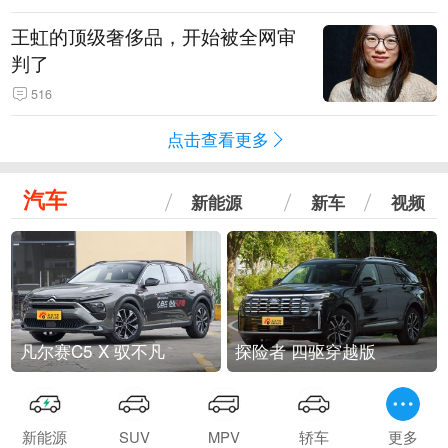
王虹的顶级奢侈品，开始被全网审
判了
516
点击查看更多
汽车
新能源
新车
视频
凡尔赛C5 X 驭不凡
探险者 四驱穿越版
新能源
SUV
MPV
轿车
更多