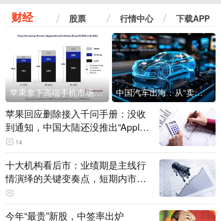
财经
股票
行情中心
下载APP
苹果拿下高端手机市场65%的份额：iPhone 17系列功不可没
中国汽车出海：从“卖出去”到“走进去”
苹果回应删除接入千问手册：没收
到通知，中国大陆还没推出“Apple
智能使用千问”功能
14
十大机构看后市：业绩期是主线行
情演绎的关键变奏点，短期内市场
或继续反弹，关注三条业绩主线
今年“最贵”新股，中签率出炉