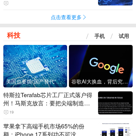
点击查看更多
科技
手机
试用
美国也要搞“国产替代”？先算清三笔账
谷歌AI大换血，背后究竟发生了什么？
特斯拉Terafab芯片工厂正式落户得
州！马斯克放言：要把尖端制造带
回美国
19
苹果拿下高端手机市场65%的份
额：iPhone 17系列功不可没