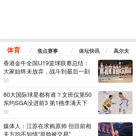
体育
焦点赛事
体坛快讯
高尔夫
香港金牛全国U19篮球联赛总结：
大家始终未放弃，战斗到最后一刻
80大国际球星都有谁？文班仅第50
东约SGA没进前3 第1桃李满天下
媒体人：江苏在求购原帅 但目前相
关方均不知情“原帅被交易”