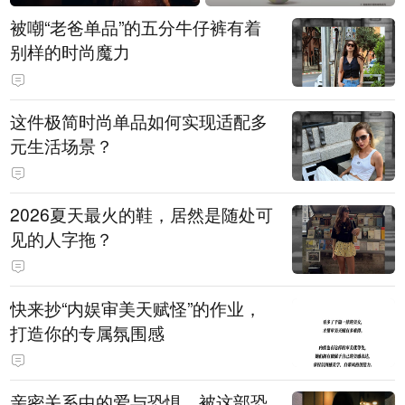
被嘲“老爸单品”的五分牛仔裤有着
别样的时尚魔力
这件极简时尚单品如何实现适配多
元生活场景？
2026夏天最火的鞋，居然是随处可
见的人字拖？
快来抄“内娱审美天赋怪”的作业，
打造你的专属氛围感
亲密关系中的爱与恐惧，被这部恐