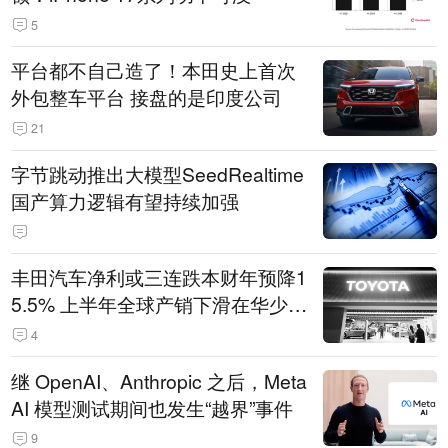
5
平台都不自己造了！本田史上首次
外包整车平台 接盘的是印度公司
21
字节跳动推出大模型SeedRealtime
国产算力逻辑有望持续加强
丰田汽车净利或三连跌本财年预降1
5.5% 上半年全球产销下滑在华少卖
14.3万辆
4
继 OpenAI、Anthropic 之后，Meta
AI 模型测试期间也发生“越界”事件
9