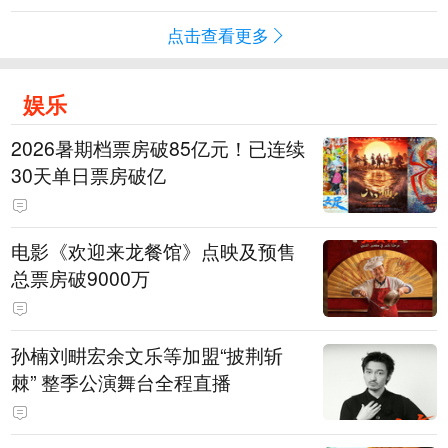
点击查看更多
娱乐
2026暑期档票房破85亿元！已连续
30天单日票房破亿
电影《欢迎来龙餐馆》点映及预售
总票房破9000万
孙楠刘畊宏余文乐等加盟“披荆斩
棘” 整季公演舞台全程直播