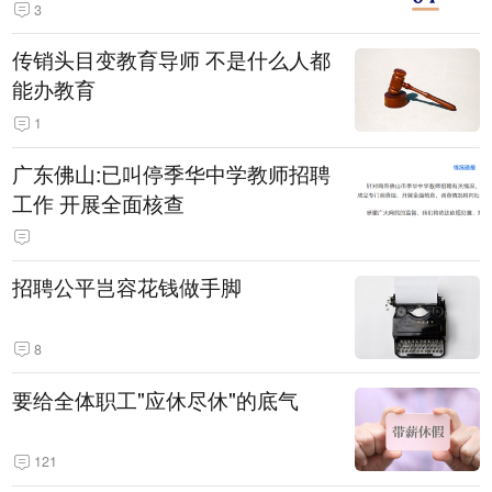
3
传销头目变教育导师 不是什么人都
能办教育
1
广东佛山:已叫停季华中学教师招聘
工作 开展全面核查
招聘公平岂容花钱做手脚
8
要给全体职工"应休尽休"的底气
121