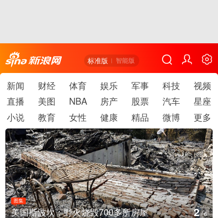
标准版
智能版
新闻
财经
体育
娱乐
军事
科技
视频
直播
美图
NBA
房产
股票
汽车
星座
小说
教育
女性
健康
精品
微博
更多
图集
3
国斯波坎：野火烧毁700多所房屋
叙利
/
6