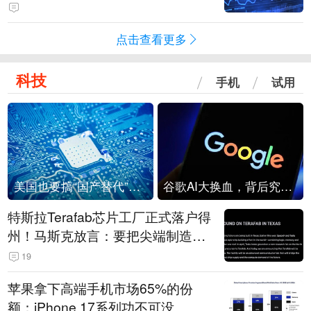
点击查看更多
科技
手机
试用
美国也要搞“国产替代”？先算清三笔账
谷歌AI大换血，背后究竟发生了什么？
特斯拉Terafab芯片工厂正式落户得
州！马斯克放言：要把尖端制造带
回美国
19
苹果拿下高端手机市场65%的份
额：iPhone 17系列功不可没