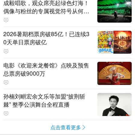
成毅唱歌，观众席亮起绿色灯海！
偶像与粉丝的专属视觉符号从何而
来
2026暑期档票房破85亿！已连续3
0天单日票房破亿
电影《欢迎来龙餐馆》点映及预售
总票房破9000万
孙楠刘畊宏余文乐等加盟“披荆斩
棘” 整季公演舞台全程直播
点击查看更多