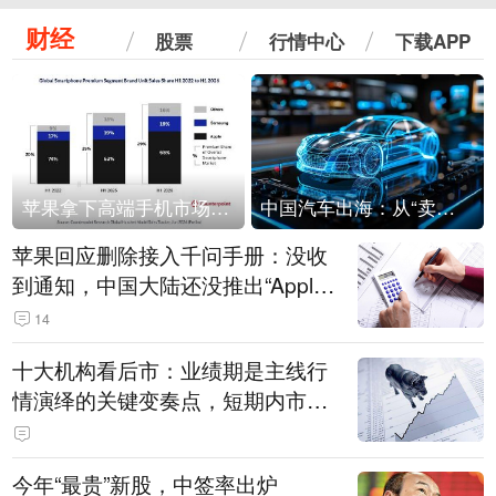
财经
股票
行情中心
下载APP
苹果拿下高端手机市场65%的份额：iPhone 17系列功不可没
中国汽车出海：从“卖出去”到“走进去”
苹果回应删除接入千问手册：没收
到通知，中国大陆还没推出“Apple
智能使用千问”功能
14
十大机构看后市：业绩期是主线行
情演绎的关键变奏点，短期内市场
或继续反弹，关注三条业绩主线
今年“最贵”新股，中签率出炉