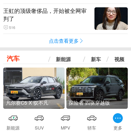
王虹的顶级奢侈品，开始被全网审
判了
516
点击查看更多
汽车
新能源
新车
视频
凡尔赛C5 X 驭不凡
探险者 四驱穿越版
新能源
SUV
MPV
轿车
更多