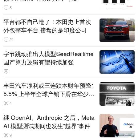
5
平台都不自己造了！本田史上首次
外包整车平台 接盘的是印度公司
21
字节跳动推出大模型SeedRealtime
国产算力逻辑有望持续加强
丰田汽车净利或三连跌本财年预降1
5.5% 上半年全球产销下滑在华少卖
14.3万辆
4
继 OpenAI、Anthropic 之后，Meta
AI 模型测试期间也发生“越界”事件
9