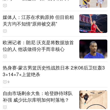
媒体人：江苏在求购原帅 但目前相
关方均不知情“原帅被交易”
欧洲记者：朗尼·沃克是将数据放首
位的人 他该做得分手而非核心
热身赛-蒙古男篮历史性战胜日本 2米06后卫狂轰3
3+14+7+上篮绝杀
9
自由市场剩余大鱼：哈登静待球队
补强 威少比尔库明加何时落地？