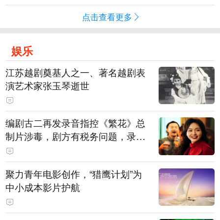
点击查看更多
娱乐
江苏越剧奠基人之一、著名越剧表
演艺术家张玉琴逝世
编剧古二再发录音指控《繁花》总
制片涉毒，剧方有税务问题，录音
中王家卫称“一点够了，要不然又要
出事”
聚力青年电影创作，“猎鹰计划”为
中小成本影片护航