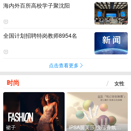
海内外百所高校学子聚沈阳
全国计划招聘特岗教师8954名
点击查看更多
时尚
女性
裙子
IPSA茵芙莎 悦己香氛凝露上市