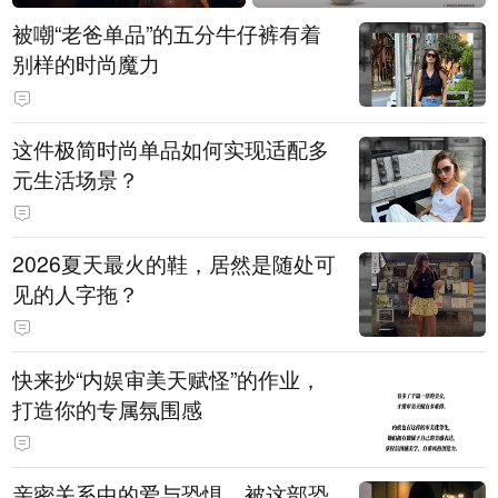
被嘲“老爸单品”的五分牛仔裤有着
别样的时尚魔力
这件极简时尚单品如何实现适配多
元生活场景？
2026夏天最火的鞋，居然是随处可
见的人字拖？
快来抄“内娱审美天赋怪”的作业，
打造你的专属氛围感
亲密关系中的爱与恐惧，被这部恐