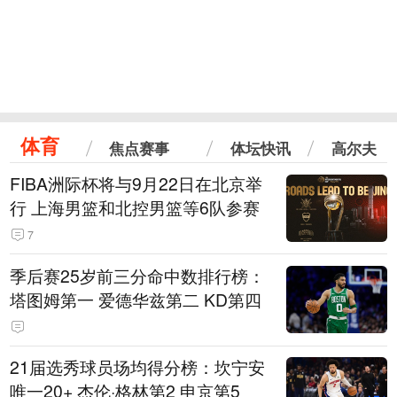
体育
焦点赛事
体坛快讯
高尔夫
FIBA洲际杯将与9月22日在北京举
行 上海男篮和北控男篮等6队参赛
7
季后赛25岁前三分命中数排行榜：
塔图姆第一 爱德华兹第二 KD第四
21届选秀球员场均得分榜：坎宁安
唯一20+ 杰伦·格林第2 申京第5