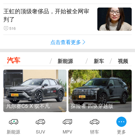
王虹的顶级奢侈品，开始被全网审
判了
516
点击查看更多
汽车
新能源
新车
视频
凡尔赛C5 X 驭不凡
探险者 四驱穿越版
新能源
SUV
MPV
轿车
更多