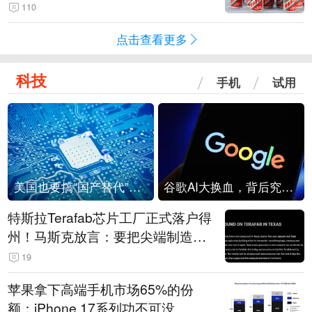
110
点击查看更多
科技
手机
试用
美国也要搞“国产替代”？先算清三笔账
谷歌AI大换血，背后究竟发生了什么？
特斯拉Terafab芯片工厂正式落户得
州！马斯克放言：要把尖端制造带
回美国
19
苹果拿下高端手机市场65%的份
额：iPhone 17系列功不可没