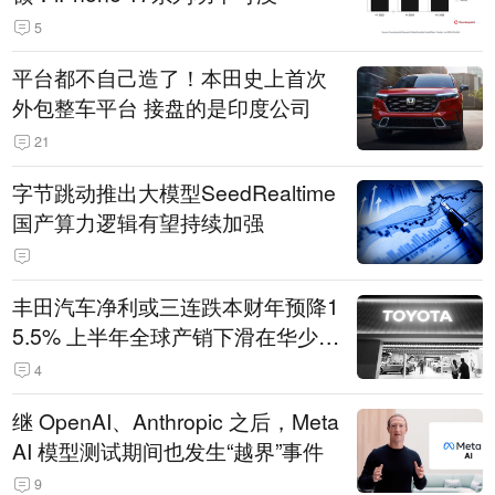
5
平台都不自己造了！本田史上首次
外包整车平台 接盘的是印度公司
21
字节跳动推出大模型SeedRealtime
国产算力逻辑有望持续加强
丰田汽车净利或三连跌本财年预降1
5.5% 上半年全球产销下滑在华少卖
14.3万辆
4
继 OpenAI、Anthropic 之后，Meta
AI 模型测试期间也发生“越界”事件
9