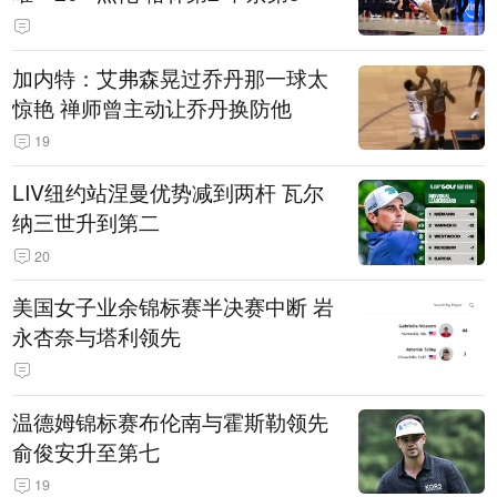
加内特：艾弗森晃过乔丹那一球太
惊艳 禅师曾主动让乔丹换防他
19
LIV纽约站涅曼优势减到两杆 瓦尔
纳三世升到第二
20
美国女子业余锦标赛半决赛中断 岩
永杏奈与塔利领先
温德姆锦标赛布伦南与霍斯勒领先
俞俊安升至第七
19