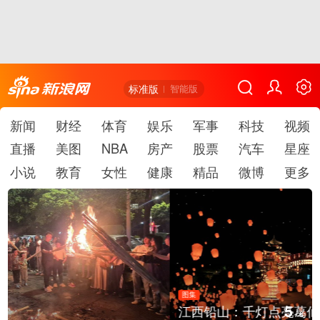
标准版
智能版
新闻
财经
体育
娱乐
军事
科技
视频
直播
美图
NBA
房产
股票
汽车
星座
小说
教育
女性
健康
精品
微博
更多
图集
5
江西铅山：千灯点亮葛仙村
/
6