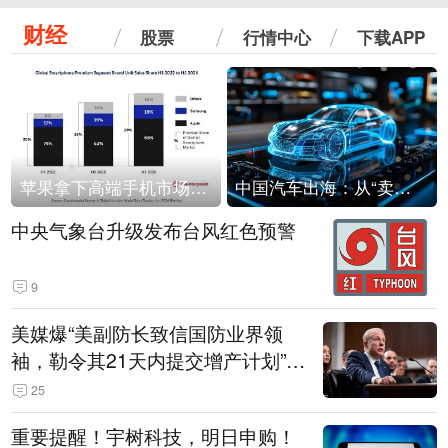
财经
股票
行情中心
下载APP
苹果拿下高端手机市场65%的份额：iPhone 17系列功不可没
中国汽车出海：从“卖出去”到“走进去”
中央气象台升级发布台风红色预警
9
美媒爆“美副防长致信国防业界领
袖，勒令其21天内提交增产计划”，
五角大楼回应
25
重要提醒！宇树科技，明日申购！