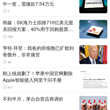
中一签，需缴款7.54万元
3
韩媒：SK海力士拟推710亿美元股
东回报方案，40%用于回购股票，
相当于美股发行规模
162
亨特·拜登：我爸的癌细胞已扩散到
骨骼外，非常痛苦
48
刚上线就删了！苹果中国官网删除
Apple智能接入阿里千问手册
417
不到半月，茅台自营店再调价