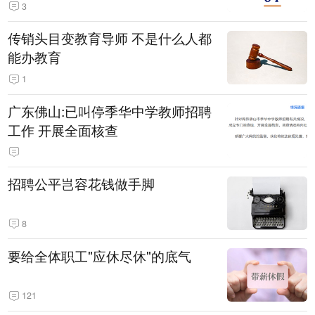
3
传销头目变教育导师 不是什么人都
能办教育
1
广东佛山:已叫停季华中学教师招聘
工作 开展全面核查
招聘公平岂容花钱做手脚
8
要给全体职工"应休尽休"的底气
121