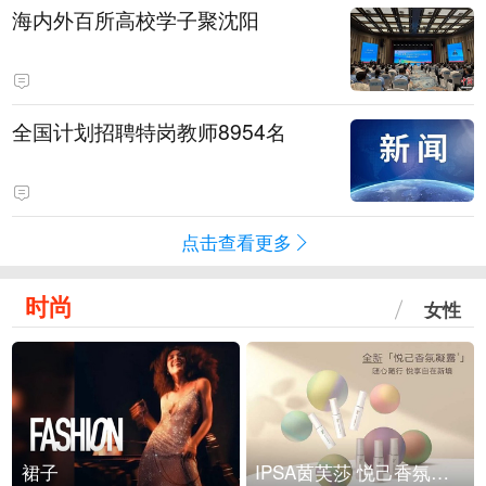
海内外百所高校学子聚沈阳
全国计划招聘特岗教师8954名
点击查看更多
时尚
女性
裙子
IPSA茵芙莎 悦己香氛凝露上市