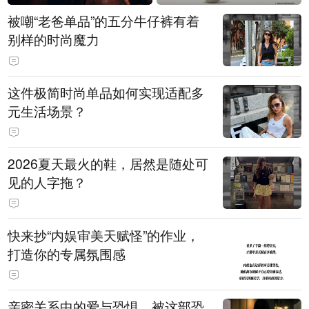
被嘲“老爸单品”的五分牛仔裤有着
别样的时尚魔力
这件极简时尚单品如何实现适配多
元生活场景？
2026夏天最火的鞋，居然是随处可
见的人字拖？
快来抄“内娱审美天赋怪”的作业，
打造你的专属氛围感
亲密关系中的爱与恐惧，被这部恐