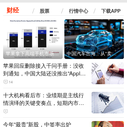
财经
股票
行情中心
下载APP
苹果拿下高端手机市场65%的份额：iPhone 17系列功不可没
中国汽车出海：从“卖出去”到“走进去”
苹果回应删除接入千问手册：没收
到通知，中国大陆还没推出“Apple
智能使用千问”功能
14
十大机构看后市：业绩期是主线行
情演绎的关键变奏点，短期内市场
或继续反弹，关注三条业绩主线
今年“最贵”新股，中签率出炉