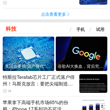
点击查看更多
科技
手机
试用
美国也要搞“国产替代”？先算清三笔账
谷歌AI大换血，背后究竟发生了什么？
特斯拉Terafab芯片工厂正式落户得
州！马斯克放言：要把尖端制造带
回美国
19
苹果拿下高端手机市场65%的份
额：iPhone 17系列功不可没