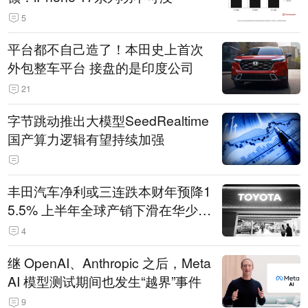
5
平台都不自己造了！本田史上首次
外包整车平台 接盘的是印度公司
21
字节跳动推出大模型SeedRealtime
国产算力逻辑有望持续加强
丰田汽车净利或三连跌本财年预降1
5.5% 上半年全球产销下滑在华少卖
14.3万辆
4
继 OpenAI、Anthropic 之后，Meta
AI 模型测试期间也发生“越界”事件
9