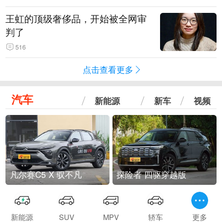
王虹的顶级奢侈品，开始被全网审
判了
516
点击查看更多
汽车
新能源
新车
视频
凡尔赛C5 X 驭不凡
探险者 四驱穿越版
新能源
SUV
MPV
轿车
更多