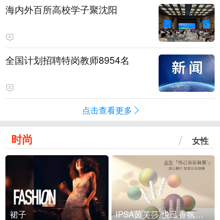
海内外百所高校学子聚沈阳
全国计划招聘特岗教师8954名
点击查看更多
时尚
女性
裙子
IPSA茵芙莎 悦己香氛凝露上市