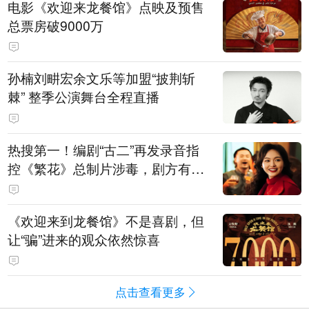
电影《欢迎来龙餐馆》点映及预售
总票房破9000万
孙楠刘畊宏余文乐等加盟“披荆斩
棘” 整季公演舞台全程直播
热搜第一！编剧“古二”再发录音指
控《繁花》总制片涉毒，剧方有税
务问题，录音中王家卫称“一点够
了，要不然又要出事”
《欢迎来到龙餐馆》不是喜剧，但
让“骗”进来的观众依然惊喜
点击查看更多