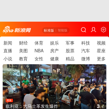
标准版
智能版
新闻
财经
体育
娱乐
军事
科技
视频
直播
美图
NBA
房产
股票
汽车
星座
小说
教育
女性
健康
精品
微博
更多
图集
4
士革发生爆炸
云南弥勒：欢庆火
/
6