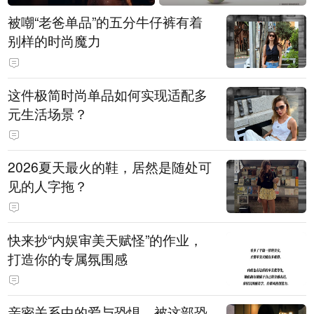
被嘲“老爸单品”的五分牛仔裤有着
别样的时尚魔力
这件极简时尚单品如何实现适配多
元生活场景？
2026夏天最火的鞋，居然是随处可
见的人字拖？
快来抄“内娱审美天赋怪”的作业，
打造你的专属氛围感
亲密关系中的爱与恐惧，被这部恐