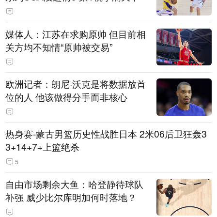
媒体人：江苏在求购原帅 但目前相
关方均不知情“原帅被交易”
欧洲记者：朗尼·沃克是将数据放首
位的人 他该做得分手而非核心
热身赛-蒙古男篮历史性战胜日本 2米06后卫狂轰3
3+14+7+上篮绝杀
5
自由市场剩余大鱼：哈登静待球队
补强 威少比尔库明加何时落地？