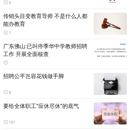
3
传销头目变教育导师 不是什么人都
能办教育
1
广东佛山:已叫停季华中学教师招聘
工作 开展全面核查
招聘公平岂容花钱做手脚
8
要给全体职工"应休尽休"的底气
121