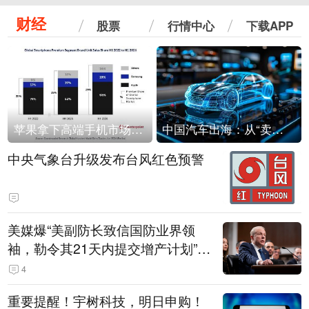
财经
股票
行情中心
下载APP
苹果拿下高端手机市场65%的份额：iPhone 17系列功不可没
中国汽车出海：从“卖出去”到“走进去”
中央气象台升级发布台风红色预警
美媒爆“美副防长致信国防业界领
袖，勒令其21天内提交增产计划”，
五角大楼回应
4
重要提醒！宇树科技，明日申购！