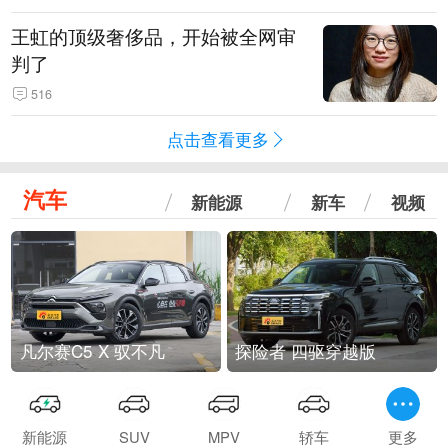
王虹的顶级奢侈品，开始被全网审
判了
516
点击查看更多
汽车
新能源
新车
视频
凡尔赛C5 X 驭不凡
探险者 四驱穿越版
新能源
SUV
MPV
轿车
更多