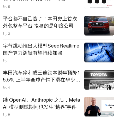
5
平台都不自己造了！本田史上首次
外包整车平台 接盘的是印度公司
21
字节跳动推出大模型SeedRealtime
国产算力逻辑有望持续加强
丰田汽车净利或三连跌本财年预降1
5.5% 上半年全球产销下滑在华少卖
14.3万辆
4
继 OpenAI、Anthropic 之后，Meta
AI 模型测试期间也发生“越界”事件
9