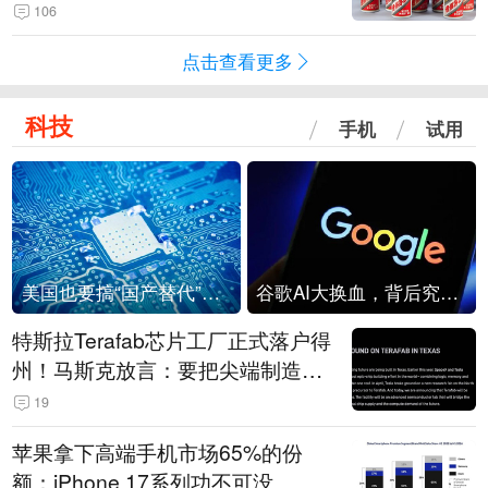
106
点击查看更多
科技
手机
试用
美国也要搞“国产替代”？先算清三笔账
谷歌AI大换血，背后究竟发生了什么？
特斯拉Terafab芯片工厂正式落户得
州！马斯克放言：要把尖端制造带
回美国
19
苹果拿下高端手机市场65%的份
额：iPhone 17系列功不可没