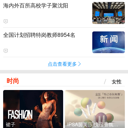
海内外百所高校学子聚沈阳
全国计划招聘特岗教师8954名
点击查看更多
时尚
女性
裙子
IPSA茵芙莎 悦己香氛凝露上市