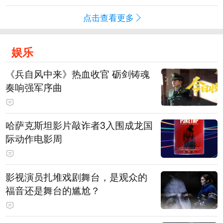
点击查看更多
娱乐
《兵自风中来》热血收官 砺剑铸魂
奏响强军序曲
哈萨克斯坦影片敲诈者3入围成龙国
际动作电影周
影视演员扎堆戏剧舞台，是观众的
福音还是舞台的尴尬？