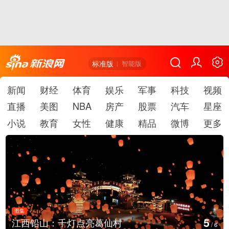
标准版
智能版
新闻
财经
体育
娱乐
军事
科技
视频
直播
美图
NBA
房产
股票
汽车
星座
小说
教育
女性
健康
精品
微博
更多
图集
5
江西铅山：千灯点亮葛仙村
/
6