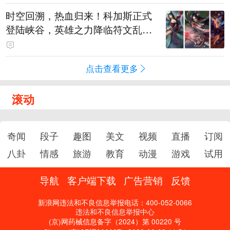
时空回溯，热血归来！科加斯正式
登陆峡谷，英雄之力降临符文乱
斗！
点击查看更多
滚动
奇闻
段子
趣图
美文
视频
直播
订阅
八卦
情感
旅游
教育
动漫
游戏
试用
导航
客户端下载
广告营销
反馈
新浪网违法和不良信息举报电话：400-052-0066
违法和不良信息举报中心
(京)网药械信息备字（2024）第 00220 号