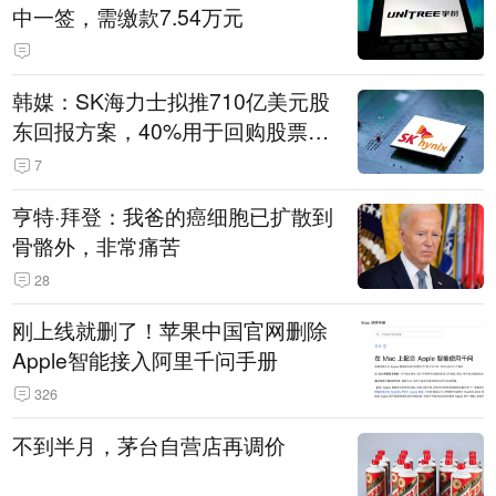
中一签，需缴款7.54万元
韩媒：SK海力士拟推710亿美元股
东回报方案，40%用于回购股票，
相当于美股发行规模
7
亨特·拜登：我爸的癌细胞已扩散到
骨骼外，非常痛苦
28
刚上线就删了！苹果中国官网删除
Apple智能接入阿里千问手册
326
不到半月，茅台自营店再调价