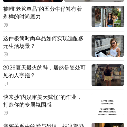
被嘲“老爸单品”的五分牛仔裤有着
别样的时尚魔力
这件极简时尚单品如何实现适配多
元生活场景？
2026夏天最火的鞋，居然是随处可
见的人字拖？
快来抄“内娱审美天赋怪”的作业，
打造你的专属氛围感
亲密关系中的爱与恐惧，被这部恐