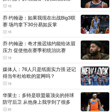
16
乔·约翰逊：如果我现在出战Big3联
赛 场均拿下30分易如反掌
16
乔·约翰逊：奇才推迟续约能给浓眉
压力 促使他在赛季初统治比赛
19
媒体人：76人只是纸面实力强 还记
得当年杜哈欧的篮网吗？
19
华莱士：多特是联盟最顶尖的持球
防守后卫 从他身上我学到了很多
20