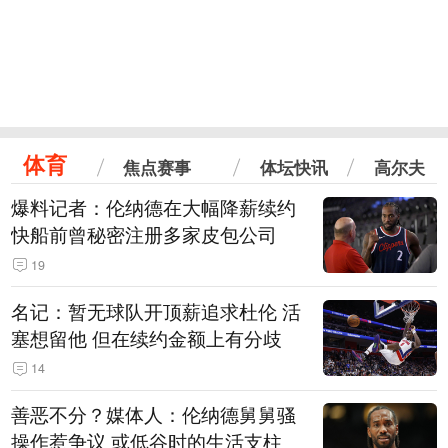
体育
焦点赛事
体坛快讯
高尔夫
爆料记者：伦纳德在大幅降薪续约
快船前曾秘密注册多家皮包公司
19
名记：暂无球队开顶薪追求杜伦 活
塞想留他 但在续约金额上有分歧
14
善恶不分？媒体人：伦纳德舅舅骚
操作惹争议 或低谷时的生活支柱