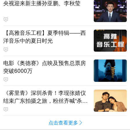
央视迎来新主播孙亚鹏、李秋莹
【高雅音乐工程】夏季特辑——西
洋音乐中的夏日时光
电影《奥德赛》点映及预售总票房
突破6000万
《雾里青》深圳杀青！李现张婧仪
结束广东拍摄之旅，粉丝齐喊“杀青
快乐”
点击查看更多