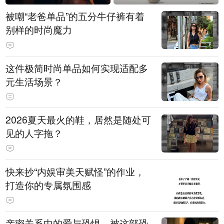
被嘲“老爸单品”的五分牛仔裤有着
别样的时尚魔力
这件极简时尚单品如何实现适配多
元生活场景？
2026夏天最火的鞋，居然是随处可
见的人字拖？
快来抄“内娱审美天赋怪”的作业，
打造你的专属氛围感
亲密关系中的爱与恐惧，被这部恐