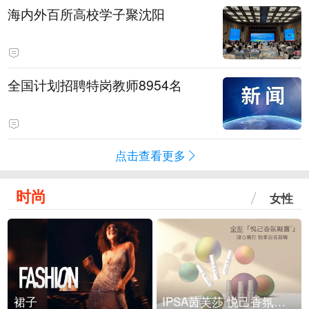
海内外百所高校学子聚沈阳
全国计划招聘特岗教师8954名
点击查看更多
时尚
女性
裙子
IPSA茵芙莎 悦己香氛凝露上市