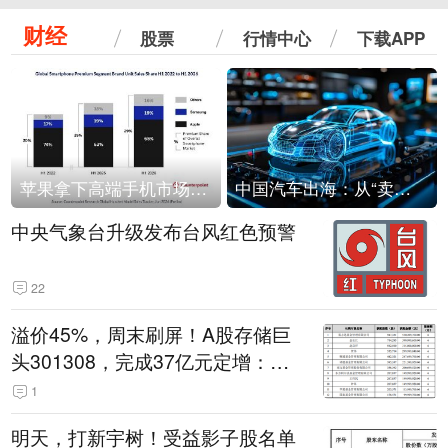
财经
股票
行情中心
下载APP
苹果拿下高端手机市场65%的份额：iPhone 17系列功不可没
中国汽车出海：从“卖出去”到“走进去”
中央气象台升级发布台风红色预警
22
溢价45%，周末刷屏！A股存储巨
头301308，完成37亿元定增：现
价386.6元，定增价560元
1
明天，打新宇树！受益影子股名单