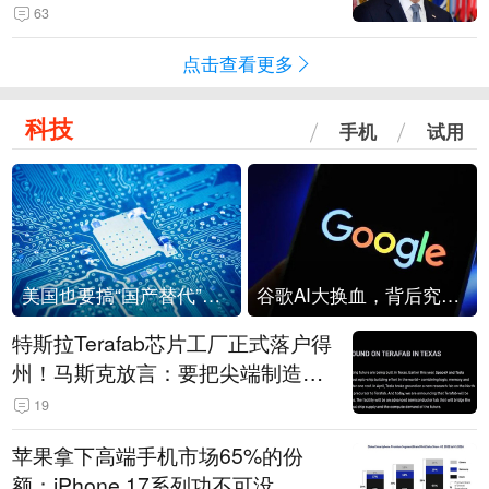
63
点击查看更多
科技
手机
试用
美国也要搞“国产替代”？先算清三笔账
谷歌AI大换血，背后究竟发生了什么？
特斯拉Terafab芯片工厂正式落户得
州！马斯克放言：要把尖端制造带
回美国
19
苹果拿下高端手机市场65%的份
额：iPhone 17系列功不可没