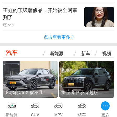
王虹的顶级奢侈品，开始被全网审
判了
516
点击查看更多
汽车
新能源
新车
视频
凡尔赛C5 X 驭不凡
探险者 四驱穿越版
新能源
SUV
MPV
轿车
更多