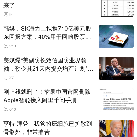
来了
9
韩媒：SK海力士拟推710亿美元股
东回报方案，40%用于回购股票，
相当于美股发行规模
213
美媒爆“美副防长致信国防业界领
袖，勒令其21天内提交增产计划”，
五角大楼回应
27
刚上线就删了！苹果中国官网删除
Apple智能接入阿里千问手册
610
亨特·拜登：我爸的癌细胞已扩散到
骨骼外，非常痛苦