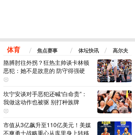
体育
焦点赛事
体坛快讯
高尔夫
胳膊肘往外拐？狂热主帅谈卡林顿
恶犯：她不是故意的 防守得强硬
坎宁安谈对手恶犯还喊“白命贵”：
我做这动作也被驱 别打种族牌
市值从3亿飙升至110亿美元！美媒
不爽勇士战略重心从库里身上转移