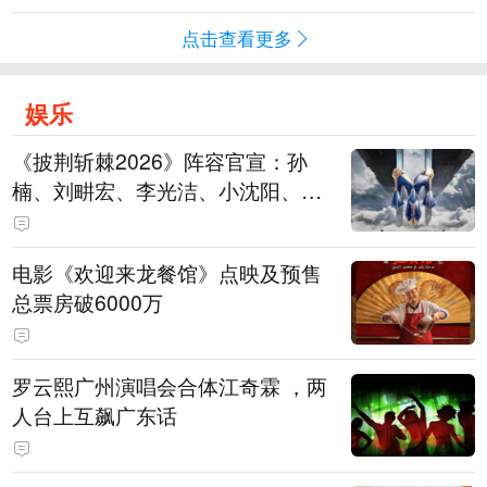
点击查看更多
娱乐
《披荆斩棘2026》阵容官宣：孙
楠、刘畊宏、李光洁、小沈阳、余
文乐、王传君等28位艺人
电影《欢迎来龙餐馆》点映及预售
总票房破6000万
罗云熙广州演唱会合体江奇霖 ，两
人台上互飙广东话