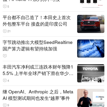
5
平台都不自己造了！本田史上首次
外包整车平台 接盘的是印度公司
21
字节跳动推出大模型SeedRealtime
国产算力逻辑有望持续加强
丰田汽车净利或三连跌本财年预降1
5.5% 上半年全球产销下滑在华少卖
14.3万辆
4
继 OpenAI、Anthropic 之后，Meta
AI 模型测试期间也发生“越界”事件
9