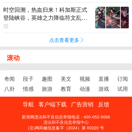
时空回溯，热血归来！科加斯正式
登陆峡谷，英雄之力降临符文乱
斗！
点击查看更多
滚动
奇闻
段子
趣图
美文
视频
直播
订阅
八卦
情感
旅游
教育
动漫
游戏
试用
导航
客户端下载
广告营销
反馈
新浪网违法和不良信息举报电话：400-052-0066
违法和不良信息举报中心
(京)网药械信息备字（2024）第 00220 号