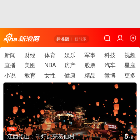
标准版
智能版
新闻
财经
体育
娱乐
军事
科技
视频
直播
美图
NBA
房产
股票
汽车
星座
小说
教育
女性
健康
精品
微博
更多
图集
5
江西铅山：千灯点亮葛仙村
/
6