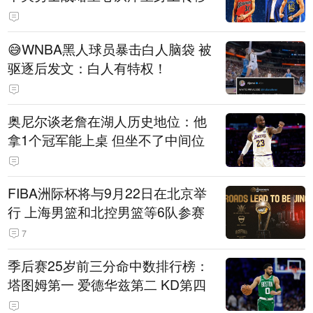
😅WNBA黑人球员暴击白人脑袋 被
驱逐后发文：白人有特权！
奥尼尔谈老詹在湖人历史地位：他
拿1个冠军能上桌 但坐不了中间位
FIBA洲际杯将与9月22日在北京举
行 上海男篮和北控男篮等6队参赛
7
季后赛25岁前三分命中数排行榜：
塔图姆第一 爱德华兹第二 KD第四