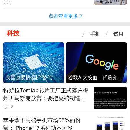
1
点击查看更多
科技
手机
试用
美国也要搞“国产替代”？先算清三笔账
谷歌AI大换血，背后究竟发生了什么？
特斯拉Terafab芯片工厂正式落户得
州！马斯克放言：要把尖端制造带
回美国
12
苹果拿下高端手机市场65%的份
额：iPhone 17系列功不可没