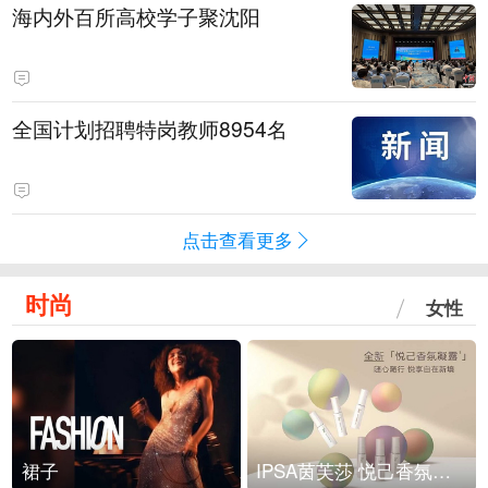
海内外百所高校学子聚沈阳
全国计划招聘特岗教师8954名
点击查看更多
时尚
女性
裙子
IPSA茵芙莎 悦己香氛凝露上市