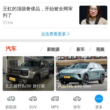
王虹的顶级奢侈品，开始被全网审
判了
516
点击查看更多
汽车
新能源
新车
视频
北京越野BJ30 旅行家
风云T9L 230 Max
新能源
SUV
MPV
轿车
更多