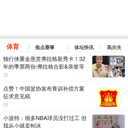
体育
焦点赛事
体坛快讯
高尔夫
独行侠重金悬赏弗拉格新秀卡！32
年的季票两份/弗拉格合影&亲签等
点赞！中国篮协发布青训补偿方案
征求意见稿
小波特：很多NBA球员没打过工 但
我从小就卖刨冰