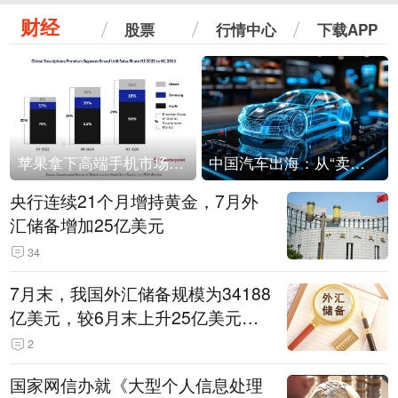
财经
股票
行情中心
下载APP
苹果拿下高端手机市场65%的份额：iPhone 17系列功不可没
中国汽车出海：从“卖出去”到“走进去”
央行连续21个月增持黄金，7月外
汇储备增加25亿美元
34
7月末，我国外汇储备规模为34188
亿美元，较6月末上升25亿美元，
升幅为0.07%
2
国家网信办就《大型个人信息处理