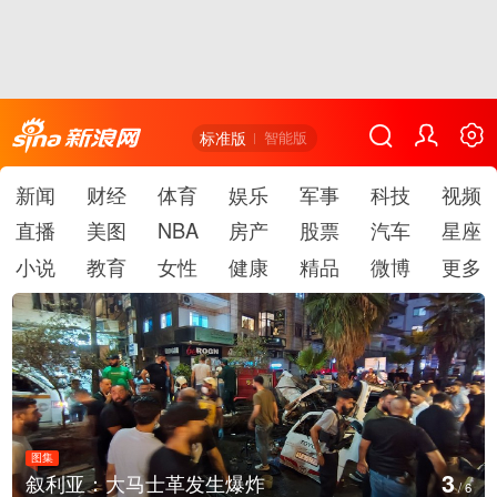
标准版
智能版
新闻
财经
体育
娱乐
军事
科技
视频
直播
美图
NBA
房产
股票
汽车
星座
小说
教育
女性
健康
精品
微博
更多
图集
4
云南弥勒：欢庆火把节
/
6