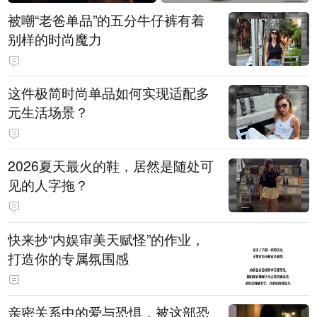
被嘲“老爸单品”的五分牛仔裤有着
别样的时尚魔力
这件极简时尚单品如何实现适配多
元生活场景？
2026夏天最火的鞋，居然是随处可
见的人字拖？
快来抄“内娱审美天赋怪”的作业，
打造你的专属氛围感
亲密关系中的爱与恐惧，被这部恐