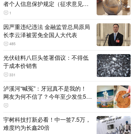
者个人信息保护规定（征求意见
稿）》公开征求意见
1
因严重违纪违法 金融监管总局原局
长李云泽被罢免全国人大代表
485
光伏硅料八巨头签署倡议：不得低
于成本价销售
331
泸溪河“喊冤”：牙冠真不是我的！
网友为何不信了？今年至少发生5
起“食品冤案”
宇树科技打新必看！中一签7.5万，
难度约为长鑫20倍