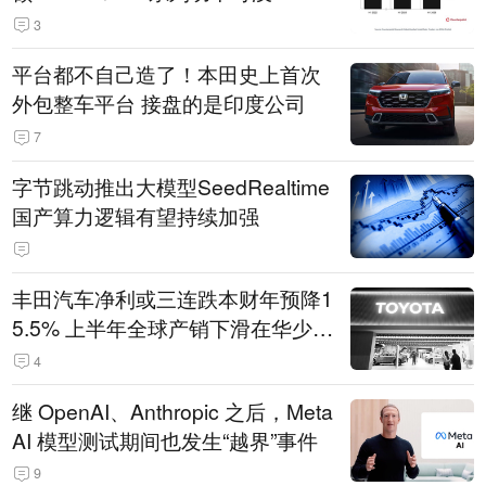
3
平台都不自己造了！本田史上首次
外包整车平台 接盘的是印度公司
7
字节跳动推出大模型SeedRealtime
国产算力逻辑有望持续加强
丰田汽车净利或三连跌本财年预降1
5.5% 上半年全球产销下滑在华少卖
14.3万辆
4
继 OpenAI、Anthropic 之后，Meta
AI 模型测试期间也发生“越界”事件
9