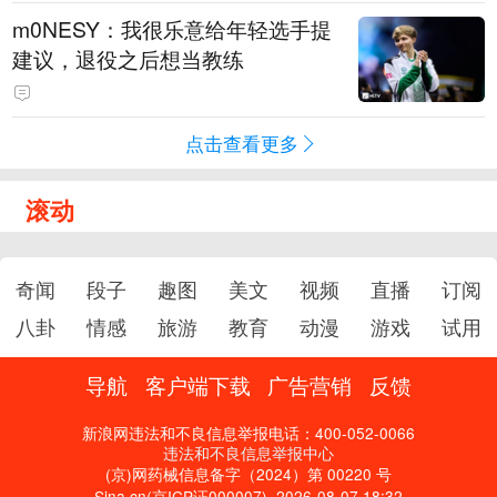
m0NESY：我很乐意给年轻选手提
建议，退役之后想当教练
点击查看更多
滚动
奇闻
段子
趣图
美文
视频
直播
订阅
八卦
情感
旅游
教育
动漫
游戏
试用
导航
客户端下载
广告营销
反馈
新浪网违法和不良信息举报电话：400-052-0066
违法和不良信息举报中心
(京)网药械信息备字（2024）第 00220 号
Sina.cn(京ICP证000007)
2026-08-07 18:32