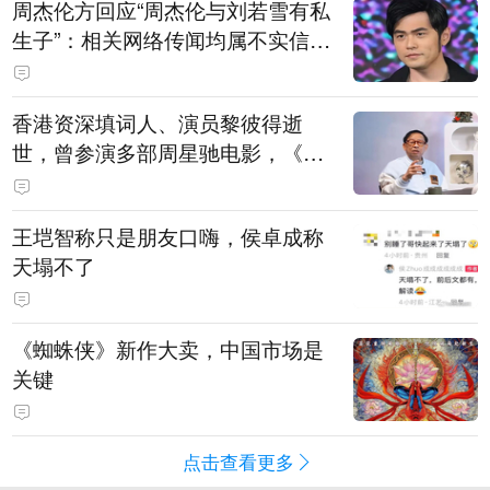
周杰伦方回应“周杰伦与刘若雪有私
生子”：相关网络传闻均属不实信
息，已委托律师对相关不实信息的
发布者及传播者进行证据保全
香港资深填词人、演员黎彼得逝
世，曾参演多部周星驰电影，《财
神到》由他填词
王垲智称只是朋友口嗨，侯卓成称
天塌不了
《蜘蛛侠》新作大卖，中国市场是
关键
点击查看更多