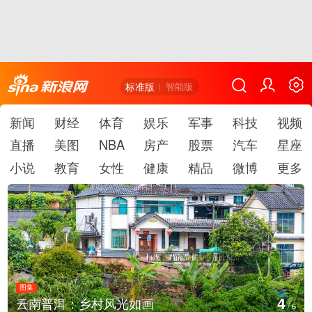
标准版
智能版
新闻
财经
体育
娱乐
军事
科技
视频
直播
美图
NBA
房产
股票
汽车
星座
小说
教育
女性
健康
精品
微博
更多
图集
5
安徽长丰：葡萄丰收采摘忙
/
6