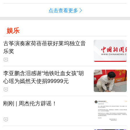
点击查看更多
娱乐
古筝演奏家荷蓓蓓获好莱坞独立音
乐奖
李亚鹏含泪感谢“地铁吐血女孩”胡
心瑶为嫣然天使捐99999元
刚刚 | 周杰伦方辟谣！