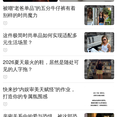
被嘲“老爸单品”的五分牛仔裤有着
别样的时尚魔力
这件极简时尚单品如何实现适配多
元生活场景？
2026夏天最火的鞋，居然是随处可
见的人字拖？
快来抄“内娱审美天赋怪”的作业，
打造你的专属氛围感
亲密关系中的爱与恐惧，被这部恐