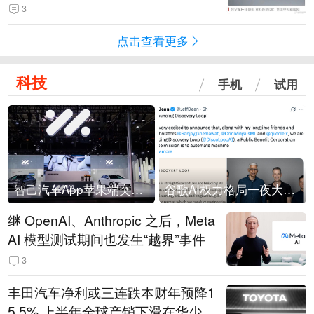
没有一次没有笑话发生
3
点击查看更多
科技
手机
试用
智己汽车App苹果端突然“下架”
谷歌AI权力格局一夜大洗牌
继 OpenAI、Anthropic 之后，Meta
AI 模型测试期间也发生“越界”事件
3
丰田汽车净利或三连跌本财年预降1
5.5% 上半年全球产销下滑在华少卖