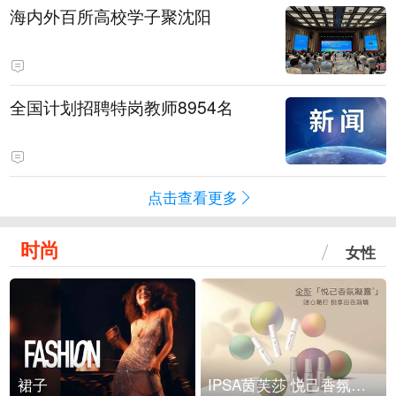
海内外百所高校学子聚沈阳
全国计划招聘特岗教师8954名
点击查看更多
时尚
女性
裙子
IPSA茵芙莎 悦己香氛凝露上市