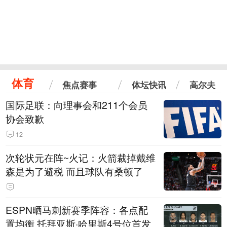
体育
焦点赛事
体坛快讯
高尔夫
国际足联：向理事会和211个会员
协会致歉
12
次轮状元在阵~火记：火箭裁掉戴维
森是为了避税 而且球队有桑顿了
ESPN晒马刺新赛季阵容：各点配
置均衡 托拜亚斯·哈里斯4号位首发