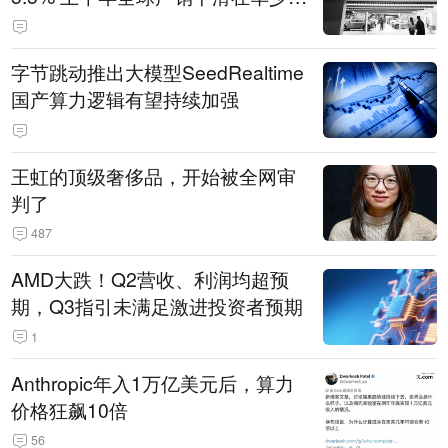
14.3万辆
字节跳动推出大模型SeedRealtime
国产算力逻辑有望持续加强
王虹的顶级奢侈品，开始被全网审
判了
487
AMD大跌！Q2营收、利润均超预
期，Q3指引未满足激进投资者预期
1
Anthropic年入1万亿美元后，算力
价格狂飙10倍
56