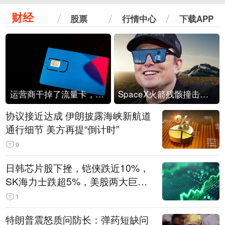
财经
股票
行情中心
下载APP
运营商干掉了流量卡，他们真的玩不起了
SpaceX火箭残骸撞击月球
协议接近达成 伊朗披露海峡新航道
通行细节 美方再提“倒计时”
9
日韩芯片股下挫，铠侠跌近10%，
SK海力士跌超5%，美股两大巨头
遭遇业绩杀
1
特朗普震怒质问防长：弹药短缺问