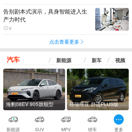
告别剧本式演示，具身智能进入生
产力时代
9
点击查看更多
汽车
新能源
新车
视频
海豹08EV 905旗舰型
格瑞维亚 舒适PLUS版
新能源
SUV
MPV
轿车
更多