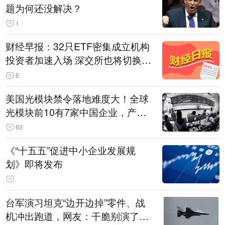
题为何还没解决？
1
财经早报：32只ETF密集成立机构
投资者加速入场 深交所也将切换交
易线路
6
美国光模块禁令落地难度大！全球
光模块前10有7家中国企业，产业
界人士：想“脱钩”并不容易
63
《“十五五”促进中小企业发展规
划》即将发布
台军演习坦克“边开边掉”零件、战
机冲出跑道，网友：干脆别演了，