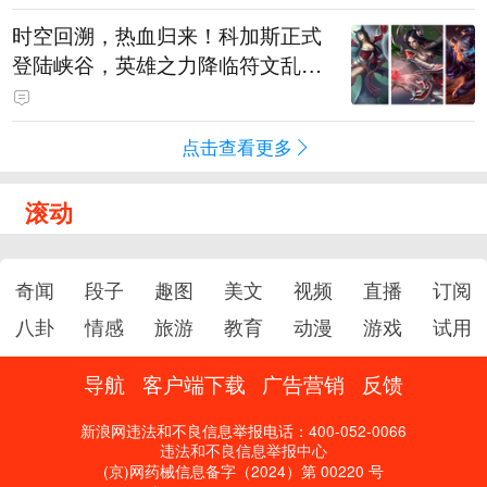
时空回溯，热血归来！科加斯正式
登陆峡谷，英雄之力降临符文乱
斗！
点击查看更多
滚动
奇闻
段子
趣图
美文
视频
直播
订阅
八卦
情感
旅游
教育
动漫
游戏
试用
导航
客户端下载
广告营销
反馈
新浪网违法和不良信息举报电话：400-052-0066
违法和不良信息举报中心
(京)网药械信息备字（2024）第 00220 号