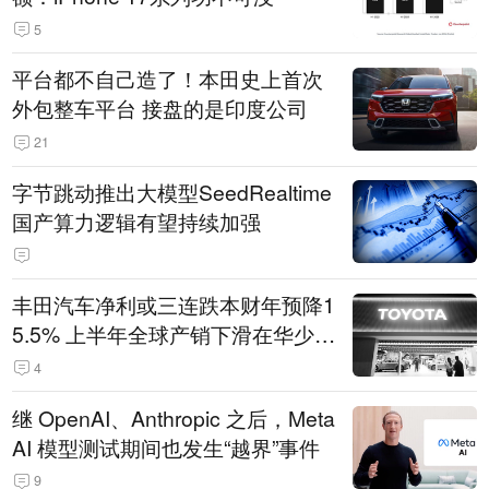
5
平台都不自己造了！本田史上首次
外包整车平台 接盘的是印度公司
21
字节跳动推出大模型SeedRealtime
国产算力逻辑有望持续加强
丰田汽车净利或三连跌本财年预降1
5.5% 上半年全球产销下滑在华少卖
14.3万辆
4
继 OpenAI、Anthropic 之后，Meta
AI 模型测试期间也发生“越界”事件
9