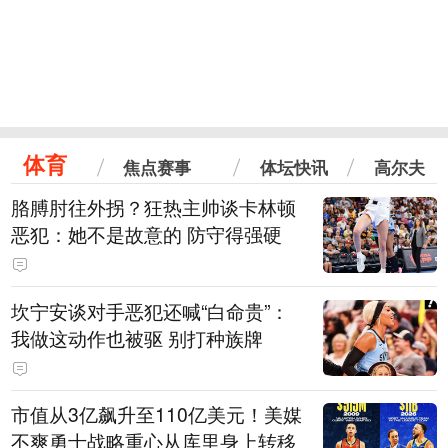
体育
焦点赛事
体坛快讯
高尔夫
胳膊肘往外拐？狂热主帅谈卡林顿
恶犯：她不是故意的 防守得强硬
坎宁安谈对手恶犯还喊“白命贵”：
我做这动作也被驱 别打种族牌
市值从3亿飙升至110亿美元！美媒
不爽勇士战略重心从库里身上转移