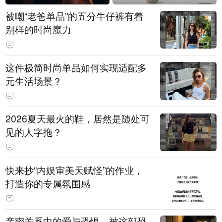
被嘲“老爸单品”的五分牛仔裤有着
别样的时尚魔力
这件极简时尚单品如何实现适配多
元生活场景？
2026夏天最火的鞋，居然是随处可
见的人字拖？
快来抄“内娱审美天赋怪”的作业，
打造你的专属氛围感
亲密关系中的爱与恐惧，被这部恐