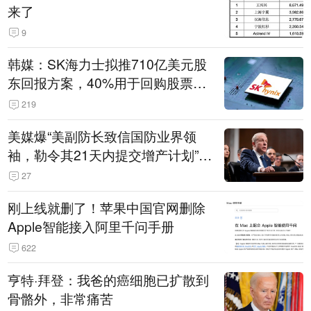
来了
9
韩媒：SK海力士拟推710亿美元股
东回报方案，40%用于回购股票，
相当于美股发行规模
219
美媒爆“美副防长致信国防业界领
袖，勒令其21天内提交增产计划”，
五角大楼回应
27
刚上线就删了！苹果中国官网删除
Apple智能接入阿里千问手册
622
亨特·拜登：我爸的癌细胞已扩散到
骨骼外，非常痛苦