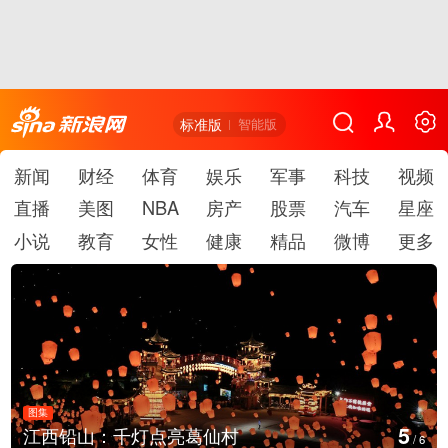
标准版
智能版
新闻
财经
体育
娱乐
军事
科技
视频
直播
美图
NBA
房产
股票
汽车
星座
小说
教育
女性
健康
精品
微博
更多
图集
6
葛仙村
上海：七彩稻田画迎最佳
/
6