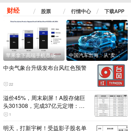
财经
股票
行情中心
下载APP
苹果拿下高端手机市场65%的份额：iPhone 17系列功不可没
中国汽车出海：从“卖出去”到“走进去”
中央气象台升级发布台风红色预警
22
溢价45%，周末刷屏！A股存储巨
头301308，完成37亿元定增：现
价386.6元，定增价560元
1
明天，打新宇树！受益影子股名单