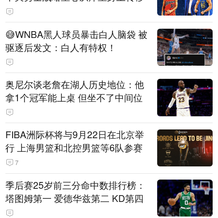
😅WNBA黑人球员暴击白人脑袋 被
驱逐后发文：白人有特权！
奥尼尔谈老詹在湖人历史地位：他
拿1个冠军能上桌 但坐不了中间位
FIBA洲际杯将与9月22日在北京举
行 上海男篮和北控男篮等6队参赛
7
季后赛25岁前三分命中数排行榜：
塔图姆第一 爱德华兹第二 KD第四