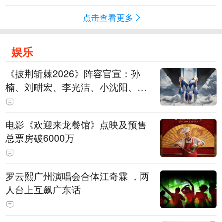
点击查看更多
娱乐
《披荆斩棘2026》阵容官宣：孙
楠、刘畊宏、李光洁、小沈阳、余
文乐、王传君等28位艺人
电影《欢迎来龙餐馆》点映及预售
总票房破6000万
罗云熙广州演唱会合体江奇霖 ，两
人台上互飙广东话