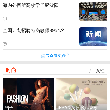
海内外百所高校学子聚沈阳
全国计划招聘特岗教师8954名
点击查看更多
时尚
女性
裙子
IPSA茵芙莎 悦己香氛凝露上市