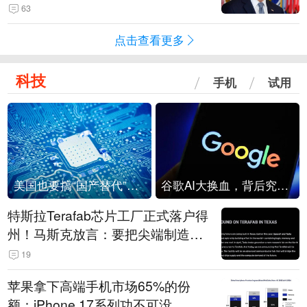
63
点击查看更多
科技
手机
试用
美国也要搞“国产替代”？先算清三笔账
谷歌AI大换血，背后究竟发生了什么？
特斯拉Terafab芯片工厂正式落户得
州！马斯克放言：要把尖端制造带
回美国
19
苹果拿下高端手机市场65%的份
额：iPhone 17系列功不可没