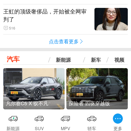
王虹的顶级奢侈品，开始被全网审
判了
516
点击查看更多
汽车
新能源
新车
视频
凡尔赛C5 X 驭不凡
探险者 四驱穿越版
新能源
SUV
MPV
轿车
更多