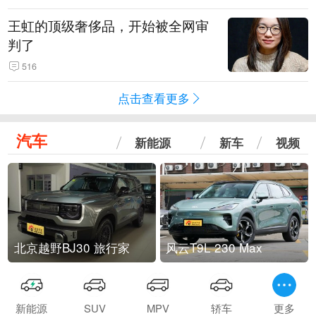
王虹的顶级奢侈品，开始被全网审
判了
516
点击查看更多
汽车
新能源
新车
视频
北京越野BJ30 旅行家
风云T9L 230 Max
新能源
SUV
MPV
轿车
更多