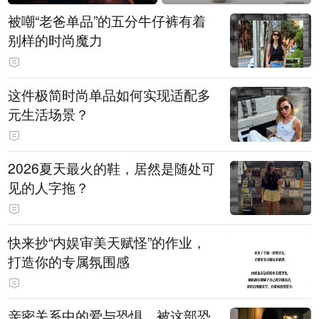
被嘲“老爸单品”的五分牛仔裤有着
别样的时尚魔力
这件极简时尚单品如何实现适配多
元生活场景？
2026夏天最火的鞋，居然是随处可
见的人字拖？
快来抄“内娱审美天赋怪”的作业，
打造你的专属氛围感
亲密关系中的爱与恐惧，被这部恐