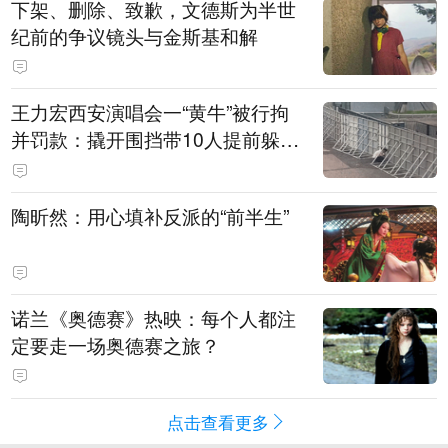
下架、删除、致歉，文德斯为半世
纪前的争议镜头与金斯基和解
王力宏西安演唱会一“黄牛”被行拘
并罚款：撬开围挡带10人提前躲进
场馆清洁室，开唱前还没混入观众
席就被抓
陶昕然：用心填补反派的“前半生”
诺兰《奥德赛》热映：每个人都注
定要走一场奥德赛之旅？
点击查看更多