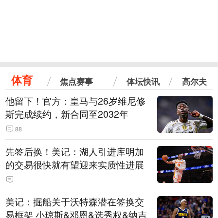
体育
焦点赛事
体坛快讯
高尔夫
他留下！官方：皇马与26岁维尼修
斯完成续约，新合同至2032年
88
先签后换！美记：湖人引进库明加
的交易很快就有望迎来实质性进展
美记：掘船关于沃特森潜在签换交
易框架 小琼斯&邓恩&选秀权&纳吉