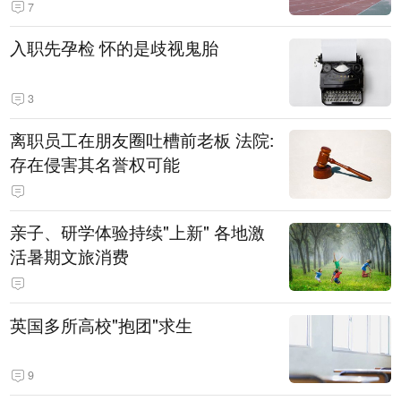
7
入职先孕检 怀的是歧视鬼胎
3
离职员工在朋友圈吐槽前老板 法院:
存在侵害其名誉权可能
亲子、研学体验持续"上新" 各地激
活暑期文旅消费
英国多所高校"抱团"求生
9