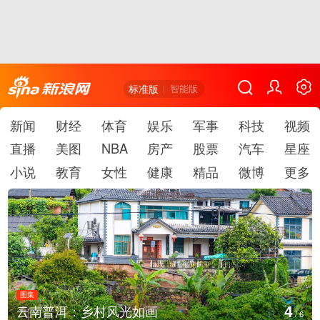
标准版
智能版
新闻
财经
体育
娱乐
军事
科技
视频
直播
美图
NBA
房产
股票
汽车
星座
小说
教育
女性
健康
精品
微博
更多
图集
5
安徽长丰：葡萄丰收采摘忙
/
6