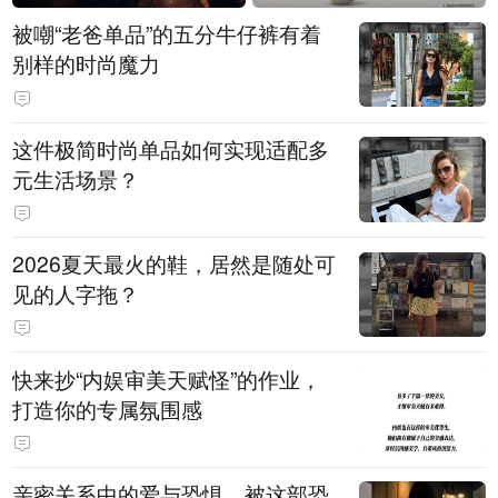
被嘲“老爸单品”的五分牛仔裤有着
别样的时尚魔力
这件极简时尚单品如何实现适配多
元生活场景？
2026夏天最火的鞋，居然是随处可
见的人字拖？
快来抄“内娱审美天赋怪”的作业，
打造你的专属氛围感
亲密关系中的爱与恐惧，被这部恐