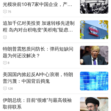
光模块前10有7家中国企业，产业
界人士：想“脱钩”并不容易
75
追加千亿对美投资 加速转移先进制
程 岛内对台积电变“美积电”疑虑担
忧加剧
特朗普震怒质问防长：弹药短缺问
题为何还没解决？
8
美国国内掀起反AI中心浪潮，特朗
普污蔑：中国背后捣鬼
126
伊朗总统：目前“很难”与最高领袖
取得联系