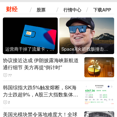
财经
股票
行情中心
下载APP
运营商干掉了流量卡，他们真的玩不起了
SpaceX火箭残骸撞击月球
协议接近达成 伊朗披露海峡新航道
通行细节 美方再提“倒计时”
77
韩国综指大跌5%触发熔断，SK海
力士跌超9%，A股三大指数集体低
开
2
美国光模块禁令落地难度大！全球