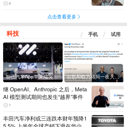
9
点击查看更多
科技
手机
试用
智己汽车App苹果端突然“下架”
谷歌AI权力格局一夜大洗牌
继 OpenAI、Anthropic 之后，Meta
AI 模型测试期间也发生“越界”事件
7
丰田汽车净利或三连跌本财年预降1
5.5% 上半年全球产销下滑在华少卖