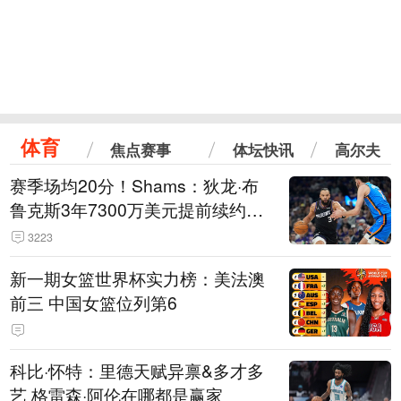
体育
焦点赛事
体坛快讯
高尔夫
赛季场均20分！Shams：狄龙·布
鲁克斯3年7300万美元提前续约太
阳
3223
新一期女篮世界杯实力榜：美法澳
前三 中国女篮位列第6
科比·怀特：里德天赋异禀&多才多
艺 格雷森·阿伦在哪都是赢家