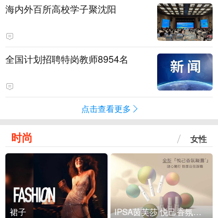
海内外百所高校学子聚沈阳
全国计划招聘特岗教师8954名
点击查看更多
时尚
女性
裙子
IPSA茵芙莎 悦己香氛凝露上市