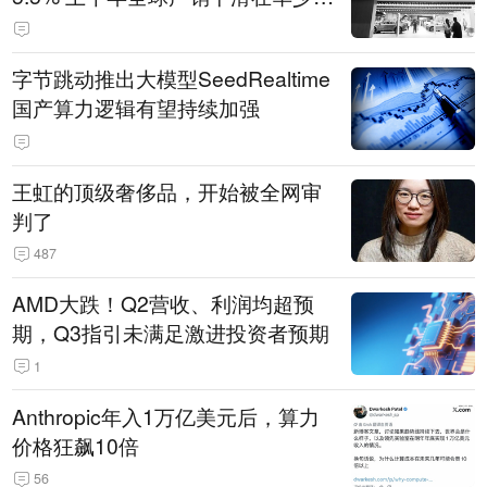
14.3万辆
字节跳动推出大模型SeedRealtime
国产算力逻辑有望持续加强
王虹的顶级奢侈品，开始被全网审
判了
487
AMD大跌！Q2营收、利润均超预
期，Q3指引未满足激进投资者预期
1
Anthropic年入1万亿美元后，算力
价格狂飙10倍
56