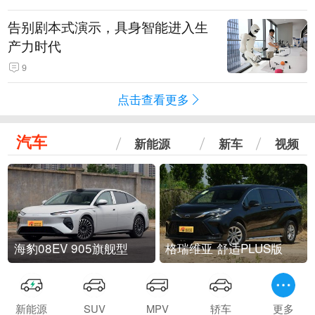
告别剧本式演示，具身智能进入生
产力时代
9
点击查看更多
汽车
新能源
新车
视频
海豹08EV 905旗舰型
格瑞维亚 舒适PLUS版
新能源
SUV
MPV
轿车
更多