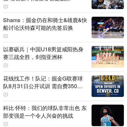
Shams：掘金仍在和骑士&雄鹿&快
船讨论沃特森可能的先签后换
以赛砺兵｜中国U18男篮咸阳热身
赛三战全胜，剑指亚洲杯
花钱找工作！队记：掘金G联赛球
队8月31日公开试训 需自费350美
元
科比·怀特：我们的球队非常出色 东
部变强是一个令人兴奋的挑战