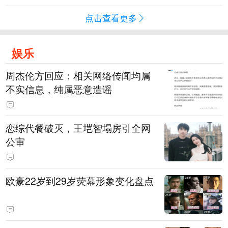
点击查看更多
娱乐
周杰伦方回应：相关网络传闻均属
不实信息，纯属恶意造谣
恋综代餐破灭，王垲智塌房引全网
公审
欧豪22岁到29岁荧幕形象变化盘点