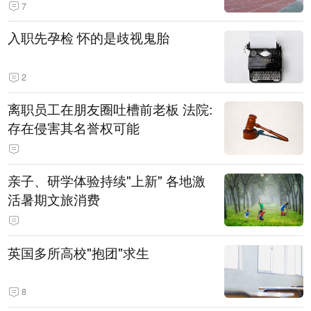
7
入职先孕检 怀的是歧视鬼胎
2
离职员工在朋友圈吐槽前老板 法院:
存在侵害其名誉权可能
亲子、研学体验持续"上新" 各地激
活暑期文旅消费
英国多所高校"抱团"求生
8