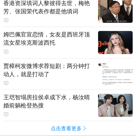
香港资深填词人黎彼得去世，梅艳
芳、张国荣代表作都是他填词
姆巴佩官宣恋情，女友是西班牙顶
流女星埃克斯波西托
贾樟柯发微博求荐短剧：两分钟打
动人，就是打动了
王垲智塌房拉侯卓成下水，杨汝晴
婚前躺枪登热搜
点击查看更多