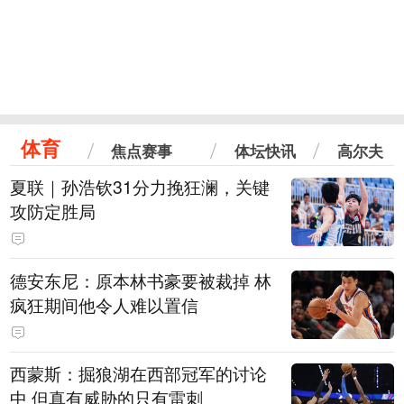
体育
焦点赛事
体坛快讯
高尔夫
夏联｜孙浩钦31分力挽狂澜，关键
攻防定胜局
德安东尼：原本林书豪要被裁掉 林
疯狂期间他令人难以置信
西蒙斯：掘狼湖在西部冠军的讨论
中 但真有威胁的只有雷刺