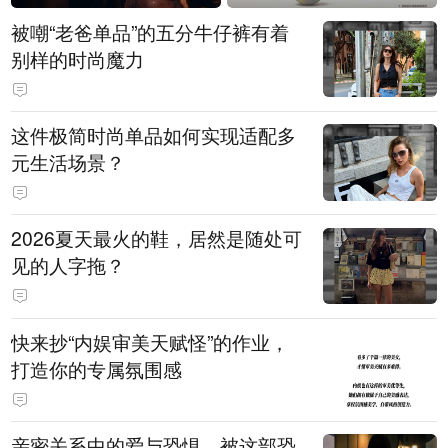
被嘲“老爸单品”的五分牛仔裤有着
别样的时尚魔力
这件极简时尚单品如何实现适配多
元生活场景？
2026夏天最火的鞋，居然是随处可
见的人字拖？
快来抄“内娱审美天赋怪”的作业，
打造你的专属氛围感
亲密关系中的爱与恐惧，被这部恐