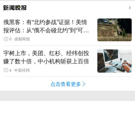
俄黑客：有“北约参战”证据！美情
报评估：从“俄不会碰北约”到“可能
发动有限攻击”
0
成都商报
宇树上市，美团、红杉、经纬创投
赚了数十倍，中小机构斩获上百倍
4
中新经纬
点击查看更多