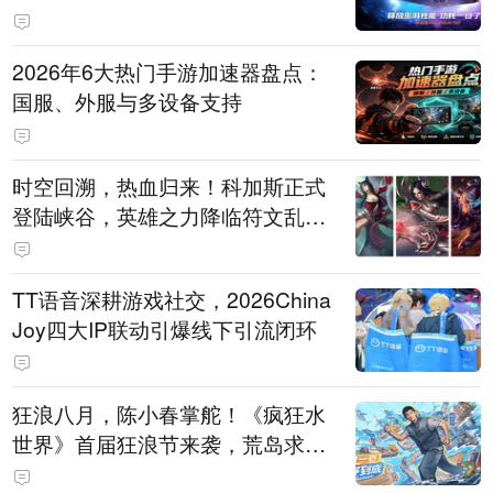
打造旗舰供电方案
2026年6大热门手游加速器盘点：
国服、外服与多设备支持
时空回溯，热血归来！科加斯正式
登陆峡谷，英雄之力降临符文乱
斗！
TT语音深耕游戏社交，2026China
Joy四大IP联动引爆线下引流闭环
狂浪八月，陈小春掌舵！《疯狂水
世界》首届狂浪节来袭，荒岛求生
直播即将开启