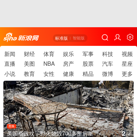
标准版
智能版
新闻
财经
体育
娱乐
军事
科技
视频
直播
美图
NBA
房产
股票
汽车
星座
小说
教育
女性
健康
精品
微博
更多
图集
3
叙利亚：大马士革发生爆炸
/
6