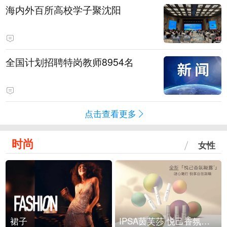
海内外百所高校学子聚沈阳
全国计划招聘特岗教师8954名
点击查看更多
时尚
女性
裙子
IPSA茵芙莎 悦己香氛凝露上市