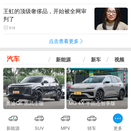
王虹的顶级奢侈品，开始被全网审
判了
516
点击查看更多
汽车
新能源
新车
视频
奥迪Q6 黑武士版
MG 4X 半固态智享版
新能源
SUV
MPV
轿车
更多