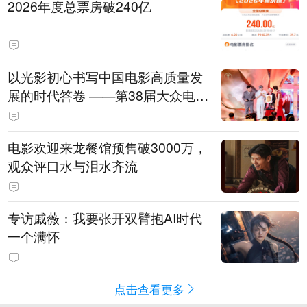
2026年度总票房破240亿
以光影初心书写中国电影高质量发
展的时代答卷 ——第38届大众电影
百花奖系列活动开幕晚会综述
电影欢迎来龙餐馆预售破3000万，
观众评口水与泪水齐流
专访戚薇：我要张开双臂抱AI时代
一个满怀
点击查看更多