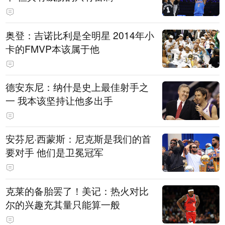
奥登：吉诺比利是全明星 2014年小
卡的FMVP本该属于他
德安东尼：纳什是史上最佳射手之
一 我本该坚持让他多出手
安芬尼·西蒙斯：尼克斯是我们的首
要对手 他们是卫冕冠军
克莱的备胎罢了！美记：热火对比
尔的兴趣充其量只能算一般