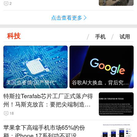
机
2
点击查看更多
科技
手机
试用
美国也要搞“国产替代”？先算清三笔账
谷歌AI大换血，背后究竟发生了什么？
特斯拉Terafab芯片工厂正式落户得
州！马斯克放言：要把尖端制造带
回美国
18
苹果拿下高端手机市场65%的份
额：iPhone 17系列功不可没