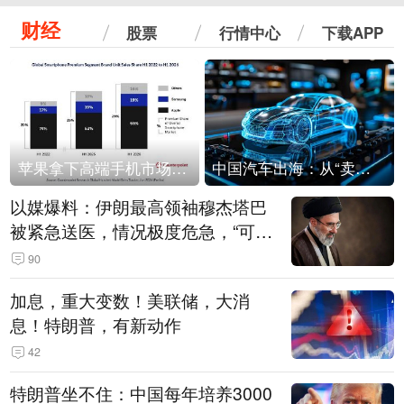
财经
股票
行情中心
下载APP
苹果拿下高端手机市场65%的份额：iPhone 17系列功不可没
中国汽车出海：从“卖出去”到“走进去”
以媒爆料：伊朗最高领袖穆杰塔巴
被紧急送医，情况极度危急，“可能
随时会死去”
90
加息，重大变数！美联储，大消
息！特朗普，有新动作
42
特朗普坐不住：中国每年培养3000