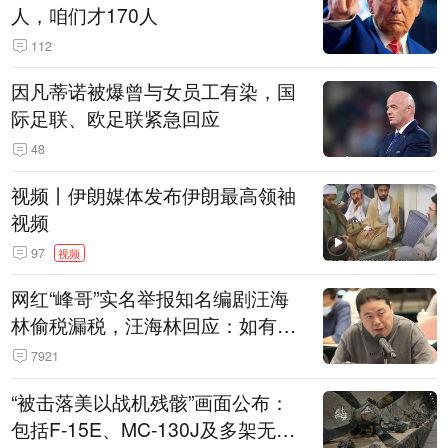
人，咱们才170人
112
因凡蒂诺被爆曾与女员工有染，国
际足联、欧足联紧急回应
48
视频丨伊朗媒体发布伊朗最高领袖
视频
97
视频
网红“峰哥”实名举报知名编剧汪海
林偷税漏税，汪海林回应：如有违
法行为，相关机构自会进行评判和
7921
处理
“被击落美以战机残骸”画面公布：
包括F-15E、MC-130J及多架无人