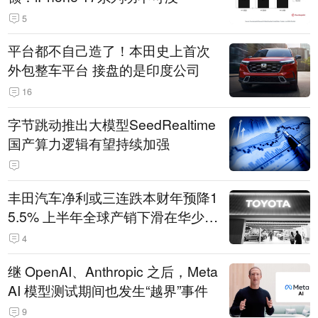
5
平台都不自己造了！本田史上首次
外包整车平台 接盘的是印度公司
16
字节跳动推出大模型SeedRealtime
国产算力逻辑有望持续加强
丰田汽车净利或三连跌本财年预降1
5.5% 上半年全球产销下滑在华少卖
14.3万辆
4
继 OpenAI、Anthropic 之后，Meta
AI 模型测试期间也发生“越界”事件
9