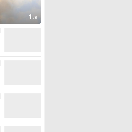
1
/
6