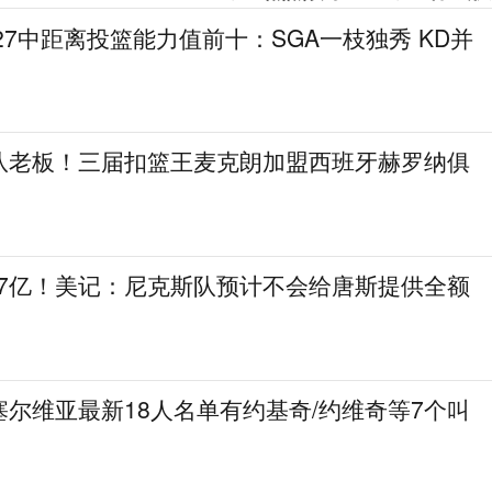
27中距离投篮能力值前十：SGA一枝独秀 KD并
队老板！三届扣篮王麦克朗加盟西班牙赫罗纳俱
.7亿！美记：尼克斯队预计不会给唐斯提供全额
尔维亚最新18人名单有约基奇/约维奇等7个叫