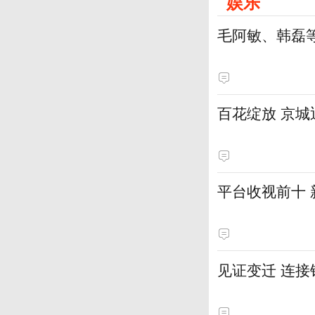
娱乐
毛阿敏、韩磊
百花绽放 京
平台收视前十
见证变迁 连接