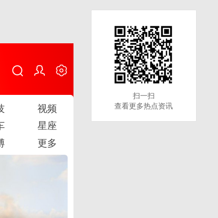
扫一扫
扫一扫
查看更多热点资讯
查看更多热点资讯
技
视频
车
星座
博
更多