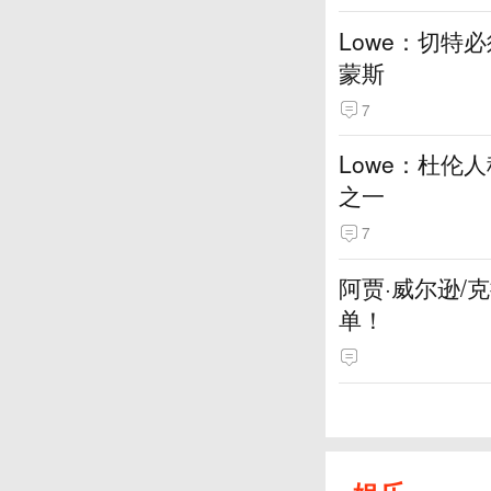
Lowe：切特
蒙斯
7
Lowe：杜伦
之一
7
阿贾·威尔逊/
单！