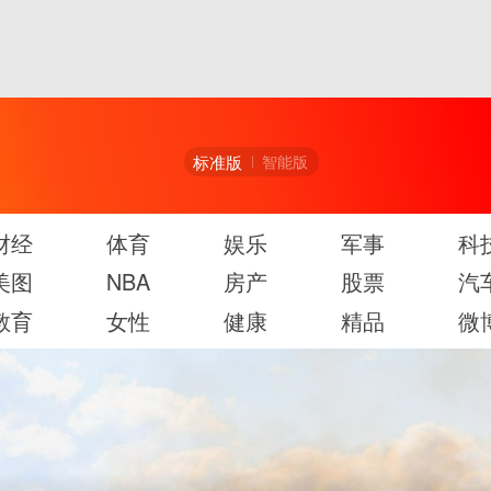
标准版
智能版
财经
体育
娱乐
军事
科
美图
NBA
房产
股票
汽
教育
女性
健康
精品
微