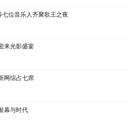
等七位音乐人齐聚歌王之夜
城迎来光影盛宴
 新网综占七席
银幕与时代