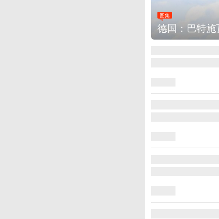
图集
德国：巴特施