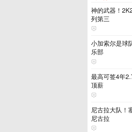
神的武器！2K
列第三
小加索尔是球
乐部
最高可签4年2
顶薪
尼古拉大队！塞
尼古拉