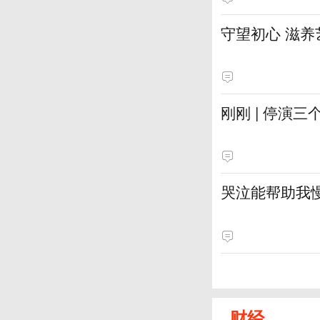
守望初心 滋养
刚刚 | 停演
哭泣能帮助我
财经