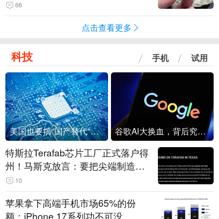
频情况不属实
66
点击查看更多
科技
手机
试用
美国也要搞“国产替代”？先算清三笔账
谷歌AI大换血，背后究竟发生了什么？
特斯拉Terafab芯片工厂正式落户得
州！马斯克放言：要把尖端制造带
回美国
10
苹果拿下高端手机市场65%的份
额：iPhone 17系列功不可没