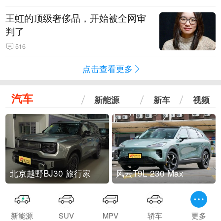
王虹的顶级奢侈品，开始被全网审
判了
516
点击查看更多
汽车
新能源
新车
视频
北京越野BJ30 旅行家
风云T9L 230 Max
新能源
SUV
MPV
轿车
更多