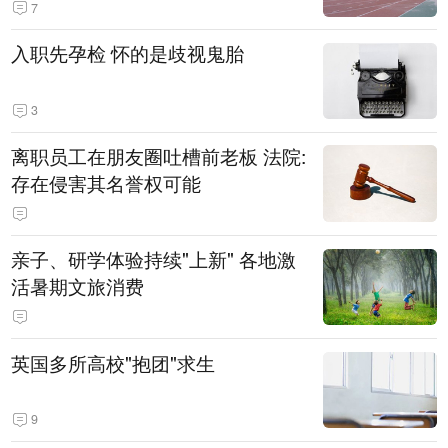
7
入职先孕检 怀的是歧视鬼胎
3
离职员工在朋友圈吐槽前老板 法院:
存在侵害其名誉权可能
亲子、研学体验持续"上新" 各地激
活暑期文旅消费
英国多所高校"抱团"求生
9