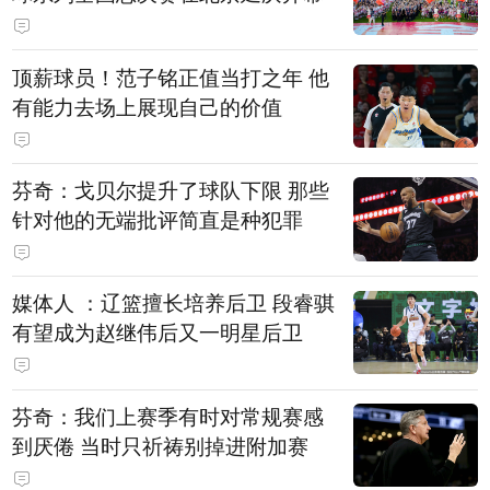
顶薪球员！范子铭正值当打之年 他
有能力去场上展现自己的价值
芬奇：戈贝尔提升了球队下限 那些
针对他的无端批评简直是种犯罪
媒体人 ：辽篮擅长培养后卫 段睿骐
有望成为赵继伟后又一明星后卫
芬奇：我们上赛季有时对常规赛感
到厌倦 当时只祈祷别掉进附加赛