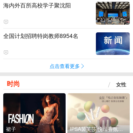
海内外百所高校学子聚沈阳
全国计划招聘特岗教师8954名
点击查看更多
时尚
女性
裙子
IPSA茵芙莎 悦己香氛凝露上市