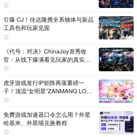
引爆 CJ！佳达隆携全系轴体与新品
工具包和玩家见面
《代号：对决》ChinaJoy首秀收
官：从线下爆满看见玩家的真实期
待
虎牙游戏发行IP矩阵再落重磅一
子！顶流“女明星”ZANMANG LOO
PY 正版3D消除手游《消消奇遇》
惊喜曝光
免费游戏加速器口令怎么用？外星
哈基米、外星喵兑换教程