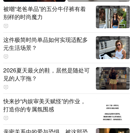
被嘲“老爸单品”的五分牛仔裤有着
别样的时尚魔力
这件极简时尚单品如何实现适配多
元生活场景？
2026夏天最火的鞋，居然是随处可
见的人字拖？
快来抄“内娱审美天赋怪”的作业，
打造你的专属氛围感
亲密关系中的爱与恐惧，被这部恐