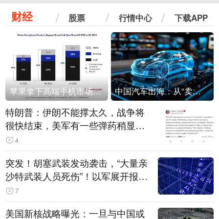
财经
股票
行情中心
下载APP
苹果拿下高端手机市场65%的份额：iPhone 17系列功不可没
中国汽车出海：从“卖出去”到“走进去”
特朗普：伊朗不能撑太久，战争将
很快结束，美军有一些弹药稍显紧
张！伊朗公布拟议的海峡管理文本
4
突发！胡塞武装发动袭击，“大量亲
沙特武装人员死伤”！以军展开报复
性空袭
7
美国新核战略曝光：一旦与中国或