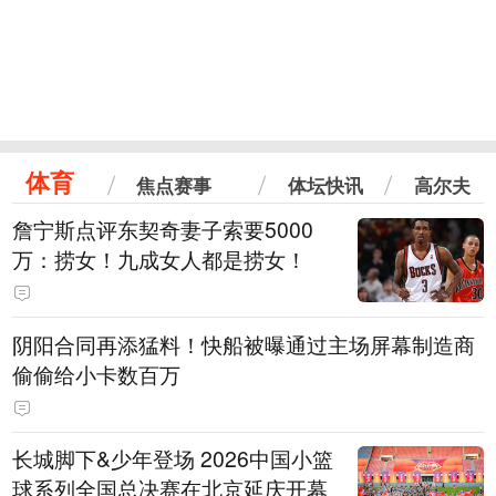
体育
焦点赛事
体坛快讯
高尔夫
詹宁斯点评东契奇妻子索要5000
万：捞女！九成女人都是捞女！
阴阳合同再添猛料！快船被曝通过主场屏幕制造商
偷偷给小卡数百万
长城脚下&少年登场 2026中国小篮
球系列全国总决赛在北京延庆开幕