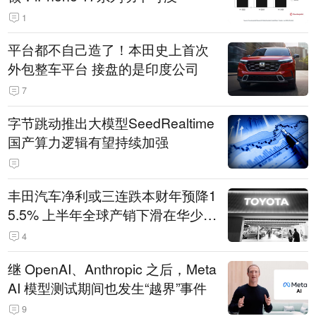
1
平台都不自己造了！本田史上首次
外包整车平台 接盘的是印度公司
7
字节跳动推出大模型SeedRealtime
国产算力逻辑有望持续加强
丰田汽车净利或三连跌本财年预降1
5.5% 上半年全球产销下滑在华少卖
14.3万辆
4
继 OpenAI、Anthropic 之后，Meta
AI 模型测试期间也发生“越界”事件
9