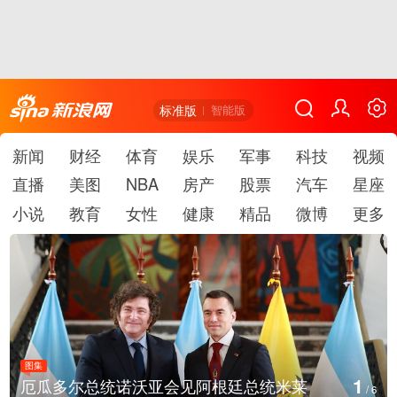
标准版
智能版
新闻
财经
体育
娱乐
军事
科技
视频
直播
美图
NBA
房产
股票
汽车
星座
小说
教育
女性
健康
精品
微博
更多
图集
2
厄瓜多尔总统诺沃亚会见阿根廷总统米莱
/
6