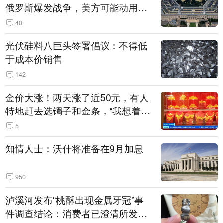
俄罗斯爆发战争，美方可能动用战
术核武器
40
光伏硅料八巨头签署倡议：不得低
于成本价销售
142
金价大涨！两天涨了近50元，有人
特地赶去选镯子和金条，“我想着买
起来可以保值，小批量进一些货”
5
知情人士：沃什将准备在9月加息
950
泸溪河发布“桃酥出现金属牙冠”事
件调查结论：消费者已澄清所发视