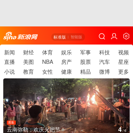
标准版
智能版
新闻
财经
体育
娱乐
军事
科技
视频
直播
美图
NBA
房产
股票
汽车
星座
小说
教育
女性
健康
精品
微博
更多
图集
4
云南弥勒：欢庆火把节
/
6