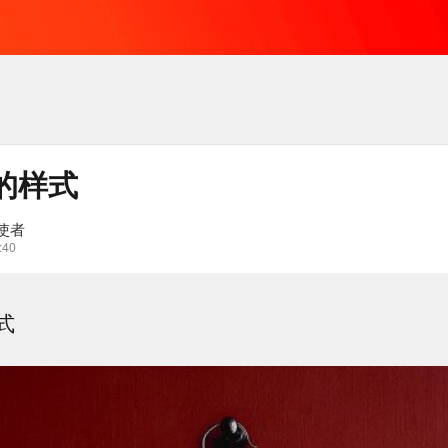
的样式
使者
:40
式