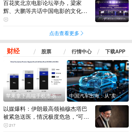
百花奖北京电影论坛举办，梁家
辉、大鹏等共话中国电影的文化建
构
点击查看更多
财经
股票
行情中心
下载APP
苹果拿下高端手机市场65%的份额：iPhone 17系列功不可没
中国汽车出海：从“卖出去”到“走进去”
以媒爆料：伊朗最高领袖穆杰塔巴
被紧急送医，情况极度危急，“可能
随时会死去”
217