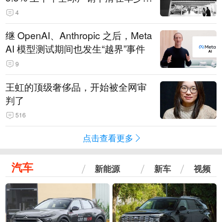
14.3万辆
4
继 OpenAI、Anthropic 之后，Meta
AI 模型测试期间也发生“越界”事件
9
王虹的顶级奢侈品，开始被全网审
判了
516
点击查看更多
汽车
新能源
新车
视频