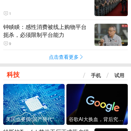
1
钟睒睒：感性消费被线上购物平台
扼杀，必须限制平台能力
9
点击查看更多
科技
手机
试用
美国也要搞“国产替代”？先算清三笔账
谷歌AI大换血，背后究竟发生了什么？