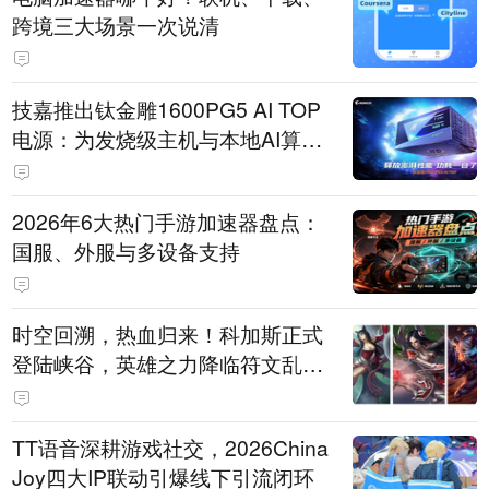
跨境三大场景一次说清
技嘉推出钛金雕1600PG5 AI TOP
电源：为发烧级主机与本地AI算力
打造旗舰供电方案
2026年6大热门手游加速器盘点：
国服、外服与多设备支持
时空回溯，热血归来！科加斯正式
登陆峡谷，英雄之力降临符文乱
斗！
TT语音深耕游戏社交，2026China
Joy四大IP联动引爆线下引流闭环