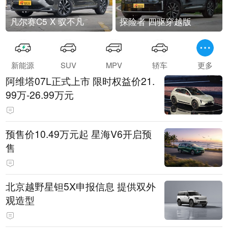
凡尔赛C5 X 驭不凡
探险者 四驱穿越版
新能源
SUV
MPV
轿车
更多
阿维塔07L正式上市 限时权益价21.
99万-26.99万元
预售价10.49万元起 星海V6开启预
售
北京越野星钽5X申报信息 提供双外
观造型