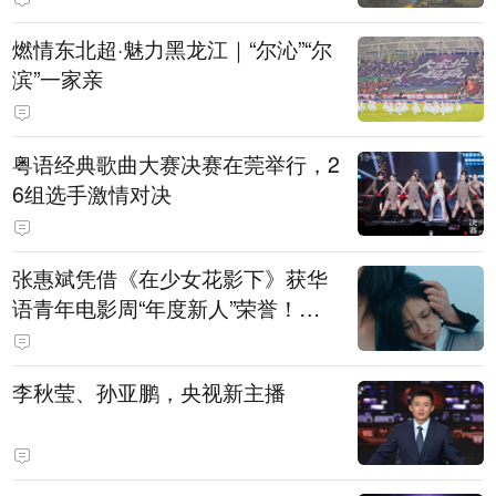
燃情东北超·魅力黑龙江｜“尔沁”“尔
滨”一家亲
粤语经典歌曲大赛决赛在莞举行，2
6组选手激情对决
张惠斌凭借《在少女花影下》获华
语青年电影周“年度新人”荣誉！该
电影全程在广州取景，采用粤语对
白，主演均为广州本土演员
李秋莹、孙亚鹏，央视新主播