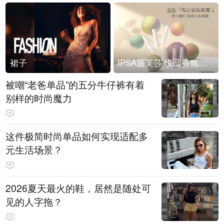
裙子
IPSA茵芙莎 悦己香氛凝露上市
被嘲“老爸单品”的五分牛仔裤有着
别样的时尚魔力
这件极简时尚单品如何实现适配多
元生活场景？
2026夏天最火的鞋，居然是随处可
见的人字拖？