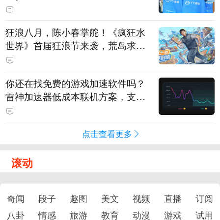
狂浪八月，陈小春掌舵！《疯狂水
世界》首届狂浪节来袭，荒岛求生
直播即将开启
你还在找免费的游戏加速软件吗？
雷神加速器低成本联机方案，支持
免费试用
点击查看更多
滚动
奇闻
段子
趣图
美文
视频
直播
订阅
八卦
情感
旅游
教育
动漫
游戏
试用