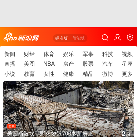
标准版
智能版
新闻
财经
体育
娱乐
军事
科技
视频
直播
美图
NBA
房产
股票
汽车
星座
小说
教育
女性
健康
精品
微博
更多
图集
3
700多所房屋
叙利亚：大马士革发生爆
/
6