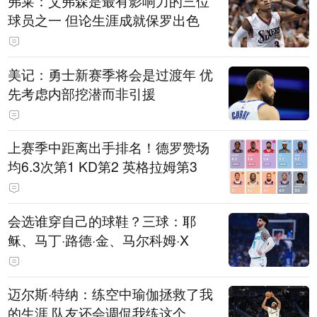
弗莱：艾弗森是最有影响力的三位
球员之一 但论生涯成就保罗出色
美记：勇士新赛季将会是过渡年 优
先考虑内部挖潜而非引援
上赛季中距离出手排名！德罗赞场
均6.3次第1 KD第2 英格拉姆第3
会选谁穿自己的球鞋？三球：耶
稣、马丁·路德·金、马尔科姆·X
迈尔斯·特纳：练空中瑜伽拯救了我
的生涯 队友还会调侃我练这个