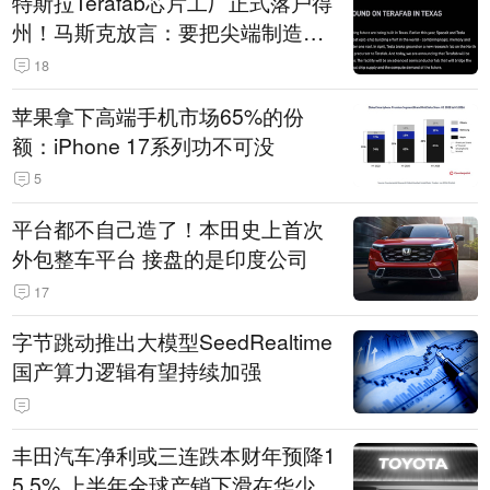
特斯拉Terafab芯片工厂正式落户得
州！马斯克放言：要把尖端制造带
回美国
18
苹果拿下高端手机市场65%的份
额：iPhone 17系列功不可没
5
平台都不自己造了！本田史上首次
外包整车平台 接盘的是印度公司
17
字节跳动推出大模型SeedRealtime
国产算力逻辑有望持续加强
丰田汽车净利或三连跌本财年预降1
5.5% 上半年全球产销下滑在华少卖