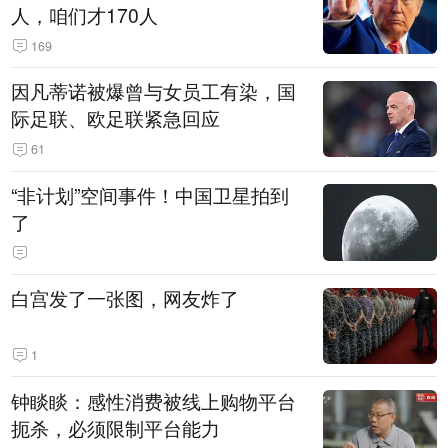
人，咱们才170人
169
因凡蒂诺被爆曾与女员工有染，国
际足联、欧足联紧急回应
61
“非计划”空间事件！中国卫星拍到
了
白宫发了一张图，网友炸了
1
钟睒睒：感性消费被线上购物平台
扼杀，必须限制平台能力