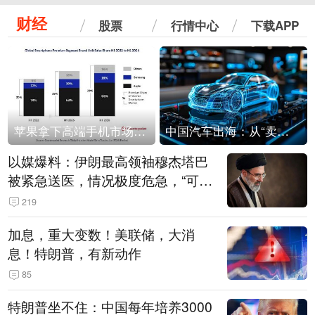
财经
股票
行情中心
下载APP
苹果拿下高端手机市场65%的份额：iPhone 17系列功不可没
中国汽车出海：从“卖出去”到“走进去”
以媒爆料：伊朗最高领袖穆杰塔巴
被紧急送医，情况极度危急，“可能
随时会死去”
219
加息，重大变数！美联储，大消
息！特朗普，有新动作
85
特朗普坐不住：中国每年培养3000