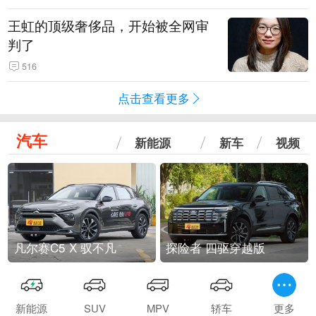
王虹的顶级奢侈品，开始被全网审
判了
516
点击查看更多
汽车
新能源
新车
视频
凡尔赛C5 X 驭不凡
探险者 四驱穿越版
新能源
SUV
MPV
轿车
更多