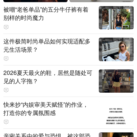
被嘲“老爸单品”的五分牛仔裤有着
别样的时尚魔力
这件极简时尚单品如何实现适配多
元生活场景？
2026夏天最火的鞋，居然是随处可
见的人字拖？
快来抄“内娱审美天赋怪”的作业，
打造你的专属氛围感
亲密关系中的爱与恐惧，被这部恐