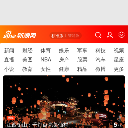
标准版
智能版
新闻
财经
体育
娱乐
军事
科技
视频
直播
美图
NBA
房产
股票
汽车
星座
小说
教育
女性
健康
精品
微博
更多
图集
5
江西铅山：千灯点亮葛仙村
/
6