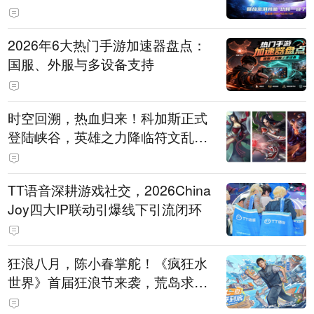
打造旗舰供电方案
2026年6大热门手游加速器盘点：
国服、外服与多设备支持
时空回溯，热血归来！科加斯正式
登陆峡谷，英雄之力降临符文乱
斗！
TT语音深耕游戏社交，2026China
Joy四大IP联动引爆线下引流闭环
狂浪八月，陈小春掌舵！《疯狂水
世界》首届狂浪节来袭，荒岛求生
直播即将开启