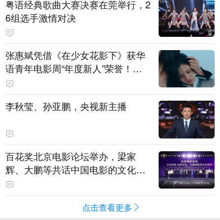
粤语经典歌曲大赛决赛在莞举行，2
6组选手激情对决
张惠斌凭借《在少女花影下》获华
语青年电影周“年度新人”荣誉！该
电影全程在广州取景，采用粤语对
白，主演均为广州本土演员
李秋莹、孙亚鹏，央视新主播
百花奖北京电影论坛举办，梁家
辉、大鹏等共话中国电影的文化建
构
点击查看更多