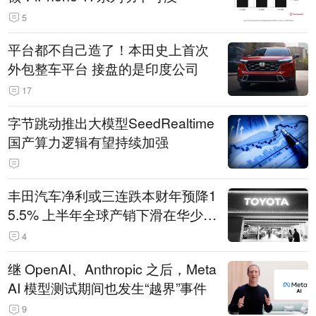
5
平台都不自己造了！本田史上首次
外包整车平台 接盘的是印度公司
17
字节跳动推出大模型SeedRealtime
国产算力逻辑有望持续加强
丰田汽车净利或三连跌本财年预降1
5.5% 上半年全球产销下滑在华少卖
14.3万辆
4
继 OpenAI、Anthropic 之后，Meta
AI 模型测试期间也发生“越界”事件
9