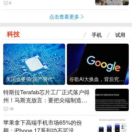
9
点击查看更多
科技
手机
试用
美国也要搞“国产替代”？先算清三笔账
谷歌AI大换血，背后究竟发生了什么？
特斯拉Terafab芯片工厂正式落户得
州！马斯克放言：要把尖端制造带
回美国
18
苹果拿下高端手机市场65%的份
额：iPhone 17系列功不可没