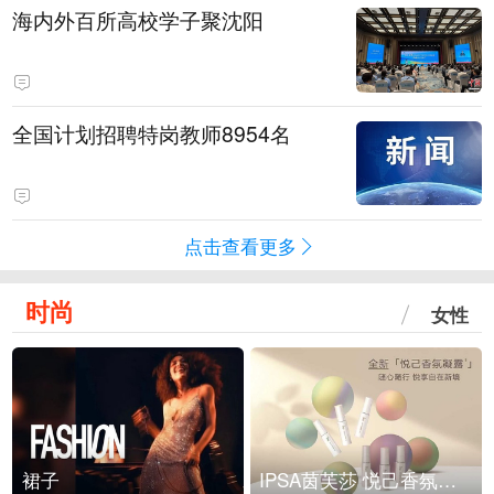
海内外百所高校学子聚沈阳
全国计划招聘特岗教师8954名
点击查看更多
时尚
女性
裙子
IPSA茵芙莎 悦己香氛凝露上市