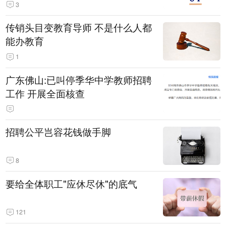
3
传销头目变教育导师 不是什么人都
能办教育
1
广东佛山:已叫停季华中学教师招聘
工作 开展全面核查
招聘公平岂容花钱做手脚
8
要给全体职工"应休尽休"的底气
121