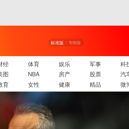
标准版
智能版
财经
体育
娱乐
军事
科
美图
NBA
房产
股票
汽
教育
女性
健康
精品
微