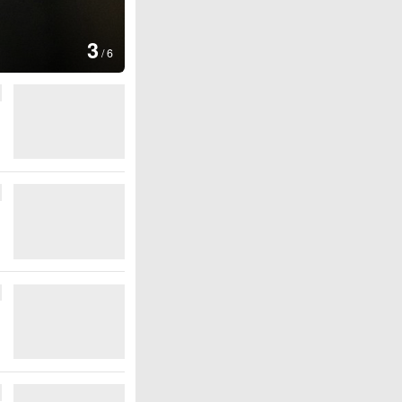
图集
4
安徽长丰：
/
6