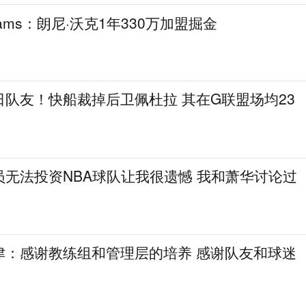
ams：朗尼·沃克1年330万加盟掘金
队友！快船裁掉后卫佩杜拉 其在G联盟场均23
无法投资NBA球队让我很遗憾 我和萧华讨论过
津：感谢教练组和管理层的培养 感谢队友和球迷