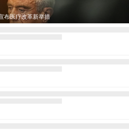
图集
云南普洱：乡村风光如画