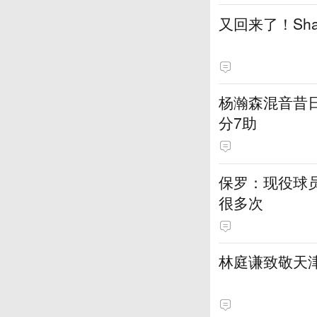
又回来了！Sh
杨瀚森混音昔日
分7助
保罗：现役球员
很多次
林庭谦致敬天