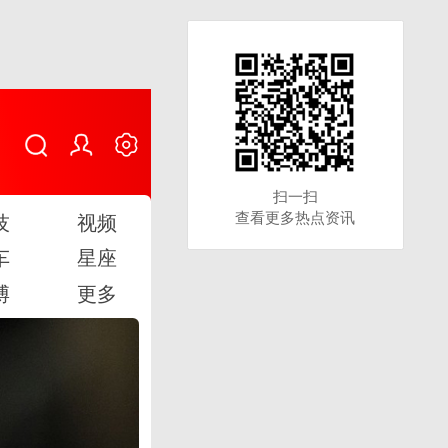
扫一扫
扫一扫
查看更多热点资讯
查看更多热点资讯
技
视频
车
星座
博
更多