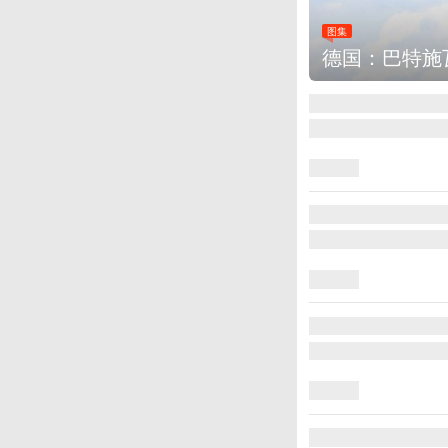
图集
德国：巴特施