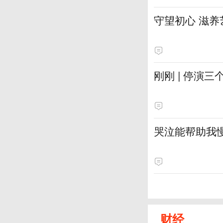
守望初心 滋养
刚刚 | 停演
哭泣能帮助我
财经