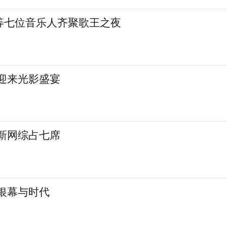
等七位音乐人齐聚歌王之夜
城迎来光影盛宴
 新网综占七席
银幕与时代