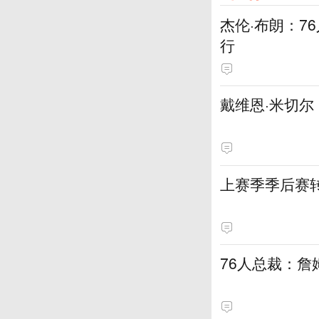
杰伦·布朗：7
行
戴维恩·米切
上赛季季后赛
76人总裁：