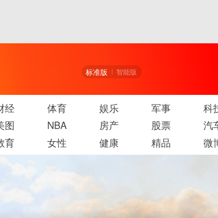
标准版
智能版
财经
体育
娱乐
军事
科
美图
NBA
房产
股票
汽
教育
女性
健康
精品
微