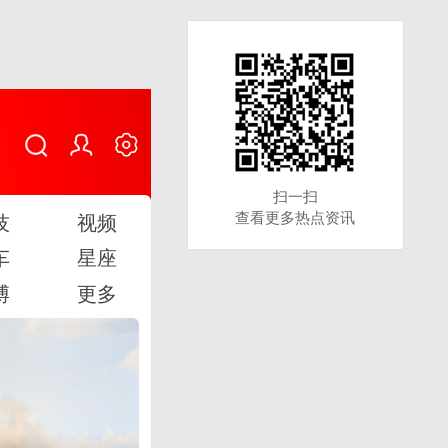
扫一扫
扫一扫
查看更多热点资讯
查看更多热点资讯
技
视频
车
星座
博
更多