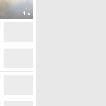
1
/
6