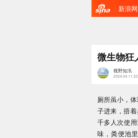
新浪网
微生物狂
视野知汛
2024.04.11 22
厕所虽小，体
子进来，捂着
千多人次使用
味，粪便池