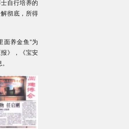
搏士自行培养的
分解彻底，所得
里面养金鱼”为
区报》，《宝安
息。