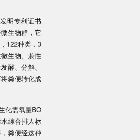
家发明专利证书
复合微生物群，它
122种类，3
性微生物、兼性
行发酵、分解、
而将粪便转化成
生化需氧量BO
污水综合排人标
害，粪便经这种