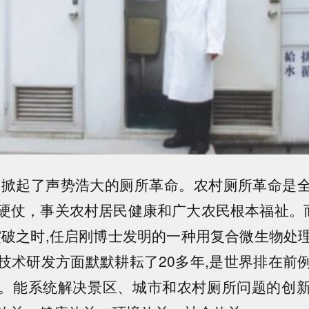
全国掀起了声势浩大的厕所革命。农村厕所革命是
硬仗，事关农村居民健康和广大农民根本福祉。而
突破之时,任启刚博士发明的一种用复合微生物处
技术研发方面默默耕耘了20多年,是世界排在前
。能系统解决景区、城市和农村厕所问题的创