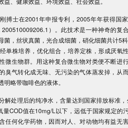
效益、健康效益、环境效益、社会效益。
刚搏士在2001年申报专利，2005年年获得国
 200510009206.1）。此技术是一种神奇的
母菌，丝状真菌，光合成细菌，硝化细菌共计5科，
，经单株培养，优化组合，培养定株，形成厌氧
性微生物群。用这种复合微生物对类便不断进
的臭气转化成无味、无污染的气体蒸发掉，从
透明略带咖啡色的液体。
分解处理后的纯净水，含量达到国家排放标准，
氧量COD值在10mg/L以下，远低于国家规定的
含任何化学药物，因而对人、对动物均有益无