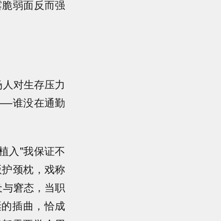
露脆弱面反而强
场人对生存压力
——谁没在通勤
植入"我保证不
版护颈枕，戏称
惫与窘态，当职
诞的插曲，恰成