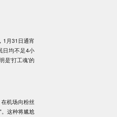
1月31日通宵
眠日均不足4小
是'打工魂'的
，在机场向粉丝
"。这种将尴尬