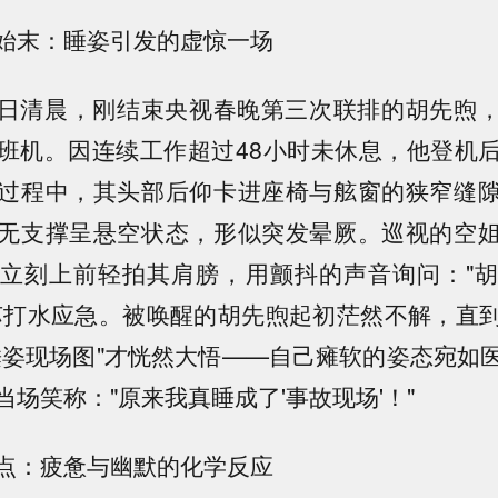
始末：睡姿引发的虚惊一场
月31日清晨，刚结束央视春晚第三次联排的胡先煦
班机。因连续工作超过48小时未休息，他登机
过程中，其头部后仰卡进座椅与舷窗的狭窄缝
无支撑呈悬空状态，形似突发晕厥。巡视的空
立刻上前轻拍其肩膀，用颤抖的声音询问："
苏打水应急。被唤醒的胡先煦起初茫然不解，直
睡姿现场图"才恍然大悟——自己瘫软的姿态宛如
场笑称："原来我真睡成了'事故现场'！"
点：疲惫与幽默的化学反应