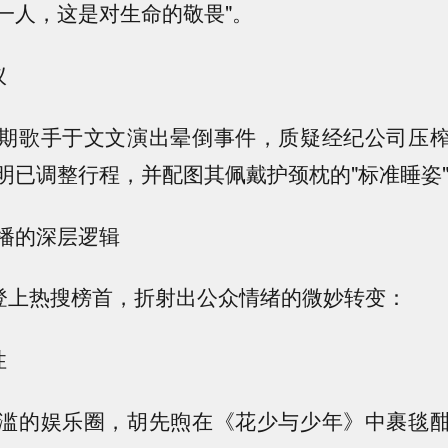
一人，这是对生命的敬畏"。
议
期歌手于文文演出晕倒事件，质疑经纪公司压
明已调整行程，并配图其佩戴护颈枕的"标准睡姿
播的深层逻辑
能登上热搜榜首，折射出公众情绪的微妙转变：
性
滥的娱乐圈，胡先煦在《花少与少年》中裹毯