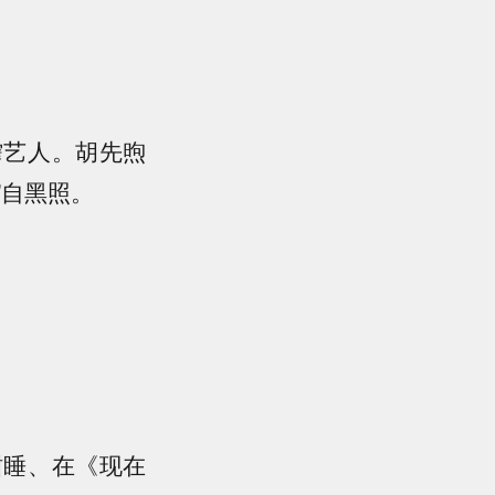
榨艺人。胡先煦
"自黑照。
酣睡、在《现在