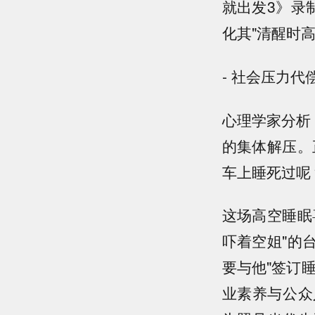
就出发3》录
化其"清醒时
- 社会压力代
心理学家分析
的集体解压。
车上睡死过呢
这场高空睡眠
吓着空姐"的
要与他"签订
业素养与公众