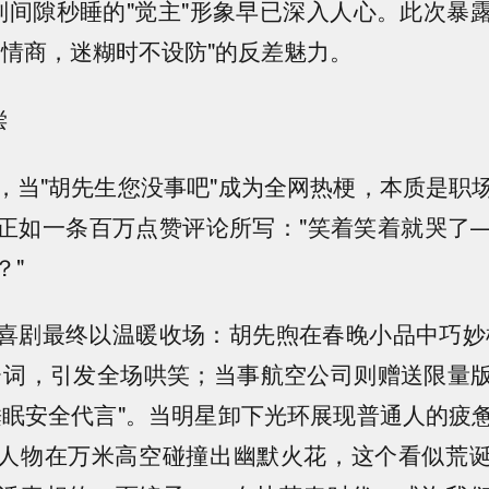
制间隙秒睡的"觉主"形象早已深入人心。此次暴
高情商，迷糊时不设防"的反差魅力。
偿
，当"胡先生您没事吧"成为全网热梗，本质是职
正如一条百万点赞评论所写："笑着笑着就哭了
？"
喜剧最终以温暖收场：胡先煦在春晚小品中巧妙
台词，引发全场哄笑；当事航空公司则赠送限量
睡眠安全代言"。当明星卸下光环展现普通人的疲
人物在万米高空碰撞出幽默火花，这个看似荒