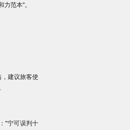
和力范本"。
伤，建议旅客使
。
："宁可误判十