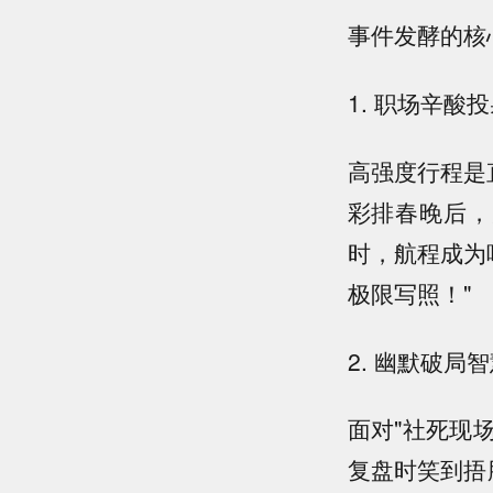
事件发酵的核
1. 职场辛酸
高强度行程是
彩排春晚后，
时，航程成为
极限写照！"
2. 幽默破局
面对"社死现
复盘时笑到捂