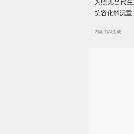
为照见当代生
笑容化解沉重
内容由AI生成