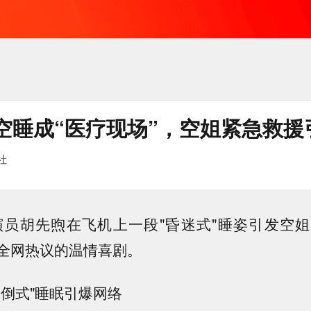
空睡成“医疗现场”，空姐紧急救援
社
，演员胡先煦在飞机上一段"昏迷式"睡姿引发空
全网热议的温情喜剧。
晕倒式"睡眠引爆网络