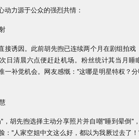
心动力源于公众的强烈共情：
投射
直接诱因。此前胡先煦已连续两个月在剧组拍戏，
次日清晨六点便赶赴机场。粉丝统计其当月睡
唯一补觉机会。网友感慨："这哪是明星特权？分明
智慧
场"，胡先煦选择主动分享照片并自嘲"睡到晕倒"
脸："人家空姐中文这么好，都以为我厥过去了！