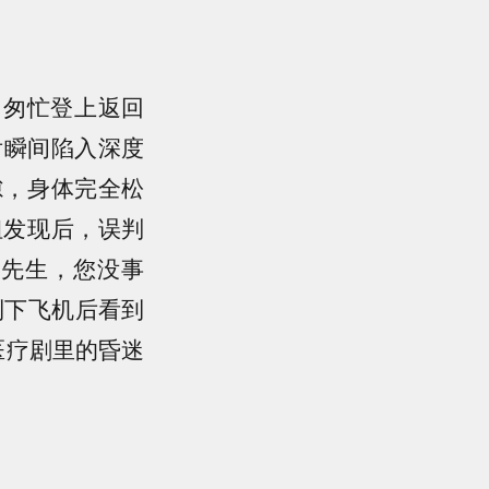
，匆忙登上返回
后瞬间陷入深度
隙，身体完全松
姐发现后，误判
胡先生，您没事
到下飞机后看到
医疗剧里的昏迷