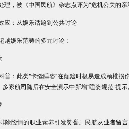
处理，被《中国民航》杂志点评为"危机公关的亲
效应：从娱乐话题到公共讨论
超越娱乐范畴的多元讨论：
示
科普：此类"卡缝睡姿"在颠簸时极易造成颈椎损
。多家航司随后在安全演示中新增"睡姿规范"提示
赞
排除险情的职业素养引发赞誉。民航从业者留言