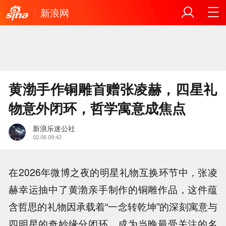
新浪网
黄渤手作铜雕首赠张凌赫，四星礼
物意外闭环，哲学寓意成焦点
新浪乐迷公社
02.06 09:42
在2026年微博之夜的明星礼物互换环节中，张凌
赫幸运抽中了黄渤亲手制作的铜雕作品，这件蕴
含哲思的礼物因承载着“一念转乾坤”的深刻寓意与
四明星的奇妙缘分闭环，成为当晚最受关注的名