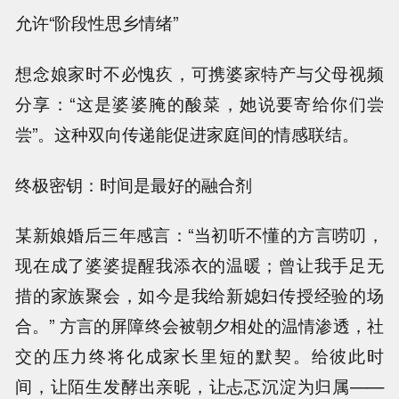
允许“阶段性思乡情绪”
想念娘家时不必愧疚，可携婆家特产与父母视频
分享：“这是婆婆腌的酸菜，她说要寄给你们尝
尝”。这种双向传递能促进家庭间的情感联结。
终极密钥：时间是最好的融合剂
某新娘婚后三年感言：“当初听不懂的方言唠叨，
现在成了婆婆提醒我添衣的温暖；曾让我手足无
措的家族聚会，如今是我给新媳妇传授经验的场
合。” 方言的屏障终会被朝夕相处的温情渗透，社
交的压力终将化成家长里短的默契。给彼此时
间，让陌生发酵出亲昵，让忐忑沉淀为归属——