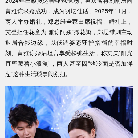
2024年巴黎奥运会夺冠现场，男双名将刘雨辰向
黄雅琼求婚成功，成为羽坛佳话。2025年11月，
两人举办婚礼，郑思维全家出席祝福。婚礼上，
艾登担任花童为“雅琼阿姨”撒花瓣，郑思维则主动
退居合影边缘，以低调姿态守护搭档的幸福时
刻。黄雅琼婚后坦言享受松弛生活，称丈夫“阳光
直率藏着小浪漫”，两人甚至因“烤冷面是否加洋
葱”这种生活琐事闹别扭。