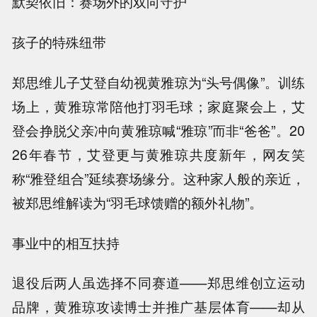
默契依旧：赛场外的双向守护
孩子的特殊纽带
郑思维儿子艾登自幼视黄雅琼为“头号偶像”。训练
场上，黄雅琼常陪他打羽毛球；家庭聚会上，艾
登会挣脱父亲冲向黄雅琼喊“雅琼”而非“爸爸”。20
26年春节，艾登更与黄雅琼共度新年，网友笑
称“雅登组合”延续赛场缘分。这种家人般的亲近，
被郑思维解读为“羽毛球馈赠的额外礼物”。
事业中的相互扶持
退役后两人虽选择不同赛道——郑思维创立运动
品牌，黄雅琼攻读博士并推广基层体育——却从