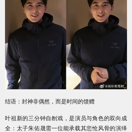
结语：封神非偶然，而是时间的馈赠
叶祖新的三分钟自刎戏，是演员与角色的双向成
全：太子朱佑晟需一位能承载其悲怆风骨的演绎