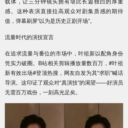
载体，让三分钟镜头拥有堪比长篇独白的厚重
感。这种表演直接拉高观众对剧集质感的期待
值，弹幕刷屏“以为是历史正剧开场”。
流量时代的演技宣言
在追求流量与番位的市场中，叶祖新以配角身份
凭实力破圈。B站相关剪辑播放量数百万，#叶祖
新有效出场#登顶热搜，网友自发为其“求职”喊话
导演。这印证了观众对“真演技”的渴望——好演员
无需百万戏份，一刻高光足矣。