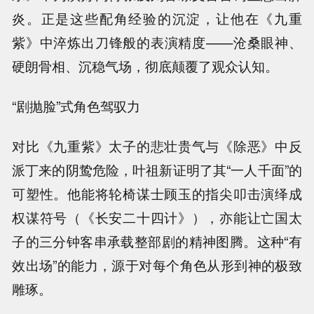
炎。正是这些配角经验的沉淀，让他在《九重
紫》中淬炼出刀锋般的表演精度——沧桑眼神、
硬朗骨相、沉稳气场，彻底颠覆了观众认知。
“剧抛脸”式角色驾驭力
对比《九重紫》太子的悲壮贵气与《除恶》中反
派丁来的阴鸷危险，叶祖新证明了其“一人千面”的
可塑性。他能将轮椅谋士顾玉的指尖叩击演绎成
权谋符号（《长安二十四计》），亦能让亡国太
子的三分钟客串承载整部剧的精神图腾。这种“有
效出场”的能力，源于对每个角色从形到神的极致
雕琢。