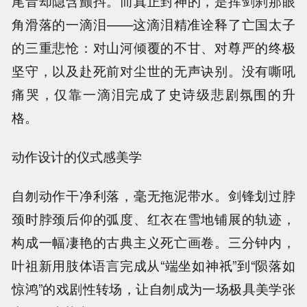
尾音却隐含颤抖。而真正封神的，是挥剑刹那眼
角滑落的一滴泪——这滴泪精准诠释了亡国太子
的三重悲怆：对山河倾覆的不甘、对尊严的终极
坚守，以及赴死前对尘世的无声诀别。没有嘶吼
痛哭，仅靠一滴泪完成了史诗级悲剧氛围的升
格。
动作设计的仪式感美学
自刎动作干净利落，毫无拖泥带水。剑锋划过脖
颈时脖颈后仰的弧度、红衣在雪地铺展的轨迹，
构成一幅凄艳的古典主义死亡画卷。三分钟内，
叶祖新用肢体语言完成从“端坐如神祇”到“陨落如
惊鸿”的戏剧性转场，让自刎成为一场极具美学张