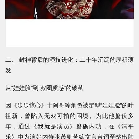
二、 封神背后的演技进化：二十年沉淀的厚积薄
发
从“娃娃脸”到“叔圈质感”的破茧
因《步步惊心》十阿哥等角色被定型“娃娃脸”的叶
祖新，曾陷入无戏可拍的困境。为此他蛰伏多
年，通过《我就是演员》磨砺内功，在《清平
乐》中为演好内侍张茂则苦练文言台词至憋出肺