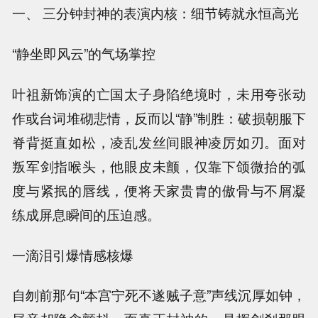
一、 三分钟封神的表演内核：细节铸就永恒高光
“静坐即风云”的气场掌控
叶祖新饰演的亡国太子身陷绝境时，未用夸张动
作或台词堆砌悲情，反而以“静”制胜：破损朝服下
脊背挺直如松，凌乱发丝间眼神凌厉如刃。面对
叛军剑指喉头，他眼皮未颤，仅靠下颌微抬的弧
度与紧抿的唇线，便将天家贵胄的傲骨与不屑凝
练成屏息瞬间的压迫感。
一滴泪引爆情感核爆
自刎前那句“本宫宁死不遂贼子意”声线沉厚如钟，