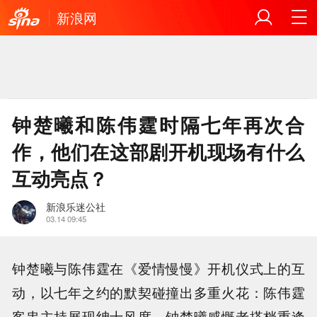
新浪网
钟楚曦和陈伟霆时隔七年再次合
作，他们在这部剧开机现场有什么
互动亮点？
新浪乐迷公社
03.14 09:45
钟楚曦与陈伟霆在《爱情慢慢》开机仪式上的互
动，以七年之约的默契碰撞出多重火花：陈伟霆
客串主持展现绅士风度，钟楚曦感慨老搭档重逢