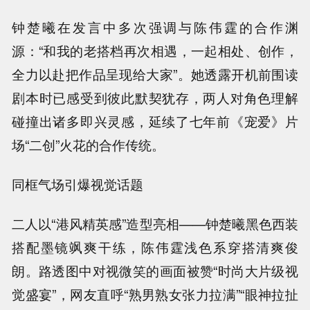
钟楚曦在发言中多次强调与陈伟霆的合作渊
源：“和我的老搭档再次相遇，一起相处、创作，
全力以赴把作品呈现给大家”。她透露开机前围读
剧本时已感受到彼此默契犹存，两人对角色理解
碰撞出诸多即兴灵感，延续了七年前《宠爱》片
场“二创”火花的合作传统。
同框气场引爆视觉话题
二人以“港风精英感”造型亮相——钟楚曦黑色西装
搭配墨镜飒爽干练，陈伟霆浅色系穿搭清爽俊
朗。路透图中对视微笑的画面被赞“时尚大片级视
觉盛宴”，网友直呼“熟男熟女张力拉满”“眼神拉扯