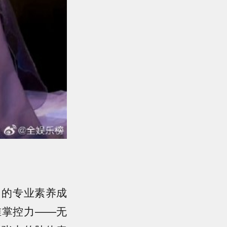
出的专业素养成
准掌控力——无