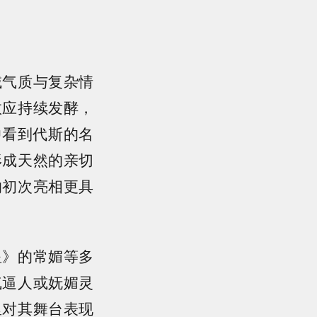
域气质与复杂情
效应持续发酵，
中看到代斯的名
形成天然的亲切
的初次亮相更具
星》的常媚等多
气逼人或妩媚灵
里对其舞台表现