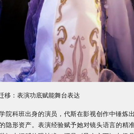
迁移：表演功底赋能舞台表达
学院科班出身的演员，代斯在影视创作中锤炼
的隐形资产。表演经验赋予她对镜头语言的精