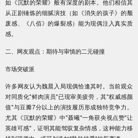
如《沉默的荣耀》般有深度的剧本。他们相信其
从正剧锤炼的细腻演技（如《消失的孩子》的颓
废感、《八佰》的爆裂感）能为现偶注入真实质
感。
二、网友观点：期待与审慎的二元碰撞
市场突破派
许多网友认为魏晨入局现偶恰逢其时。当前观众
对同质化"鲜肉演员"已现审美疲劳，其"权威感颜
值"与豆瓣7分以上的演技履历形成独特竞争力。
尤其《沉默的荣耀》中"聂曦"一角获央视点赞"让
英雄可感"，证明其能驾驭复杂情感，这种能力移