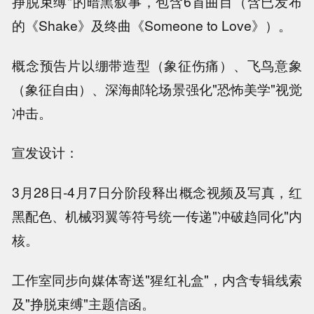
挣脱束缚"的暗黑叙事，包含6首曲目（含已发布
的《Shake》及终曲《Someone to Love》）。
概念预告片以绷带造型（象征伤痛）、飞鸟意象
（象征自由）、深海邮轮场景强化"恐怖美学"视觉
冲击。
宣发设计：
3月28日-4月7日分阶段释出概念视频及写真，红
黑配色、机械羽翼等符号统一传递"冲破趋同化"内
核。
工作室同步向媒体寄送"猩红礼盒"，内含专辑线索
及"挣脱束缚"主题信函。