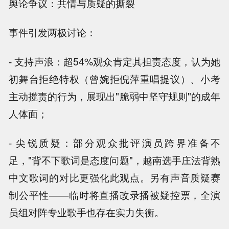
舆论争议：共情与质疑的撕裂
事件引发两极讨论：
- 支持声浪：超54%观众肯定其担责态度，认为她
初舞台拒绝特权（曾婉拒倪萍重唱提议）、小考
主动揽责的行为，展现出"脆弱中坚守规则"的成年
人体面；
- 尖锐质疑：部分观众批评演员跨界准备不
足，"背不下歌词是态度问题"，越南选手庄法背熟
中文歌词的对比更强化此观点。另有声音质疑赛
制公平性——临时将直播改录播被疑控票，全演
员组对阵专业歌手也存在实力失衡。