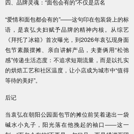
四、品牌灵魂：“面包会有的”不仅是店名
“爱情和面包都会有的”——这句印在包装袋上的标
语，是袁弘夫妇赋予品牌的精神内核。从综艺
《拜托了冰箱》首次曝光，到2026年袁弘现身面
包节素颜摆摊、亲自讲解产品，夫妻俩用“松弛
感”传递生活态度：不追求短期流量，而是以扎实
的烘焙工艺和社区温度，让小店成为城市中“值得
等待的美好”。
后记
当袁弘在朝阳公园面包节的摊位前笑着递出一袋
碱水小丸子，阳光落在他挽起的袖口——这一