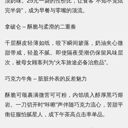
淡奶味。25元一袋的性价比，让食客“不知不觉炫
完半袋”，成为早餐与零嘴的顶流。
拿破仑 – 酥脆与柔滑的二重奏
千层酥皮轻薄如纸，咬下瞬间簌落，奶油夹心微
甜带咸，轻盈不腻。即使隔夜受潮仍保留风味层
次，被母女顾客列为“火车旅途必备治愈品”。
巧克力牛角 – 脏脏外表的反差魅力
酥脆可颂裹满微苦可可粉，内馅填入醇厚黑巧熔
岩。一刀切开时“咔嚓”声伴随巧克力流心，苦甜平
衡征服怕腻星人，成下午茶高点击率单品。