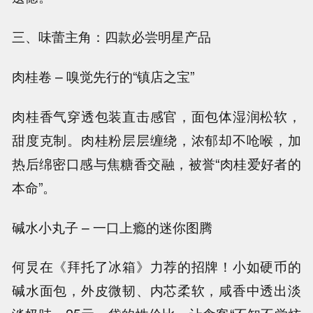
三、味蕾主角：四款必尝明星产品
肉桂卷 – 嗅觉先行的“镇店之宝”
肉桂香气穿透包装直击感官，面包体湿润松软，
甜度克制。肉桂粉层层缠绕，浓郁却不呛喉，加
热后绵密口感与焦糖香交融，被誉“肉桂爱好者的
本命”。
碱水小丸子 – 一口上瘾的迷你图腾
何炅在《拜托了冰箱》力荐的招牌！小如硬币的
碱水面包，外皮微韧、内芯柔软，咸香中透出淡