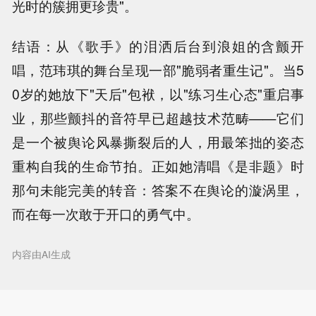
光时的簇拥更珍贵"。
结语：从《歌手》的泪洒后台到浪姐的含颤开
唱，范玮琪的舞台呈现一部"脆弱者重生记"。当5
0岁的她放下"天后"包袱，以"练习生心态"重启事
业，那些颤抖的音符早已超越技术范畴——它们
是一个被舆论风暴撕裂后的人，用最笨拙的姿态
重构自我的生命节拍。正如她清唱《是非题》时
那句未能完美的转音：答案不在舆论的漩涡里，
而在每一次敢于开口的勇气中。
内容由AI生成