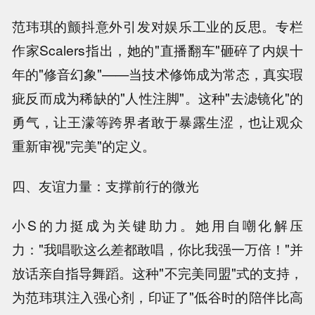
范玮琪的颤抖意外引发对娱乐工业的反思。专栏
作家Scalers指出，她的"直播翻车"砸碎了内娱十
年的"修音幻象"——当技术修饰成为常态，真实瑕
疵反而成为稀缺的"人性注脚"。这种"去滤镜化"的
勇气，让王濛等跨界者敢于暴露生涩，也让观众
重新审视"完美"的定义。
四、友谊力量：支撑前行的微光
小S的力挺成为关键助力。她用自嘲化解压
力："我唱歌这么差都敢唱，你比我强一万倍！"并
放话亲自指导舞蹈。这种"不完美同盟"式的支持，
为范玮琪注入强心剂，印证了"低谷时的陪伴比高