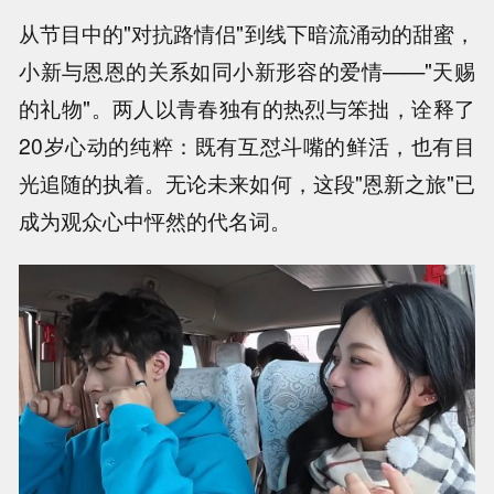
从节目中的"对抗路情侣"到线下暗流涌动的甜蜜，
小新与恩恩的关系如同小新形容的爱情——"天赐
的礼物"。两人以青春独有的热烈与笨拙，诠释了
20岁心动的纯粹：既有互怼斗嘴的鲜活，也有目
光追随的执着。无论未来如何，这段"恩新之旅"已
成为观众心中怦然的代名词。