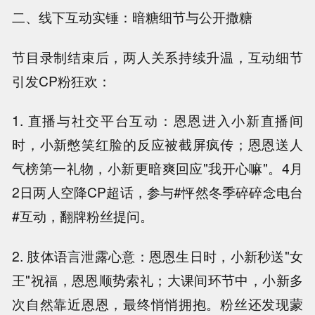
二、线下互动实锤：暗糖细节与公开撒糖
节目录制结束后，两人关系持续升温，互动细节
引发CP粉狂欢：
1. 直播与社交平台互动：恩恩进入小新直播间
时，小新憋笑红脸的反应被截屏疯传；恩恩送人
气榜第一礼物，小新更暗爽回应"我开心嘛"。4月
2日两人空降CP超话，参与#怦然冬季碎碎念电台
#互动，翻牌粉丝提问。
2. 肢体语言泄露心意：恩恩生日时，小新秒送"女
王"祝福，恩恩顺势索礼；大课间环节中，小新多
次自然靠近恩恩，最终悄悄拥抱。粉丝还发现蒙