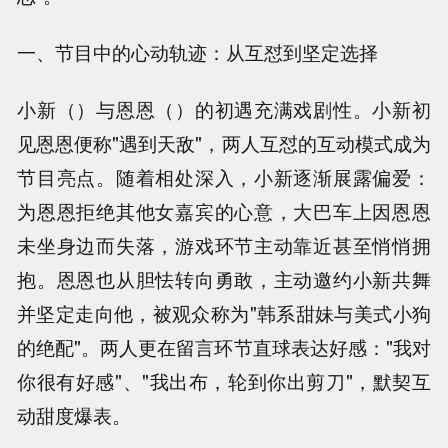
一、节目中的心动轨迹：从互怼到坚定选择
小新（）与恩恩（）的初遇充满戏剧性。小新初
见恩恩便称"遇到天敌"，两人互怼的互动模式成为
节目亮点。随着相处深入，小新逐渐展露偏爱：
为恩恩拒绝其他女嘉宾的心意，大巴车上因恩恩
未坐身边而失落，游戏环节主动靠近甚至悄悄拥
抱。恩恩也从胆怯转向勇敢，主动邀约小新共舞
并坚定走向他，被观众称为"韩系甜妹与美式小狗
的绝配"。两人更在留言环节直球表达好感："我对
你很有好感"、"我出布，轮到你出剪刀"，默契互
动甜度爆表。