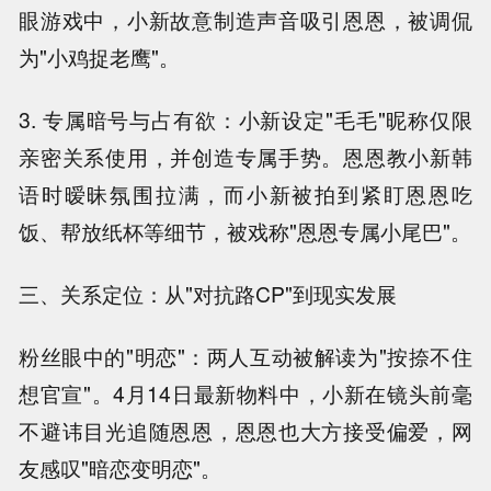
眼游戏中，小新故意制造声音吸引恩恩，被调侃
为"小鸡捉老鹰"。
3. 专属暗号与占有欲：小新设定"毛毛"昵称仅限
亲密关系使用，并创造专属手势。恩恩教小新韩
语时暧昧氛围拉满，而小新被拍到紧盯恩恩吃
饭、帮放纸杯等细节，被戏称"恩恩专属小尾巴"。
三、关系定位：从"对抗路CP"到现实发展
粉丝眼中的"明恋"：两人互动被解读为"按捺不住
想官宣"。4月14日最新物料中，小新在镜头前毫
不避讳目光追随恩恩，恩恩也大方接受偏爱，网
友感叹"暗恋变明恋"。