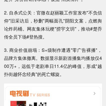
2. 自杀式公关：官微在赵丽颖工作室发布"不负信
仰"旧采访后，秒删"两幅面孔"阴阳文案，点燃舆
论炸药桶。网友集体玩梗"捞宇文玥"，推动#楚乔
传全员下场#登热搜。
3. 商业价值崩塌：S+级制作遭遇"零广告裸播"，
品牌方集体撤离。数据显示新剧首播集均播放仅4
00万+，远低于老剧单日11.4亿的峰值，形成"越
扑街越怀念经典"的死亡螺旋。