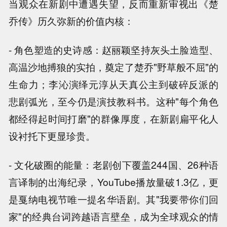
当观众在新剧中遭遇失望，反而重新审视出《楚
乔传》历久弥新的价值内核：
- 角色塑造的史诗感：赵丽颖坚持灰头土脸造型、
高温沙地搏狼的实拍，奠定了楚乔"野草般不屈"的
生命力；李沁演绎元淳从天真公主到破碎反派的
悲剧弧光，至今仍是演技教科书。这种"每个角色
都经得起时间打磨"的群像厚度，在新剧扁平化人
设衬托下更显珍贵。
- 文化破圈的能量：老剧创下覆盖244国、26种语
言译制的出海纪录，YouTube播放量破1.3亿，更
是戛纳电视节唯一提名华语剧。其"我要带你们回
家"的经典台词跨越语言壁垒，成为全球观众的情