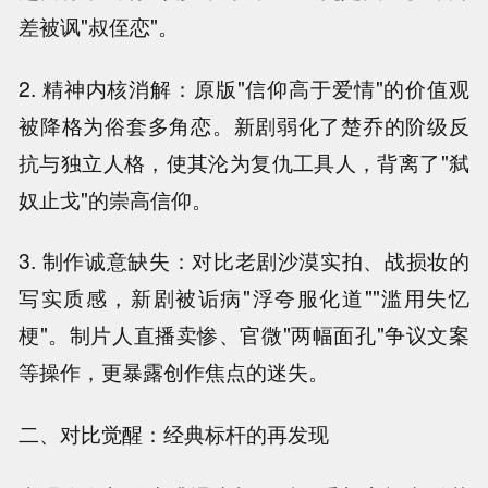
差被讽"叔侄恋"。
2. 精神内核消解：原版"信仰高于爱情"的价值观
被降格为俗套多角恋。新剧弱化了楚乔的阶级反
抗与独立人格，使其沦为复仇工具人，背离了"弑
奴止戈"的崇高信仰。
3. 制作诚意缺失：对比老剧沙漠实拍、战损妆的
写实质感，新剧被诟病"浮夸服化道""滥用失忆
梗"。制片人直播卖惨、官微"两幅面孔"争议文案
等操作，更暴露创作焦点的迷失。
二、对比觉醒：经典标杆的再发现