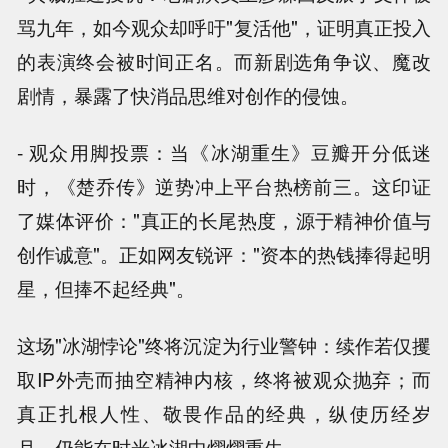
骂九年，如今观众却呼吁"复活他"，证明真正投入
的表演终会被时间正名。而新剧选角争议、魔改
剧情，暴露了快消品思维对创作的侵蚀。
- 观众用脚投票：当《冰湖重生》豆瓣开分低迷
时，《楚乔传》逆势冲上平台热榜前三。这印证
了媒体评价："真正的长尾热度，源于精神价值与
创作诚意"。正如网友锐评："资本的热钱捧得起明
星，但捧不起经典"。
这场"冰湖悖论"终将沉淀为行业警钟：续作若仅攫
取IP外壳而抽空精神内核，终将被观众抛弃；而
真正扎根人性、敬畏作品的经典，纵使历经岁
月，仍能在时光冰湖中熠熠重生。