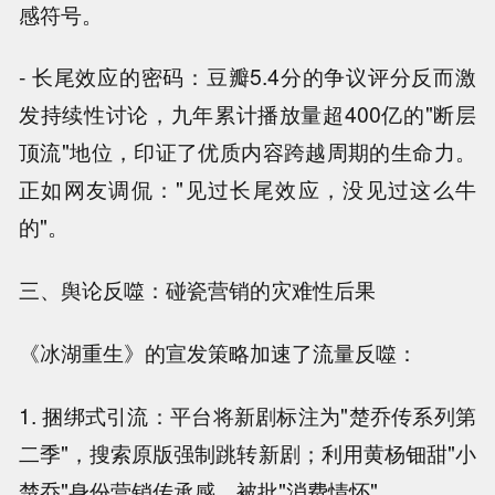
感符号。
- 长尾效应的密码：豆瓣5.4分的争议评分反而激
发持续性讨论，九年累计播放量超400亿的"断层
顶流"地位，印证了优质内容跨越周期的生命力。
正如网友调侃："见过长尾效应，没见过这么牛
的"。
三、舆论反噬：碰瓷营销的灾难性后果
《冰湖重生》的宣发策略加速了流量反噬：
1. 捆绑式引流：平台将新剧标注为"楚乔传系列第
二季"，搜索原版强制跳转新剧；利用黄杨钿甜"小
楚乔"身份营销传承感，被批"消费情怀"。