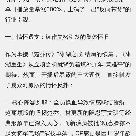
单日播放量暴涨300%，上演了一出"反向带货"的
行业奇观。
一、情怀透支：续作失格引发的集体怀旧
作为承接《楚乔传》"冰湖之战"结局的续集，《冰
湖重生》从立项之初就背负着填补九年"意难平"的
期待。然而其开播后暴露的三大硬伤，直接触发
了观众对原版的情怀反扑：
1. 核心阵容瓦解：全员换血导致情感联结断裂。
赵丽颖版的坚韧楚乔、林更新的隐忍宇文玥等经
典形象早已深入人心，而新演员被批"幼态脸撑不
起女将军气场""演技单薄"，CP感更是因11岁年龄