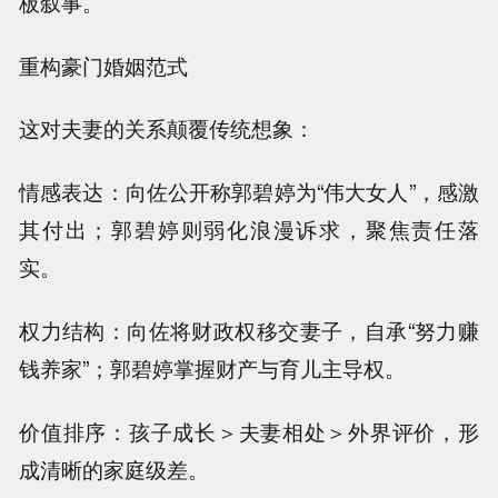
板叙事。
重构豪门婚姻范式
这对夫妻的关系颠覆传统想象：
情感表达：向佐公开称郭碧婷为“伟大女人”，感激
其付出；郭碧婷则弱化浪漫诉求，聚焦责任落
实。
权力结构：向佐将财政权移交妻子，自承“努力赚
钱养家”；郭碧婷掌握财产与育儿主导权。
价值排序：孩子成长＞夫妻相处＞外界评价，形
成清晰的家庭级差。