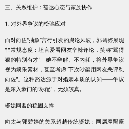
三、关系维护：豁达心态与家族协作
1. 对外界争议的松弛应对
面对向佐“抽象”言行引发的舆论风波，郭碧婷展现
非常规态度：坦言爱看网友辛辣评论，笑称“骂得
狠的特别有才”。她不辩解、不内耗，将外界争议
视为娱乐素材，甚至考虑“下次吵架用网友恶评怼
向佐”。这种豁达源于对婚姻本质的认知——争议
是嫁入豪门的“标配”，无须较真。
婆媳同盟的稳固支撑
向太与郭碧婷的关系超越传统婆媳：同属摩羯座