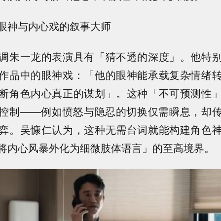
眼神与内心戏的叙事大师
调朱一龙的表演具有「猜不透的深度」。他特
作品中的眼神戏：「他的眼神能承载复杂情绪
断角色内心真正的谋划」。这种「不可预测性
控制——例如愤怒与隐忍的切换仅需瞬息，却
弈。吴慷仁认为，这种无需台词就能构建角色
将内心风暴外化为细微肢体语言」的至高境界。