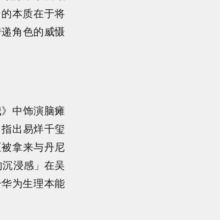
」的本质在于将
传递角色的威慑
我》中饰演脑瘫
，指出易烊千玺
至被拿来与丹尼
的沉浸感」在吴
升华为生理本能