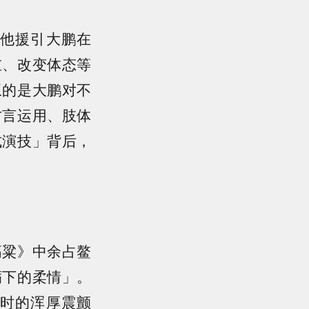
他援引大鹏在
重、改变体态等
叹的是大鹏对不
方言运用、肢体
式演技」背后，
高粱》中余占鳌
粝下的柔情」。
时的浑厚震颤