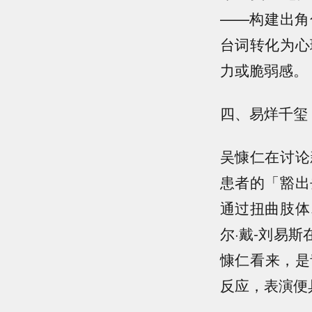
——构建出角
台词转化为心
力或脆弱感。
四、易烊千玺
吴慷仁在讨论
患者的「豁出
通过扭曲肢体
尔·戴-刘易
慷仁看来，是
反应，表演便