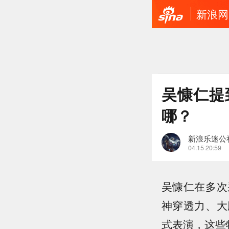
新浪网
吴慷仁提
哪？
新浪乐迷公
04.15 20:59
吴慷仁在多次
神穿透力、大
式表演，这些