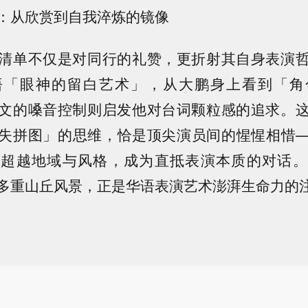
：从欣赏到自我淬炼的镜像
清单不仅是对同行的礼赞，更折射其自身表演
悟「眼神的留白艺术」，从大鹏身上看到「角
文的嗓音控制则启发他对台词颗粒感的追求。
失拼图」的思维，恰是顶尖演员间的惺惺相惜
便超越地域与风格，成为直抵表演本质的对话。
多重山丘风景，正是华语表演艺术澎湃生命力的