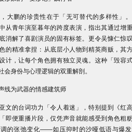
来，大鹏的珍贵性在于「无可替代的多样性」。
中从青年演至暮年的跨度表演，指出其通过增
底消解了喜剧演员的固有标签。更令吴慷仁惊
色的精准拿捏：从底层小人物到精英商贩，其
设计，让每个角色拥有独立灵魂。这种「毁容
社会身份与心理逻辑的双重解剖。
声线为武器的情感建筑师
亚文的台词功力「令人着迷」，特别提到《红
「即便重播片段，仅凭声音就能感受到角色粗
声调的张弛变化——如压抑时的沙哑低语与爆发