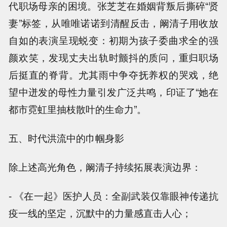
代职场母亲的困境。张芝芝在婚姻背叛后撕碎“贤
妻”标签，从唯唯诺诺到清醒反击，阚清子用收放
自如的表演呈现蜕变：初期为孩子委曲求全的强
颜欢笑，发现丈夫出轨时颤抖的质问，重归职场
后挺直的脊背。尤其雨中争夺抚养权的哭戏，绝
望中迸发的母性力量引发广泛共鸣，印证了“她在
都市霓虹里抽枝散叶的生命力”。
五、时代洪流中的巾帼身影
除上述高光角色，阚清子持续拓展表演边界：
- 《在一起》医护人员：全副武装仅靠眼神传递抗
疫一线的坚定，沉默中的力量感直击人心；