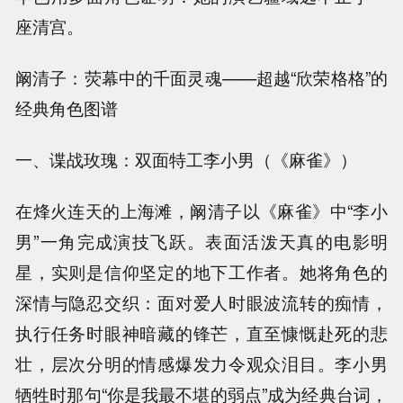
座清宫。
阚清子：荧幕中的千面灵魂——超越“欣荣格格”的
经典角色图谱
一、谍战玫瑰：双面特工李小男（《麻雀》）
在烽火连天的上海滩，阚清子以《麻雀》中“李小
男”一角完成演技飞跃。表面活泼天真的电影明
星，实则是信仰坚定的地下工作者。她将角色的
深情与隐忍交织：面对爱人时眼波流转的痴情，
执行任务时眼神暗藏的锋芒，直至慷慨赴死的悲
壮，层次分明的情感爆发力令观众泪目。李小男
牺牲时那句“你是我最不堪的弱点”成为经典台词，