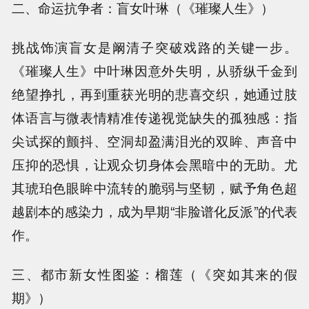
二、命运抗争者：盲女叶琳（《璀璨人生》）
挑战饰演盲女是阚清子突破戏路的关键一步。
《璀璨人生》中叶琳因意外失明，从骄纵千金到
绝望挣扎，再到重获光明的悲喜交织，她通过肢
体语言与微表情精准传递视觉缺失的孤独感：指
尖试探的颤抖、空洞却盈满泪光的双眸、声音中
压抑的恐惧，让观众切身体会黑暗中的无助。尤
其琥珀色眼眸中流转的脆弱与坚韧，赋予角色超
越剧本的感染力，成为早期“非脸谱化反派”的代表
作。
三、都市新女性图鉴：榴莲（《突如其来的假
期》）