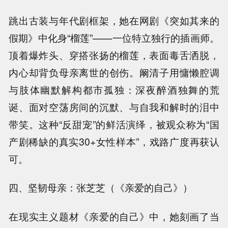
跳出古装与年代剧框架，她在网剧《突如其来的
假期》中化身“榴莲”——一位特立独行的插画师。
顶着爆炸头、穿搭张扬的榴莲，表面毒舌洒脱，
内心却背负母亲离世的创伤。阚清子用慵懒腔调
与肢体幽默解构都市孤独：深夜醉酒独舞的荒
诞、面对空荡房间的沉默、与自我和解时的泪中
带笑。这种“反甜宠”的鲜活演绎，被观众称为“国
产剧稀缺的真实30+女性样本”，戏路广度再获认
可。
四、坚韧母亲：张芝芝（《亲爱的自己》）
在现实主义题材《亲爱的自己》中，她刻画了当