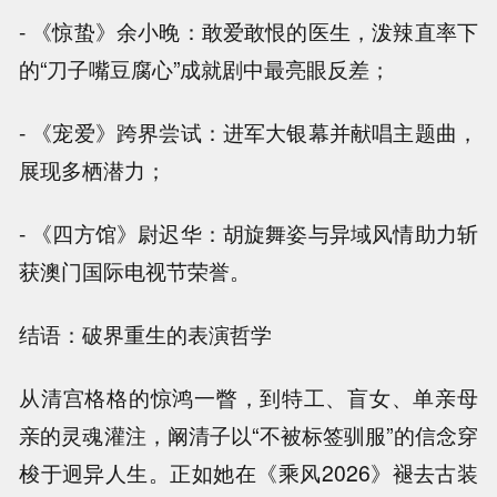
- 《惊蛰》余小晚：敢爱敢恨的医生，泼辣直率下
的“刀子嘴豆腐心”成就剧中最亮眼反差；
- 《宠爱》跨界尝试：进军大银幕并献唱主题曲，
展现多栖潜力；
- 《四方馆》尉迟华：胡旋舞姿与异域风情助力斩
获澳门国际电视节荣誉。
结语：破界重生的表演哲学
从清宫格格的惊鸿一瞥，到特工、盲女、单亲母
亲的灵魂灌注，阚清子以“不被标签驯服”的信念穿
梭于迥异人生。正如她在《乘风2026》褪去古装