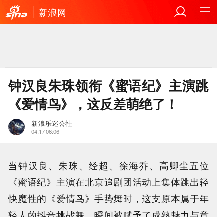
新浪网
钟汉良朱珠领衔《蜜语纪》主演跳
《爱情鸟》，这反差萌绝了！
新浪乐迷公社
04.17 06:06
当钟汉良、朱珠、经超、徐海乔、高卿尘五位
《蜜语纪》主演在北京追剧团活动上集体跳出轻
快魔性的《爱情鸟》手势舞时，这支原本属于年
轻人的抖音挑战舞，瞬间被赋予了成熟魅力与意