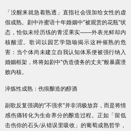
「没醒来就急着熟透」直指社会强加给女性的虚
假成熟。剧中许蜜语十年婚姻中"被观赏的花瓶"状
态，恰似未经历练的青涩果实——外表光鲜却内
核酸涩。歌词以园艺学隐喻揭示这种催熟的危
害：当个体尚未建立自我认知体系便被强行纳入
婚姻框架，终将如剧中"伪造债务的丈夫"般暴露溃
败内核。
淬炼性成熟：伤痕酿造的醇酒
副歌反复强调的"不强求"并非消极放弃，而是将情
感伤痛转化为生命养分的酿造过程。正如「留低
击伤你的石头/从错误里吸收」的葡萄成熟哲学，