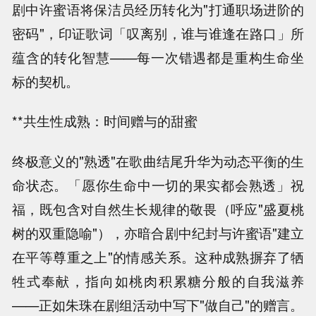
剧中许蜜语将保洁员经历转化为"打通职场进阶的
密码"，印证歌词「叹离别，谁与谁逢在路口」所
蕴含的转化智慧——每一次错遇都是重构生命坐
标的契机。
**共生性成熟：时间赠与的甜蜜
终极意义的"熟透"在歌曲结尾升华为动态平衡的生
命状态。「愿你生命中一切的果实都会熟透」祝
福，既包含对自然生长规律的敬畏（呼应"盛夏桃
树的双重隐喻"），亦暗合剧中纪封与许蜜语"建立
在平等尊重之上"的情感关系。这种成熟摒弃了牺
牲式奉献，指向如桃肉积累糖分般的自我滋养
——正如朱珠在剧组活动中写下"做自己"的赠言。