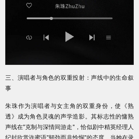
三、演唱者与角色的双重投射：声线中的生命叙
事
朱珠作为演唱者与女主角的双重身份，使《熟
透》成为角色灵魂的声学造影。其标志性的慵熟
声线在"克制与深情间游走"，恰似剧中精英经理人
纪封欣赏许蜜语"韧劲而非怜悯"的态度。当她在录