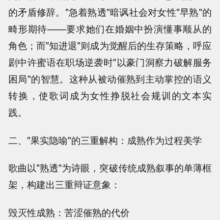
的矛盾修辞。"急着熟透"暗讽社会对女性"早熟"的
畸形期待——要求她们在婚姻中扮演懂事顺从的
角色；而"知进退"则成为觉醒后的生存策略，呼应
剧中许蜜语在职场逆袭时"以豪门洞察力破解服务
困局"的智慧。这种从被动催熟到主动掌控的语义
转换，使歌词成为女性挣脱社会规训的文本实
践。
二、"果实隐喻"的三重解构：成熟作为过程美学
歌曲以"熟透"为诗眼，突破传统成熟叙事的单薄框
架，构建出三重辩证意象：
毁灭性成熟：苦涩催熟的代价