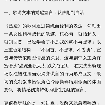
一、歌词文本的觉醒宣言：从依附到自洽
《熟透》的歌词通过简练而锋利的表达，勾勒出
一条女性精神成长的轨迹。核心句「就抬起头，
就别回首，已经学会了不是我的就不再强求」以
三重否定结构——"不回首、不强求、不妥协"，宣
告与传统依附型情感的决裂。这与剧中女主角许
蜜语从"温婉全职太太"跌入谷底后，在丈夫出轨现
场以红裙红酒当众揭穿谎言的行为形成互文：歌
词的克制叙事恰似角色冷静撕碎婚姻假面的体面
复仇，将情感伤痛转化为理性觉醒的宣言。
更值得玩味的是「知进退，没醒来就急着熟透」