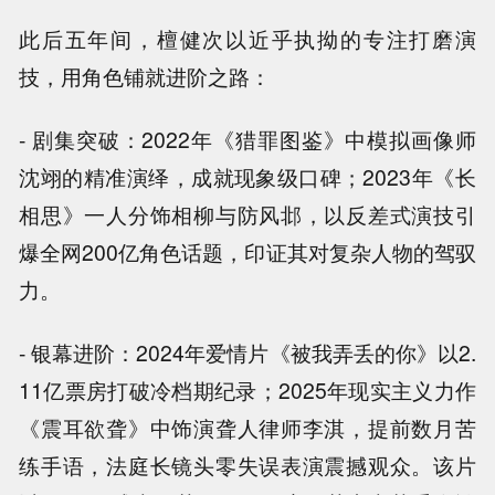
此后五年间，檀健次以近乎执拗的专注打磨演
技，用角色铺就进阶之路：
- 剧集突破：2022年《猎罪图鉴》中模拟画像师
沈翊的精准演绎，成就现象级口碑；2023年《长
相思》一人分饰相柳与防风邶，以反差式演技引
爆全网200亿角色话题，印证其对复杂人物的驾驭
力。
- 银幕进阶：2024年爱情片《被我弄丢的你》以2.
11亿票房打破冷档期纪录；2025年现实主义力作
《震耳欲聋》中饰演聋人律师李淇，提前数月苦
练手语，法庭长镜头零失误表演震撼观众。该片