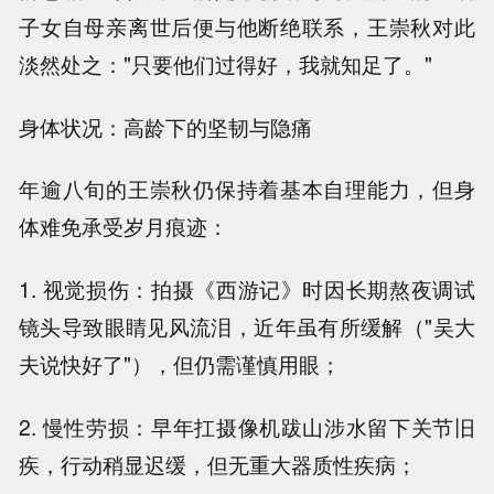
子女自母亲离世后便与他断绝联系，王崇秋对此
淡然处之："只要他们过得好，我就知足了。"
身体状况：高龄下的坚韧与隐痛
年逾八旬的王崇秋仍保持着基本自理能力，但身
体难免承受岁月痕迹：
1. 视觉损伤：拍摄《西游记》时因长期熬夜调试
镜头导致眼睛见风流泪，近年虽有所缓解（"吴大
夫说快好了"），但仍需谨慎用眼；
2. 慢性劳损：早年扛摄像机跋山涉水留下关节旧
疾，行动稍显迟缓，但无重大器质性疾病；