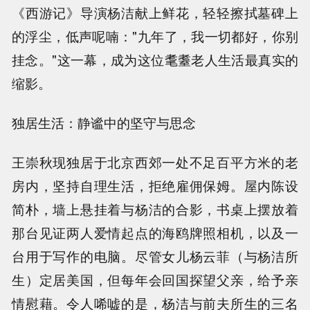
《西游记》导演杨洁献上鲜花，轻轻擦拭墓碑上
的浮尘，低声呢喃："九年了，我一切都好，你别
挂念。"这一幕，成为这位耄耋老人生活最真实的
缩影。
独居生活：静谧中的坚守与思念
王崇秋现独居于北京西郊一处不足百平方米的老
房内，坚持自理生活，拒绝雇佣保姆。屋内陈设
简朴，墙上悬挂着与杨洁的合影，书桌上摆放着
那台见证两人爱情起点的海鸥牌照相机，以及一
台用于写作的电脑。尽管女儿杨云菲（与杨洁所
生）定居美国，但每年会回国探望父亲，给予亲
情慰藉。令人唏嘘的是，杨洁与前夫所生的三名